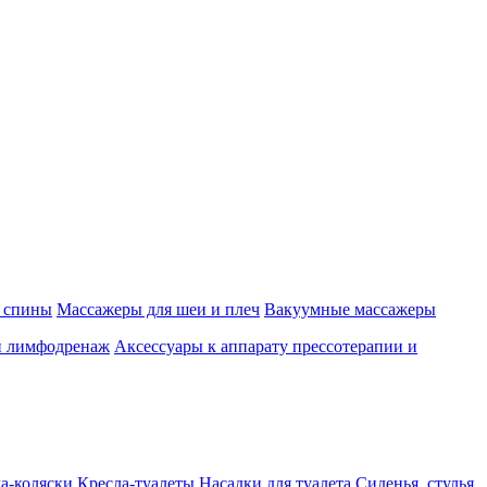
 спины
Массажеры для шеи и плеч
Вакуумные массажеры
и лимфодренаж
Аксессуары к аппарату прессотерапии и
а-коляски
Кресла-туалеты
Насадки для туалета
Сиденья, стулья,