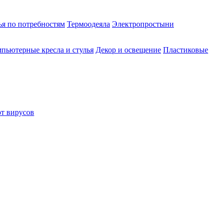
ья по потребностям
Термоодеяла
Электропростыни
пьютерные кресла и стулья
Декор и освещение
Пластиковые
от вирусов