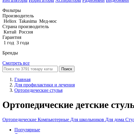
Ингаляторы
Ирригаторы
Аспираторы
Радионяни
Видеоняни
Фильтры
Производитель
Heliox
Takasima
Мед-мос
Страна производитель
Китай
Россия
Гарантия
1 год
3 года
Бренды
Смотреть все
Поиск
Главная
Для профилактики и лечения
Ортопедические стулья
Ортопедические детские стуль
Ортопедические
Компьютерные
Для школьников
Для дома
Сту
Популярные