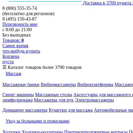
Доставка в 3769 пункта
8 (800) 555-35-74
(бесплатно для регионов)
8 (495) 150-43-87
Перезвонить мне
с 8:00 до 21:00
Без выходных
Товаров:
0
Самое время
что-нибудь купить
Корзина
пуста
☰
Каталог товаров
более 3790 товаров
Массаж
Массажные банки
Вибромассажеры
Виброплатформы
Массажн
Свинг машины
Массажные столы
Аксессуары для массажного 
лимфодренажа
Массажеры для рук
Электромассажеры
Домашние массажеры
Кушетки для массажа
Автомобильные м
Уход за больными и пожилыми
Ходунки
Ходунки-роллаторы
Противопролежневые матрасы
П