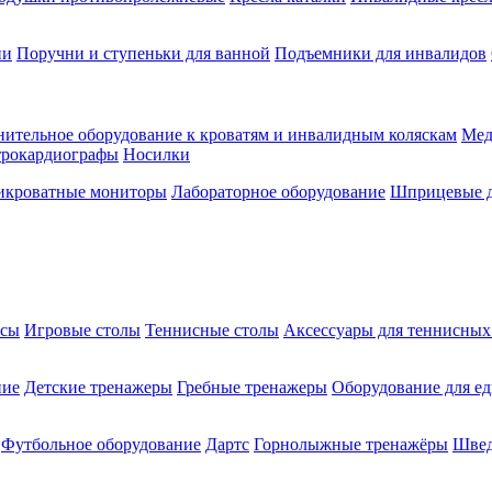
ии
Поручни и ступеньки для ванной
Подъемники для инвалидов
ительное оборудование к кроватям и инвалидным коляскам
Мед
трокардиографы
Носилки
икроватные мониторы
Лабораторное оборудование
Шприцевые д
ксы
Игровые столы
Теннисные столы
Аксессуары для теннисных
ние
Детские тренажеры
Гребные тренажеры
Оборудование для е
Футбольное оборудование
Дартс
Горнолыжные тренажёры
Швед