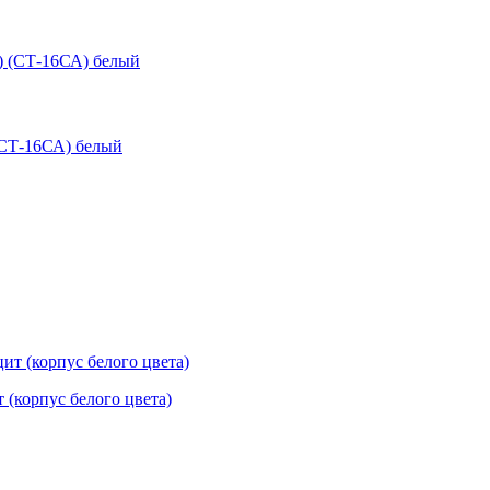
(СТ-16СА) белый
(корпус белого цвета)