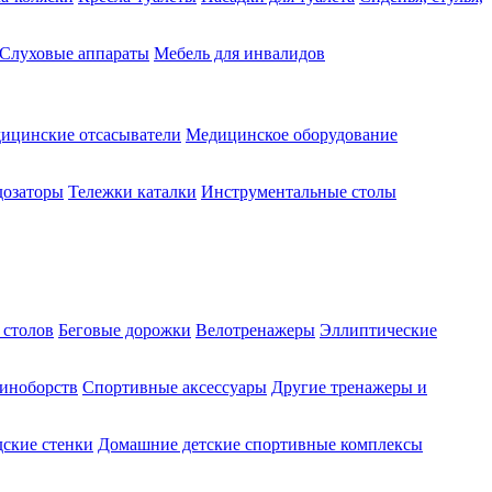
Слуховые аппараты
Мебель для инвалидов
ицинские отсасыватели
Медицинское оборудование
озаторы
Тележки каталки
Инструментальные столы
 столов
Беговые дорожки
Велотренажеры
Эллиптические
диноборств
Спортивные аксессуары
Другие тренажеры и
ские стенки
Домашние детские спортивные комплексы