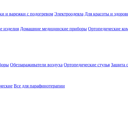
ки и варежки с подогревом
Электроодеяла
Для красоты и здоров
е изделия
Домашние медицинские приборы
Ортопедические ком
боры
Обеззараживатели воздуха
Ортопедические стулья
Защита 
ческие
Все для парафинотерапии