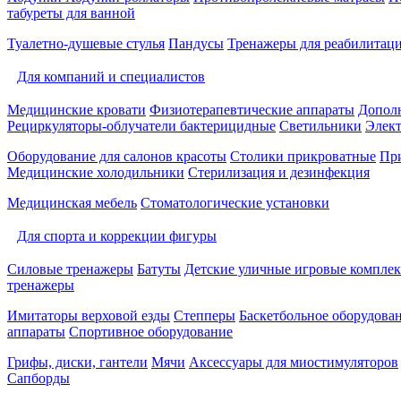
табуреты для ванной
Туалетно-душевые стулья
Пандусы
Тренажеры для реабилитац
Для компаний и специалистов
Медицинские кровати
Физиотерапевтические аппараты
Дополн
Рециркуляторы-облучатели бактерицидные
Светильники
Элек
Оборудование для салонов красоты
Столики прикроватные
Пр
Медицинские холодильники
Стерилизация и дезинфекция
Медицинская мебель
Стоматологические установки
Для спорта и коррекции фигуры
Силовые тренажеры
Батуты
Детские уличные игровые компле
тренажеры
Имитаторы верховой езды
Степперы
Баскетбольное оборудова
аппараты
Спортивное оборудование
Грифы, диски, гантели
Мячи
Аксессуары для миостимуляторов
Сапборды