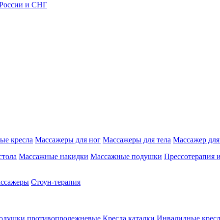
 России и СНГ
ые кресла
Массажеры для ног
Массажеры для тела
Массажер для
стола
Массажные накидки
Массажные подушки
Прессотерапия 
ассажеры
Стоун-терапия
одушки противопролежневые
Кресла каталки
Инвалидные кресл