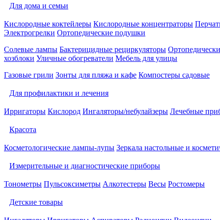
Для дома и семьи
Кислородные коктейлеры
Кислородные концентраторы
Перчат
Электрогрелки
Ортопедические подушки
Солевые лампы
Бактерицидные рециркуляторы
Ортопедически
хозблоки
Уличные обогреватели
Мебель для улицы
Газовые грили
Зонты для пляжа и кафе
Компостеры садовые
Для профилактики и лечения
Ирригаторы
Кислород
Ингаляторы/небулайзеры
Лечебные при
Красота
Косметологические лампы-лупы
Зеркала настольные и космети
Измерительные и диагностические приборы
Тонометры
Пульсоксиметры
Алкотестеры
Весы
Ростомеры
Детские товары