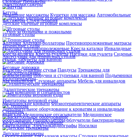
Силовые тренажеры
Электромассажеры
Батуты
Домашние массажеры
Кушетки для массажа
Автомобильные
массажеры
Стоун-терапия
Детские уличные игровые комплексы
Уход за больными и пожилыми
Игровые столы
Ходунки
Ходунки-роллаторы
Противопролежневые матрасы
Теннисные столы
Подушки противопролежневые
Кресла каталки
Инвалидные
кресла-коляски
Кресла-туалеты
Насадки для туалета
Сиденья,
Аксессуары для теннисных столов
стулья, табуреты для ванной
Беговые дорожки
Туалетно-душевые стулья
Пандусы
Тренажеры для
реабилитации
Поручни и ступеньки для ванной
Подъемники
Велотренажеры
для инвалидов
Слуховые аппараты
Мебель для инвалидов
Эллиптические тренажеры
Для компаний и специалистов
Имитаторы верховой езды
Медицинские кровати
Физиотерапевтические аппараты
Дополнительное оборудование к кроватям и инвалидным
Степперы
коляскам
Медицинские отсасыватели
Медицинское
оборудование
Рециркуляторы-облучатели бактерицидные
Баскетбольное оборудование
Светильники
Электрокардиографы
Носилки
Детские тренажеры
Оборудование для салонов красоты
Столики прикроватные