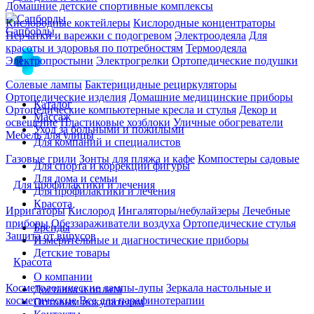
Домашние детские спортивные комплексы
Кислородные коктейлеры
Кислородные концентраторы
Сапборды
Перчатки и варежки с подогревом
Электроодеяла
Для
красоты и здоровья по потребностям
Термоодеяла
Электропростыни
Электрогрелки
Ортопедические подушки
Солевые лампы
Бактерицидные рециркуляторы
Ортопедические изделия
Домашние медицинские приборы
Каталог
Ортопедические компьютерные кресла и стулья
Декор и
Массаж
освещение
Пластиковые хозблоки
Уличные обогреватели
Уход за больными и пожилыми
Мебель для улицы
Для компаний и специалистов
Газовые грили
Зонты для пляжа и кафе
Компостеры садовые
Для спорта и коррекции фигуры
Для дома и семьи
Для профилактики и лечения
Для профилактики и лечения
Красота
Ирригаторы
Кислород
Ингаляторы/небулайзеры
Лечебные
приборы
Обеззараживатели воздуха
Ортопедические стулья
Бренды
Защита от вирусов
Измерительные и диагностические приборы
Детские товары
Красота
О компании
Косметологические лампы-лупы
Зеркала настольные и
Доставка и оплата
косметические
Все для парафинотерапии
Оптовым покупателям