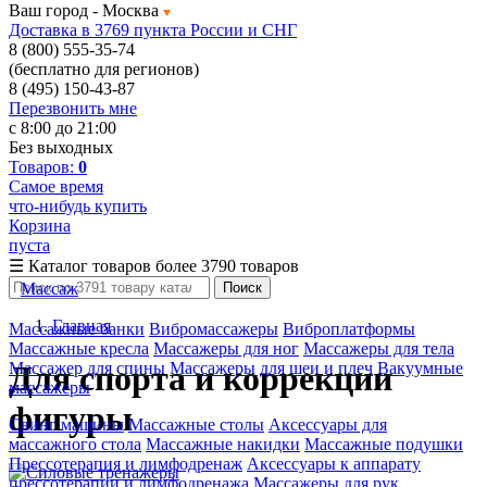
Ваш город -
Москва
Доставка в 3769 пункта России и СНГ
8 (800) 555-35-74
(бесплатно для регионов)
8 (495) 150-43-87
Перезвонить мне
с 8:00 до 21:00
Без выходных
Товаров:
0
Самое время
что-нибудь купить
Корзина
пуста
☰
Каталог товаров
более 3790 товаров
Массаж
Поиск
Главная
Массажные банки
Вибромассажеры
Виброплатформы
Массажные кресла
Массажеры для ног
Массажеры для тела
Массажер для спины
Массажеры для шеи и плеч
Вакуумные
Для спорта и коррекции
массажеры
фигуры
Свинг машины
Массажные столы
Аксессуары для
массажного стола
Массажные накидки
Массажные подушки
Прессотерапия и лимфодренаж
Аксессуары к аппарату
прессотерапии и лимфодренажа
Массажеры для рук