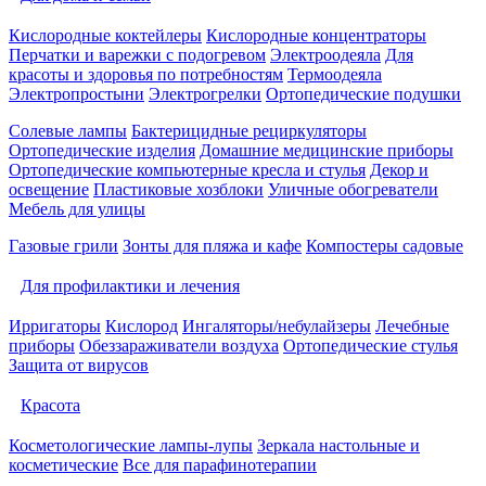
Кислородные коктейлеры
Кислородные концентраторы
Перчатки и варежки с подогревом
Электроодеяла
Для
красоты и здоровья по потребностям
Термоодеяла
Электропростыни
Электрогрелки
Ортопедические подушки
Солевые лампы
Бактерицидные рециркуляторы
Ортопедические изделия
Домашние медицинские приборы
Ортопедические компьютерные кресла и стулья
Декор и
освещение
Пластиковые хозблоки
Уличные обогреватели
Мебель для улицы
Газовые грили
Зонты для пляжа и кафе
Компостеры садовые
Для профилактики и лечения
Ирригаторы
Кислород
Ингаляторы/небулайзеры
Лечебные
приборы
Обеззараживатели воздуха
Ортопедические стулья
Защита от вирусов
Красота
Косметологические лампы-лупы
Зеркала настольные и
косметические
Все для парафинотерапии