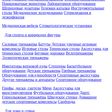
Прикроватные мониторы
Лабораторное оборудование
Шприцевые дозаторы
Тележки каталки
Инструментальные
столы
Медицинские холодильники
Стерилизация и
дезинфекция
Медицинская мебель
Стоматологические установки
Для спорта и коррекции фигуры
Силовые тренажеры
Батуты
Детские уличные игровые
комплексы
Игровые столы
Теннисные столы
Аксессуары для
теннисных столов
Беговые дорожки
Велотренажеры
Эллиптические тренажеры
Имитаторы верховой езды
Степперы
Баскетбольное
оборудование
Детские тренажеры
Гребные тренажеры
Оборудование для единоборств
Спортивные аксессуары
Другие тренажеры и аппараты
Спортивное оборудование
Грифы, диски, гантели
Мячи
Аксессуары для
миостимуляторов
Футбольное оборудование
Дартс
Горнолыжные тренажёры
Шведские стенки
Домашние
детские спортивные комплексы
Сапборды
Для дома и семьи