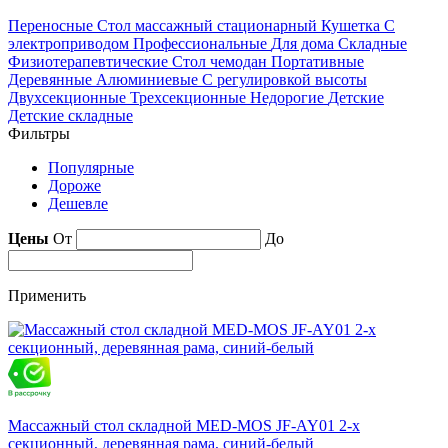
Переносные
Стол массажный стационарный
Кушетка
С
электроприводом
Профессиональные
Для дома
Складные
Физиотерапевтические
Стол чемодан
Портативные
Деревянные
Алюминиевые
С регулировкой высоты
Двухсекционные
Трехсекционные
Недорогие
Детские
Детские складные
Фильтры
Популярные
Дороже
Дешевле
Цены
От
До
Применить
Массажный стол складной MED-MOS JF-AY01 2-х
секционный, деревянная рама, синий-белый