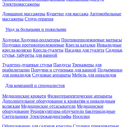
Электромассажеры
Домашние массажеры
Кушетки для массажа
Автомобильные
массажеры
Стоун-терапия
Уход за больными и пожилыми
Ходунки
Ходунки-роллаторы
Противопролежневые матрасы
Подушки противопролежневые
Кресла каталки
Инвалидные
кресла-коляски
Кресла-туалеты
Насадки для туалета
Сиденья,
стулья, табуреты для ванной
Туалетно-душевые стулья
Пандусы
Тренажеры для
реабилитации
Поручни и ступеньки для ванной
Подъемники
для инвалидов
Слуховые аппараты
Мебель для инвалидов
Для компаний и специалистов
Медицинские кровати
Физиотерапевтические аппараты
Дополнительное оборудование к кроватям и инвалидным
коляскам
Медицинские отсасыватели
Медицинское
оборудование
Рециркуляторы-облучатели бактерицидные
Светильники
Электрокардиографы
Носилки
Оборудование для салонов красоты
Столики прикроватные