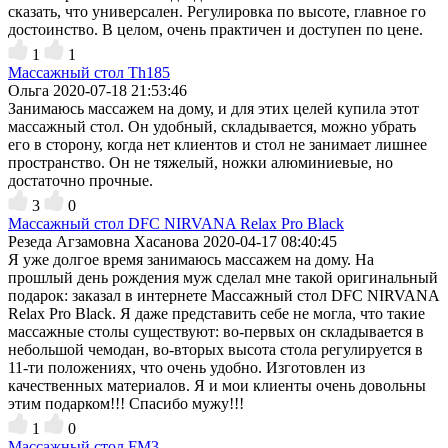
сказать, что универсален. Регулировка по высоте, главное го
достоинство. В целом, очень практичен и доступен по цене.
1
1
Массажный стол Th185
Ольга
2020-07-18 21:53:46
Занимаюсь массажем на дому, и для этих целей купила этот
массажный стол. Он удобный, складывается, можно убрать
его в сторону, когда нет клиентов и стол не занимает лишнее
пространство. Он не тяжелый, ножки алюминиевые, но
достаточно прочные.
3
0
Массажный стол DFC NIRVANA Relax Pro Black
Резеда Агзамовна Хасанова
2020-04-17 08:40:45
Я уже долгое время занимаюсь массажем на дому. На
прошлый день рождения муж сделал мне такой оригинальный
подарок: заказал в интернете Массажный стол DFC NIRVANA
Relax Pro Black. Я даже представить себе не могла, что такие
массажные столы существуют: во-первых он складывается в
небольшой чемодан, во-вторых высота стола регулируется в
11-ти положениях, что очень удобно. Изготовлен из
качественных материалов. Я и мои клиенты очень довольны
этим подарком!!! Спасибо мужу!!!
1
0
Массажный стол FM3