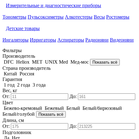
Измерительные и диагностические приборы
Тонометры
Пульсоксиметры
Алкотестеры
Весы
Ростомеры
Детские товары
Ингаляторы
Ирригаторы
Аспираторы
Радионяни
Видеоняни
Фильтры
Производитель
DFC
Heliox
MET
UNIX Med
Мед-мос
Показать всё
Страна производитель
Китай
Россия
Гарантия
1 год
2 года
3 года
Вес, кг
От:
До:
Цвет
Бежево-кремовый
Бежевый
Белый
Белый/бирюзовый
Белый/голубой
Показать всё
Длина, см
От:
До:
Подголовник
Да
Нет