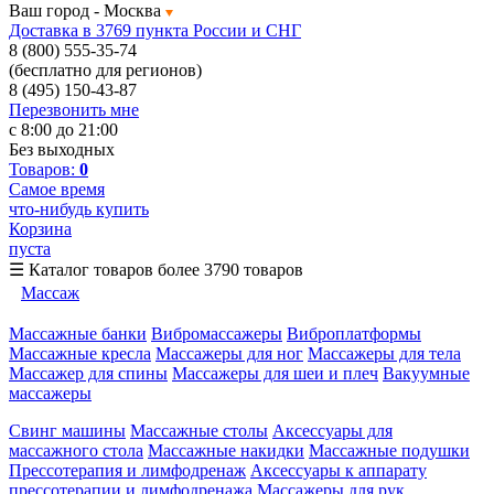
Ваш город -
Москва
Доставка в 3769 пункта России и СНГ
8 (800) 555-35-74
(бесплатно для регионов)
8 (495) 150-43-87
Перезвонить мне
с 8:00 до 21:00
Без выходных
Товаров:
0
Самое время
что-нибудь купить
Корзина
пуста
☰
Каталог товаров
более 3790 товаров
Массаж
Массажные банки
Вибромассажеры
Виброплатформы
Массажные кресла
Массажеры для ног
Массажеры для тела
Массажер для спины
Массажеры для шеи и плеч
Вакуумные
массажеры
Свинг машины
Массажные столы
Аксессуары для
массажного стола
Массажные накидки
Массажные подушки
Прессотерапия и лимфодренаж
Аксессуары к аппарату
прессотерапии и лимфодренажа
Массажеры для рук