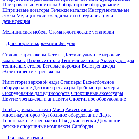
Прикроватные мониторы
Лабораторное оборудование
Шприцевые дозаторы
Тележки каталки
Инструментальные
столы
Медицинские холодильники
Стерилизация и
дезинфекция
Медицинская мебель
Стоматологические установки
Для спорта и коррекции фигуры
Силовые тренажеры
Батуты
Детские уличные игровые
комплексы
Игровые столы
Теннисные столы
Аксессуары для
теннисных столов
Беговые дорожки
Велотренажеры
Эллиптические тренажеры
Имитаторы верховой езды
Степперы
Баскетбольное
оборудование
Детские тренажеры
Гребные тренажеры
Оборудование для единоборств
Спортивные аксессуары
Другие тренажеры и аппараты
Спортивное оборудование
Грифы, диски, гантели
Мячи
Аксессуары для
миостимуляторов
Футбольное оборудование
Дартс
Горнолыжные тренажёры
Шведские стенки
Домашние
детские спортивные комплексы
Сапборды
Для дома и семьи