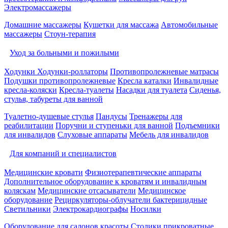
Электромассажеры
Домашние массажеры
Кушетки для массажа
Автомобильные
массажеры
Стоун-терапия
Уход за больными и пожилыми
Ходунки
Ходунки-роллаторы
Противопролежневые матрасы
Подушки противопролежневые
Кресла каталки
Инвалидные
кресла-коляски
Кресла-туалеты
Насадки для туалета
Сиденья,
стулья, табуреты для ванной
Туалетно-душевые стулья
Пандусы
Тренажеры для
реабилитации
Поручни и ступеньки для ванной
Подъемники
для инвалидов
Слуховые аппараты
Мебель для инвалидов
Для компаний и специалистов
Медицинские кровати
Физиотерапевтические аппараты
Дополнительное оборудование к кроватям и инвалидным
коляскам
Медицинские отсасыватели
Медицинское
оборудование
Рециркуляторы-облучатели бактерицидные
Светильники
Электрокардиографы
Носилки
Оборудование для салонов красоты
Столики прикроватные