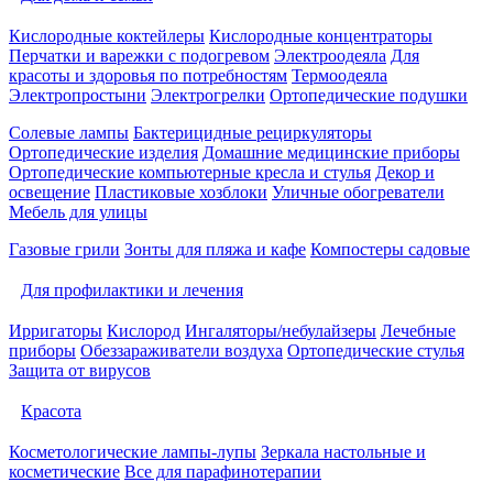
Кислородные коктейлеры
Кислородные концентраторы
Перчатки и варежки с подогревом
Электроодеяла
Для
красоты и здоровья по потребностям
Термоодеяла
Электропростыни
Электрогрелки
Ортопедические подушки
Солевые лампы
Бактерицидные рециркуляторы
Ортопедические изделия
Домашние медицинские приборы
Ортопедические компьютерные кресла и стулья
Декор и
освещение
Пластиковые хозблоки
Уличные обогреватели
Мебель для улицы
Газовые грили
Зонты для пляжа и кафе
Компостеры садовые
Для профилактики и лечения
Ирригаторы
Кислород
Ингаляторы/небулайзеры
Лечебные
приборы
Обеззараживатели воздуха
Ортопедические стулья
Защита от вирусов
Красота
Косметологические лампы-лупы
Зеркала настольные и
косметические
Все для парафинотерапии