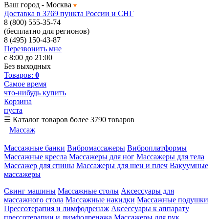
Ваш город -
Москва
Доставка в 3769 пункта России и СНГ
8 (800) 555-35-74
(бесплатно для регионов)
8 (495) 150-43-87
Перезвонить мне
с 8:00 до 21:00
Без выходных
Товаров:
0
Самое время
что-нибудь купить
Корзина
пуста
☰
Каталог товаров
более 3790 товаров
Массаж
Массажные банки
Вибромассажеры
Виброплатформы
Массажные кресла
Массажеры для ног
Массажеры для тела
Массажер для спины
Массажеры для шеи и плеч
Вакуумные
массажеры
Свинг машины
Массажные столы
Аксессуары для
массажного стола
Массажные накидки
Массажные подушки
Прессотерапия и лимфодренаж
Аксессуары к аппарату
прессотерапии и лимфодренажа
Массажеры для рук