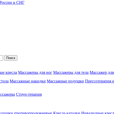
 России и СНГ
Поиск
ые кресла
Массажеры для ног
Массажеры для тела
Массажер для
стола
Массажные накидки
Массажные подушки
Прессотерапия 
ассажеры
Стоун-терапия
одушки противопролежневые
Кресла каталки
Инвалидные кресл