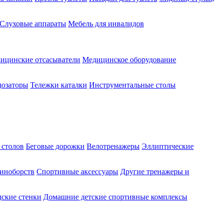
Слуховые аппараты
Мебель для инвалидов
ицинские отсасыватели
Медицинское оборудование
озаторы
Тележки каталки
Инструментальные столы
 столов
Беговые дорожки
Велотренажеры
Эллиптические
диноборств
Спортивные аксессуары
Другие тренажеры и
ские стенки
Домашние детские спортивные комплексы