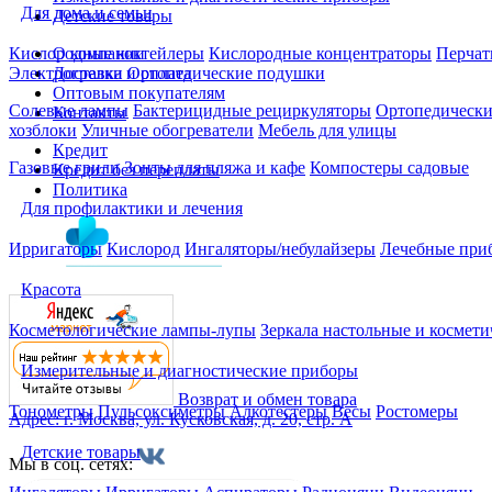
Для дома и семьи
Детские товары
О компании
Кислородные коктейлеры
Кислородные концентраторы
Перчат
Доставка и оплата
Электрогрелки
Ортопедические подушки
Оптовым покупателям
Солевые лампы
Бактерицидные рециркуляторы
Ортопедически
Контакты
хозблоки
Уличные обогреватели
Мебель для улицы
Кредит
Газовые грили
Зонты для пляжа и кафе
Компостеры садовые
Кредит без переплаты
Политика
Для профилактики и лечения
Ирригаторы
Кислород
Ингаляторы/небулайзеры
Лечебные при
Красота
Косметологические лампы-лупы
Зеркала настольные и космети
Измерительные и диагностические приборы
Возврат и обмен товара
Тонометры
Пульсоксиметры
Алкотестеры
Весы
Ростомеры
Адрес: г. Москва, ул. Кусковская, д. 20, стр. А
Детские товары
Мы в соц. сетях: