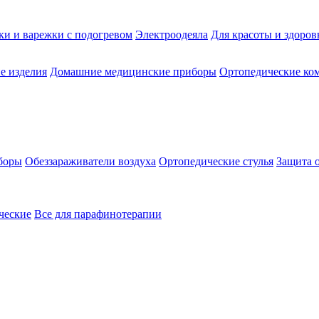
ки и варежки с подогревом
Электроодеяла
Для красоты и здоров
е изделия
Домашние медицинские приборы
Ортопедические ком
боры
Обеззараживатели воздуха
Ортопедические стулья
Защита 
ческие
Все для парафинотерапии