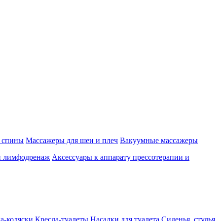
 спины
Массажеры для шеи и плеч
Вакуумные массажеры
и лимфодренаж
Аксессуары к аппарату прессотерапии и
а-коляски
Кресла-туалеты
Насадки для туалета
Сиденья, стулья,