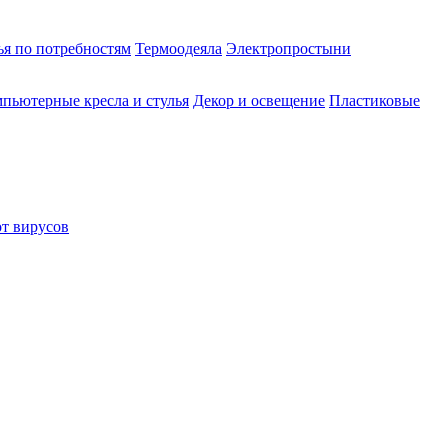
ья по потребностям
Термоодеяла
Электропростыни
пьютерные кресла и стулья
Декор и освещение
Пластиковые
от вирусов