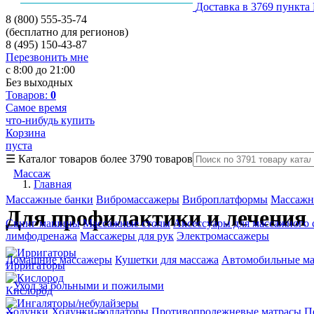
Доставка в 3769 пункта
8 (800) 555-35-74
(бесплатно для регионов)
8 (495) 150-43-87
Перезвонить мне
с 8:00 до 21:00
Без выходных
Товаров:
0
Самое время
что-нибудь купить
Корзина
пуста
☰
Каталог товаров
более 3790 товаров
Массаж
Главная
Массажные банки
Вибромассажеры
Виброплатформы
Массажн
Для профилактики и лечения
Свинг машины
Массажные столы
Аксессуары для массажного 
лимфодренажа
Массажеры для рук
Электромассажеры
Домашние массажеры
Кушетки для массажа
Автомобильные м
Ирригаторы
Уход за больными и пожилыми
Кислород
Ходунки
Ходунки-роллаторы
Противопролежневые матрасы
П