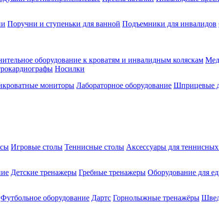
ии
Поручни и ступеньки для ванной
Подъемники для инвалидов
ительное оборудование к кроватям и инвалидным коляскам
Мед
трокардиографы
Носилки
икроватные мониторы
Лабораторное оборудование
Шприцевые д
ксы
Игровые столы
Теннисные столы
Аксессуары для теннисных
ние
Детские тренажеры
Гребные тренажеры
Оборудование для е
Футбольное оборудование
Дартс
Горнолыжные тренажёры
Швед