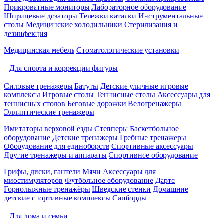
Прикроватные мониторы
Лабораторное оборудование
Шприцевые дозаторы
Тележки каталки
Инструментальные
столы
Медицинские холодильники
Стерилизация и
дезинфекция
Медицинская мебель
Стоматологические установки
Для спорта и коррекции фигуры
Силовые тренажеры
Батуты
Детские уличные игровые
комплексы
Игровые столы
Теннисные столы
Аксессуары для
теннисных столов
Беговые дорожки
Велотренажеры
Эллиптические тренажеры
Имитаторы верховой езды
Степперы
Баскетбольное
оборудование
Детские тренажеры
Гребные тренажеры
Оборудование для единоборств
Спортивные аксессуары
Другие тренажеры и аппараты
Спортивное оборудование
Грифы, диски, гантели
Мячи
Аксессуары для
миостимуляторов
Футбольное оборудование
Дартс
Горнолыжные тренажёры
Шведские стенки
Домашние
детские спортивные комплексы
Сапборды
Для дома и семьи