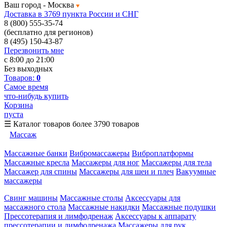
Ваш город -
Москва
Доставка в 3769 пункта России и СНГ
8 (800) 555-35-74
(бесплатно для регионов)
8 (495) 150-43-87
Перезвонить мне
с 8:00 до 21:00
Без выходных
Товаров:
0
Самое время
что-нибудь купить
Корзина
пуста
☰
Каталог товаров
более 3790 товаров
Массаж
Массажные банки
Вибромассажеры
Виброплатформы
Массажные кресла
Массажеры для ног
Массажеры для тела
Массажер для спины
Массажеры для шеи и плеч
Вакуумные
массажеры
Свинг машины
Массажные столы
Аксессуары для
массажного стола
Массажные накидки
Массажные подушки
Прессотерапия и лимфодренаж
Аксессуары к аппарату
прессотерапии и лимфодренажа
Массажеры для рук