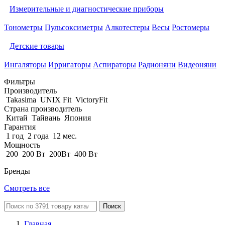
Измерительные и диагностические приборы
Тонометры
Пульсоксиметры
Алкотестеры
Весы
Ростомеры
Детские товары
Ингаляторы
Ирригаторы
Аспираторы
Радионяни
Видеоняни
Фильтры
Производитель
Takasima
UNIX Fit
VictoryFit
Страна производитель
Китай
Тайвань
Япония
Гарантия
1 год
2 года
12 мес.
Мощность
200
200 Вт
200Вт
400 Вт
Бренды
Смотреть все
Поиск
Главная