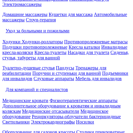
Электромассажеры
Домашние массажеры
Кушетки для массажа
Автомобильные
массажеры
Стоун-терапия
Уход за больными и пожилыми
Ходунки
Ходунки-роллаторы
Противопролежневые матрасы
Подушки противопролежневые
Кресла каталки
Инвалидные
кресла-коляски
Кресла-туалеты
Насадки для туалета
Сиденья,
стулья, табуреты для ванной
Туалетно-душевые стулья
Пандусы
Тренажеры для
реабилитации
Поручни и ступеньки для ванной
Подъемники
для инвалидов
Слуховые аппараты
Мебель для инвалидов
Для компаний и специалистов
Медицинские кровати
Физиотерапевтические аппараты
Дополнительное оборудование к кроватям и инвалидным
коляскам
Медицинские отсасыватели
Медицинское
оборудование
Рециркуляторы-облучатели бактерицидные
Светильники
Электрокардиографы
Носилки
Оборудование для салонов красоты
Столики прикроватные