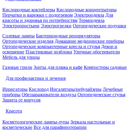
Кислородные коктейлеры
Кислородные концентраторы
Перчатки и варежки с подогревом
Электроодеяла
Для
красоты и здоровья по потребностям
Термоодеяла
Электропростыни
Электрогрелки
Ортопедические подушки
Солевые лампы
Бактерицидные рециркуляторы
Ортопедические изделия
Домашние медицинские приборы
Ортопедические компьютерные кресла и стулья
Декор и
освещение
Пластиковые хозблоки
Уличные обогреватели
Мебель для улицы
Газовые грили
Зонты для пляжа и кафе
Компостеры садовые
Для профилактики и лечения
Ирригаторы
Кислород
Ингаляторы/небулайзеры
Лечебные
приборы
Обеззараживатели воздуха
Ортопедические стулья
Защита от вирусов
Красота
Косметологические лампы-лупы
Зеркала настольные и
косметические
Все для парафинотерапии