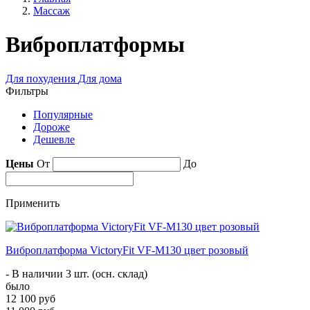
Массаж
Виброплатформы
Для похудения
Для дома
Фильтры
Популярные
Дороже
Дешевле
Цены
От
До
Применить
Виброплатформа VictoryFit VF-M130 цвет розовый
- В наличии 3 шт. (осн. склад)
было
12 100 руб