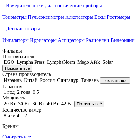
Измерительные и диагностические приборы
Тонометры
Пульсоксиметры
Алкотестеры
Весы
Ростомеры
Детские товары
Ингаляторы
Ирригаторы
Аспираторы
Радионяни
Видеоняни
Фильтры
Производитель
EGO
Lympha Рress
LymphaNorm
Mego Afek
Solar
Показать всё
Страна производитель
Израиль
Китай
Россия
Сингапур
Тайвань
Показать всё
Гарантия
1 год
2 года
0,5
Мощность
20 Вт
30 Вт
30 Вт
40 Вт
42 Вт
Показать всё
Количество камер
8 или 4
12
Бренды
Смотреть все