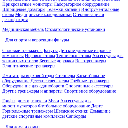
Прикроватные мониторы
Лабораторное оборудование
Шприцевые дозаторы
Тележки каталки
Инструментальные
столы
Медицинские холодильники
Стерилизация и
дезинфекция
Медицинская мебель
Стоматологические установки
Для спорта и коррекции фигуры
Силовые тренажеры
Батуты
Детские уличные игровые
комплексы
Игровые столы
Теннисные столы
Аксессуары для
теннисных столов
Беговые дорожки
Велотренажеры
Эллиптические тренажеры
Имитаторы верховой езды
Степперы
Баскетбольное
оборудование
Детские тренажеры
Гребные тренажеры
Оборудование для единоборств
Спортивные аксессуары
Другие тренажеры и аппараты
Спортивное оборудование
Грифы, диски, гантели
Мячи
Аксессуары для
миостимуляторов
Футбольное оборудование
Дартс
Горнолыжные тренажёры
Шведские стенки
Домашние
детские спортивные комплексы
Сапборды
Для дома и семьи