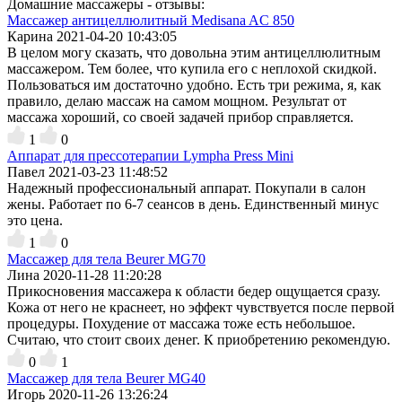
Домашние массажеры - отзывы:
Массажер антицеллюлитный Medisana AC 850
Карина
2021-04-20 10:43:05
В целом могу сказать, что довольна этим антицеллюлитным
массажером. Тем более, что купила его с неплохой скидкой.
Пользоваться им достаточно удобно. Есть три режима, я, как
правило, делаю массаж на самом мощном. Результат от
массажа хороший, со своей задачей прибор справляется.
1
0
Аппарат для прессотерапии Lympha Press Mini
Павел
2021-03-23 11:48:52
Надежный профессиональный аппарат. Покупали в салон
жены. Работает по 6-7 сеансов в день. Единственный минус
это цена.
1
0
Массажер для тела Beurer MG70
Лина
2020-11-28 11:20:28
Прикосновения массажера к области бедер ощущается сразу.
Кожа от него не краснеет, но эффект чувствуется после первой
процедуры. Похудение от массажа тоже есть небольшое.
Считаю, что стоит своих денег. К приобретению рекомендую.
0
1
Массажер для тела Beurer MG40
Игорь
2020-11-26 13:26:24