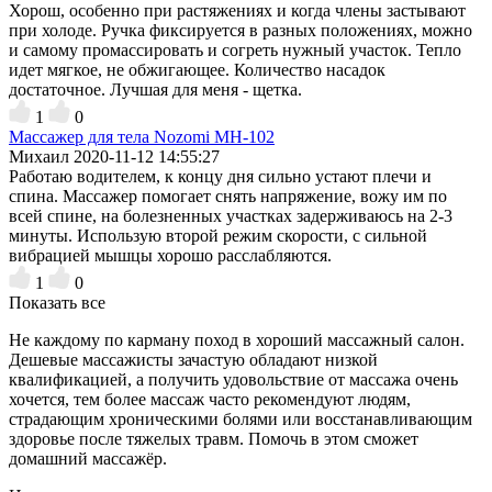
Хорош, особенно при растяжениях и когда члены застывают
при холоде. Ручка фиксируется в разных положениях, можно
и самому промассировать и согреть нужный участок. Тепло
идет мягкое, не обжигающее. Количество насадок
достаточное. Лучшая для меня - щетка.
1
0
Массажер для тела Nozomi MH-102
Михаил
2020-11-12 14:55:27
Работаю водителем, к концу дня сильно устают плечи и
спина. Массажер помогает снять напряжение, вожу им по
всей спине, на болезненных участках задерживаюсь на 2-3
минуты. Использую второй режим скорости, с сильной
вибрацией мышцы хорошо расслабляются.
1
0
Показать все
Не каждому по карману поход в хороший массажный салон.
Дешевые массажисты зачастую обладают низкой
квалификацией, а получить удовольствие от массажа очень
хочется, тем более массаж часто рекомендуют людям,
страдающим хроническими болями или восстанавливающим
здоровье после тяжелых травм. Помочь в этом сможет
домашний массажёр.