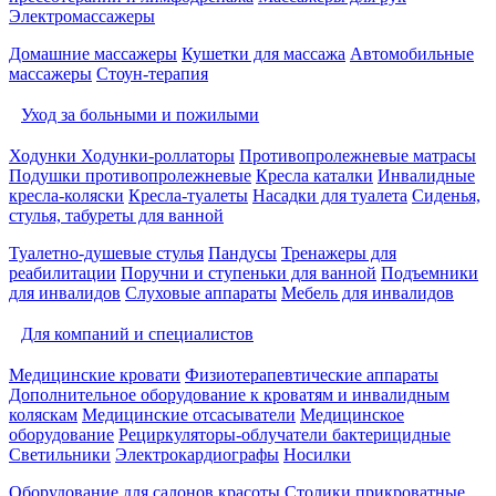
Электромассажеры
Домашние массажеры
Кушетки для массажа
Автомобильные
массажеры
Стоун-терапия
Уход за больными и пожилыми
Ходунки
Ходунки-роллаторы
Противопролежневые матрасы
Подушки противопролежневые
Кресла каталки
Инвалидные
кресла-коляски
Кресла-туалеты
Насадки для туалета
Сиденья,
стулья, табуреты для ванной
Туалетно-душевые стулья
Пандусы
Тренажеры для
реабилитации
Поручни и ступеньки для ванной
Подъемники
для инвалидов
Слуховые аппараты
Мебель для инвалидов
Для компаний и специалистов
Медицинские кровати
Физиотерапевтические аппараты
Дополнительное оборудование к кроватям и инвалидным
коляскам
Медицинские отсасыватели
Медицинское
оборудование
Рециркуляторы-облучатели бактерицидные
Светильники
Электрокардиографы
Носилки
Оборудование для салонов красоты
Столики прикроватные