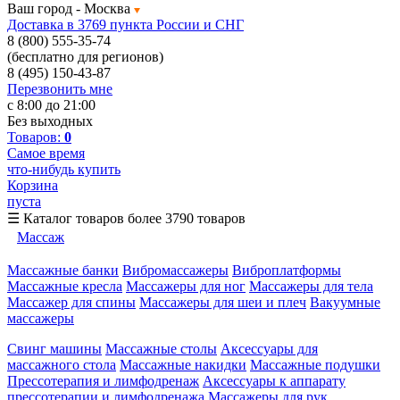
Ваш город -
Москва
Доставка в 3769 пункта России и СНГ
8 (800) 555-35-74
(бесплатно для регионов)
8 (495) 150-43-87
Перезвонить мне
с 8:00 до 21:00
Без выходных
Товаров:
0
Самое время
что-нибудь купить
Корзина
пуста
☰
Каталог товаров
более 3790 товаров
Массаж
Массажные банки
Вибромассажеры
Виброплатформы
Массажные кресла
Массажеры для ног
Массажеры для тела
Массажер для спины
Массажеры для шеи и плеч
Вакуумные
массажеры
Свинг машины
Массажные столы
Аксессуары для
массажного стола
Массажные накидки
Массажные подушки
Прессотерапия и лимфодренаж
Аксессуары к аппарату
прессотерапии и лимфодренажа
Массажеры для рук