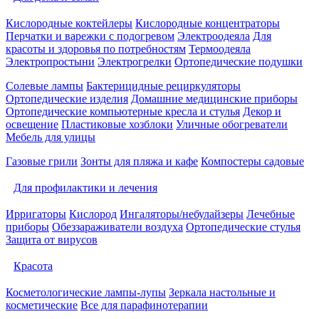
Кислородные коктейлеры
Кислородные концентраторы
Перчатки и варежки с подогревом
Электроодеяла
Для
красоты и здоровья по потребностям
Термоодеяла
Электропростыни
Электрогрелки
Ортопедические подушки
Солевые лампы
Бактерицидные рециркуляторы
Ортопедические изделия
Домашние медицинские приборы
Ортопедические компьютерные кресла и стулья
Декор и
освещение
Пластиковые хозблоки
Уличные обогреватели
Мебель для улицы
Газовые грили
Зонты для пляжа и кафе
Компостеры садовые
Для профилактики и лечения
Ирригаторы
Кислород
Ингаляторы/небулайзеры
Лечебные
приборы
Обеззараживатели воздуха
Ортопедические стулья
Защита от вирусов
Красота
Косметологические лампы-лупы
Зеркала настольные и
косметические
Все для парафинотерапии