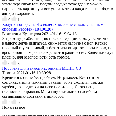
затем переключатель подачи воздуха тоже где,ну можно
нарисовать картинку и все указать что и как,а так спасибо,сам
аппарат хороший.
0
1
Ходунки-опоры на 4-х колесах высокие с подмышечными
опорами Реботек (184.00.20)
Валентина Кузнецова
2021-01-16 19:04:18
Я прохожу реабилитацию после операции, с ходунками мне
намного легче двигаться, снижается нагрузка с ног. Каркас
прочный и устойчивый, я без страха опираюсь всем телом, во
время стояния хорошо сохраняется равновесие. Колесики едут
плавно, для безопасности есть тормоз.
0
3
Поручень для ванной настенный МСПН-С8
Тамила
2021-01-16 10:39:28
Крепится к стене без проблем. Не ржавеет. Если с ним
соприкасаться влажными руками, то не скользит. Так же
удобен для подвески на него полотенец. Свою цену
полностью оправдал. Магазину отдельное спасибо за
организацию доставки в пригород.
2
0
Показать все