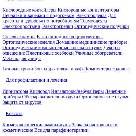
Кислородные коктейлеры
Кислородные концентраторы
Перчатки и варежки с подогревом
Электроодеяла
Для
красоты и здоровья по потребностям
Термоодеяла
Электропростыни
Электрогрелки
Ортопедические подушки
Солевые лампы
Бактерицидные рециркуляторы
Ортопедические изделия
Домашние медицинские приборы
Ортопедические компьютерные кресла и стулья
Декор и
освещение
Пластиковые хозблоки
Уличные обогреватели
Мебель для улицы
Газовые грили
Зонты для пляжа и кафе
Компостеры садовые
Для профилактики и лечения
Ирригаторы
Кислород
Ингаляторы/небулайзеры
Лечебные
приборы
Обеззараживатели воздуха
Ортопедические стулья
Защита от вирусов
Красота
Косметологические лампы-лупы
Зеркала настольные и
косметические
Все для парафинотерапии