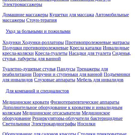
Электромассажеры
Домашние массажеры
Кушетки для массажа
Автомобильные
массажеры
Стоун-терапия
Уход за больными и пожилыми
Ходунки
Ходунки-роллаторы
Противопролежневые матрасы
Подушки противопролежневые
Кресла каталки
Инвалидные
кресла-коляски
Кресла-туалеты
Насадки для туалета
Сиденья,
стулья, табуреты для ванной
Туалетно-душевые стулья
Пандусы
Тренажеры для
реабилитации
Поручни и ступеньки для ванной
Подъемники
для инвалидов
Слуховые аппараты
Мебель для инвалидов
Для компаний и специалистов
Медицинские кровати
Физиотерапевтические аппараты
Дополнительное оборудование к кроватям и инвалидным
коляскам
Медицинские отсасыватели
Медицинское
оборудование
Рециркуляторы-облучатели бактерицидные
Светильники
Электрокардиографы
Носилки
Оборудование для салонов красоты
Столики прикроватные