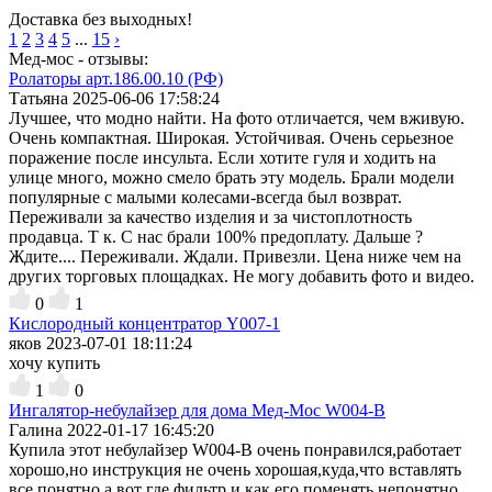
Доставка без выходных!
1
2
3
4
5
...
15
›
Мед-мос - отзывы:
Ролаторы арт.186.00.10 (РФ)
Татьяна
2025-06-06 17:58:24
Лучшее, что модно найти. На фото отличается, чем вживую.
Очень компактная. Широкая. Устойчивая. Очень серьезное
поражение после инсульта. Если хотите гуля и ходить на
улице много, можно смело брать эту модель. Брали модели
популярные с малыми колесами-всегда был возврат.
Переживали за качество изделия и за чистоплотность
продавца. Т к. С нас брали 100% предоплату. Дальше ?
Ждите.... Переживали. Ждали. Привезли. Цена ниже чем на
других торговых площадках. Не могу добавить фото и видео.
0
1
Кислородный концентратор Y007-1
яков
2023-07-01 18:11:24
хочу купить
1
0
Ингалятор-небулайзер для дома Мед-Мос W004-B
Галина
2022-01-17 16:45:20
Купила этот небулайзер W004-B очень понравился,работает
хорошо,но инструкция не очень хорошая,куда,что вставлять
все понятно,а вот где фильтр и как его поменять непонятно,