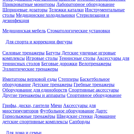
Прикроватные мониторы
Лабораторное оборудование
Шприцевые дозаторы
Тележки каталки
Инструментальные
столы
Медицинские холодильники
Стерилизация и
дезинфекция
Медицинская мебель
Стоматологические установки
Для спорта и коррекции фигуры
Силовые тренажеры
Батуты
Детские уличные игровые
комплексы
Игровые столы
Теннисные столы
Аксессуары для
теннисных столов
Беговые дорожки
Велотренажеры
Эллиптические тренажеры
Имитаторы верховой езды
Степперы
Баскетбольное
оборудование
Детские тренажеры
Гребные тренажеры
Оборудование для единоборств
Спортивные аксессуары
Другие тренажеры и аппараты
Спортивное оборудование
Грифы, диски, гантели
Мячи
Аксессуары для
миостимуляторов
Футбольное оборудование
Дартс
Горнолыжные тренажёры
Шведские стенки
Домашние
детские спортивные комплексы
Сапборды
Для дома и семьи