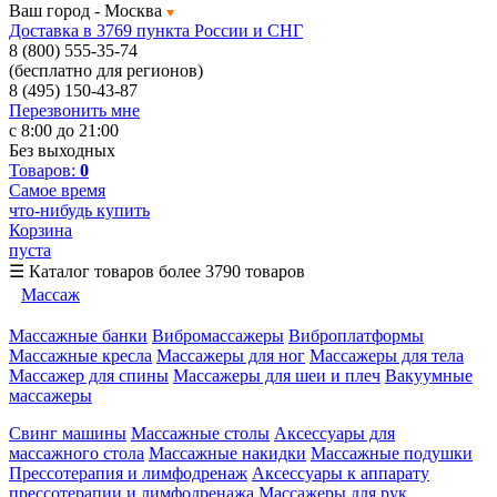
Ваш город -
Москва
Доставка в 3769 пункта России и СНГ
8 (800) 555-35-74
(бесплатно для регионов)
8 (495) 150-43-87
Перезвонить мне
с 8:00 до 21:00
Без выходных
Товаров:
0
Самое время
что-нибудь купить
Корзина
пуста
☰
Каталог товаров
более 3790 товаров
Массаж
Массажные банки
Вибромассажеры
Виброплатформы
Массажные кресла
Массажеры для ног
Массажеры для тела
Массажер для спины
Массажеры для шеи и плеч
Вакуумные
массажеры
Свинг машины
Массажные столы
Аксессуары для
массажного стола
Массажные накидки
Массажные подушки
Прессотерапия и лимфодренаж
Аксессуары к аппарату
прессотерапии и лимфодренажа
Массажеры для рук