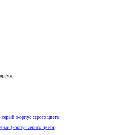
время.
ый (корпус серого цвета)