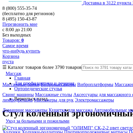
Доставка в 3122 пункта
8 (800) 555-35-74
(бесплатно для регионов)
8 (495) 150-43-87
Перезвонить мне
с 8:00 до 21:00
Без выходных
Товаров:
0
Самое время
что-нибудь купить
Корзина
пуста
☰
Каталог товаров
более 3790 товаров
Массаж
Главная
Для профилактики и лечения
Массажные банки
Вибромассажеры
Виброплатформы
Массажн
Ортопедические стулья
Свинг машины
Массажные столы
Аксессуары для массажного 
Вернуться назад
лимфодренажа
Массажеры для рук
Электромассажеры
Домашние массажеры
Кушетки для массажа
Автомобильные м
Стул коленный эргономичный 
Уход за больными и пожилыми
Ходунки
Ходунки-роллаторы
Противопролежневые матрасы
П