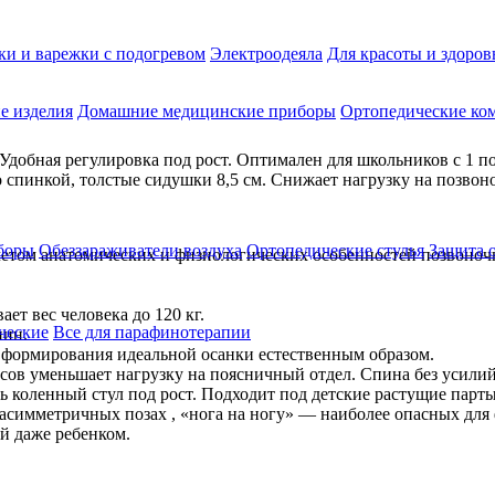
ки и варежки с подогревом
Электроодеяла
Для красоты и здоров
е изделия
Домашние медицинские приборы
Ортопедические ком
Удобная регулировка под рост. Оптимален для школьников с 1 по 
о спинкой, толстые сидушки 8,5 см. Снижает нагрузку на позво
боры
Обеззараживатели воздуха
Ортопедические стулья
Защита 
четом анатомических и физиологических особенностей позвоноч
т вес человека до 120 кг.
ческие
Все для парафинотерапии
пин.
я формирования идеальной осанки естественным образом.
усов уменьшает нагрузку на поясничный отдел. Спина без усили
 коленный стул под рост. Подходит под детские растущие парты
 в асимметричных позах , «нога на ногу» — наиболее опасных д
ий даже ребенком.