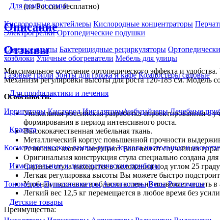
Для дома и семьи
(по России бесплатно)
Кислородные коктейлеры
Кислородные концентраторы
Перчат
Описание
Электрогрелки
Ортопедические подушки
Отзывы
Солевые лампы
Бактерицидные рециркуляторы
Ортопедически
хозблоки
Уличные обогреватели
Мебель для улицы
Максимальное сочетание ортопедического эффекта и удобства. 
Газовые грили
Зонты для пляжа и кафе
Компостеры садовые
Механизм регулировки высоты для роста 120-185 см. Модель с
Для профилактики и лечения
Особенности:
Ирригаторы
Кислород
Ингаляторы/небулайзеры
Лечебные при
Уникальная российская разработка спроектированная с у
формирования в период интенсивного роста.
Красота
Высококачественная мебельная ткань.
Металлический корпус повышенной прочности выдерживае
Косметологические лампы-лупы
Зеркала настольные и космети
Резиновые колеса защищают Ваш пол от случайных цара
Оригинальная конструкция стула специально создана дл
Измерительные и диагностические приборы
Сиденье стула находится в положении под углом 25 град
Легкая регулировка высоты Вы можете быстро подстроить
Удобная подставка в области колен не позволяет сидеть
Тонометры
Пульсоксиметры
Алкотестеры
Весы
Ростомеры
Легкий вес 12,5 кг перемещается в любое время без усил
Детские товары
Преимущества: