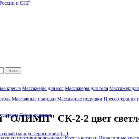
 России и СНГ
Поиск
ые кресла
Массажеры для ног
Массажеры для тела
Массажер для
стола
Массажные накидки
Массажные подушки
Прессотерапия 
ассажеры
Стоун-терапия
"ОЛИМП" СК-2-2 цвет светло 
одушки противопролежневые
Кресла каталки
Инвалидные кресл