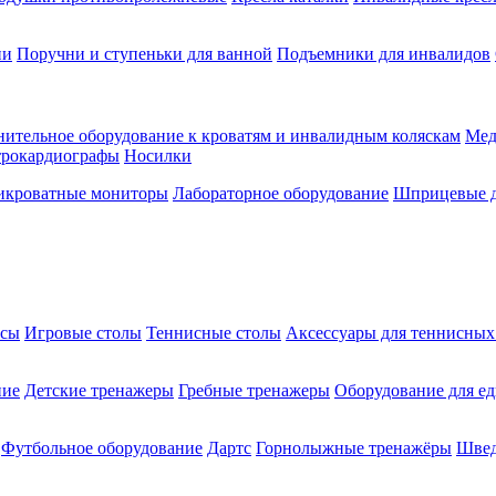
ии
Поручни и ступеньки для ванной
Подъемники для инвалидов
ительное оборудование к кроватям и инвалидным коляскам
Мед
трокардиографы
Носилки
икроватные мониторы
Лабораторное оборудование
Шприцевые д
ксы
Игровые столы
Теннисные столы
Аксессуары для теннисных
ние
Детские тренажеры
Гребные тренажеры
Оборудование для е
Футбольное оборудование
Дартс
Горнолыжные тренажёры
Швед