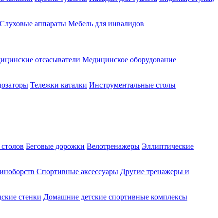
Слуховые аппараты
Мебель для инвалидов
ицинские отсасыватели
Медицинское оборудование
озаторы
Тележки каталки
Инструментальные столы
 столов
Беговые дорожки
Велотренажеры
Эллиптические
диноборств
Спортивные аксессуары
Другие тренажеры и
ские стенки
Домашние детские спортивные комплексы