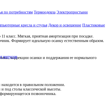
ья по потребностям
Термоодеяла
Электропростыни
пьютерные кресла и стулья
Декор и освещение
Пластиковые
11 класс. Мягкая, приятная амортизация при посадке.
ночник. Формирует идеальную осанку естественным образом.
от вирусов
ника., коррекции осанки и поддержания ее нормального
й находится в правильном положении.
 и под столы классической высоты.
ля формирующегося позвоночника.