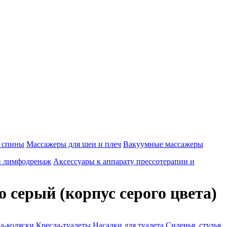
 спины
Массажеры для шеи и плеч
Вакуумные массажеры
и лимфодренаж
Аксессуары к аппарату прессотерапии и
серый (корпус серого цвета)
а-коляски
Кресла-туалеты
Насадки для туалета
Сиденья, стулья,