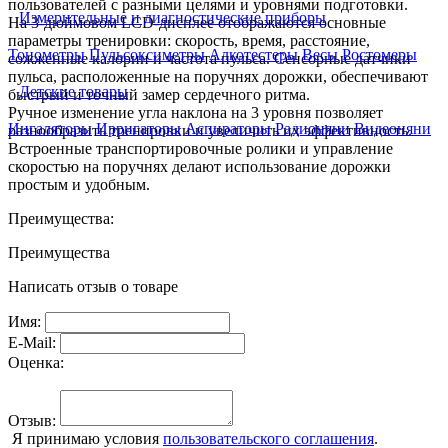
пользователей с разными целями и уровнями подготовки.
Измерительные и диагностические приборы
На 3-дюймовом LCD-дисплее отображаются основные
параметры тренировки: скорость, время, расстояние,
Тонометры
Пульсоксиметры
Алкотестеры
Весы
Ростомеры
сожженные калории и частота пульса. Сенсорные датчики
пульса, расположенные на поручнях дорожки, обеспечивают
Детские товары
быстрый и точный замер сердечного ритма.
Ручное изменение угла наклона на 3 уровня позволяет
Ингаляторы
Ирригаторы
Аспираторы
Радионяни
Видеоняни
разнообразить тренировки и увеличить их эффективность.
Встроенные транспортировочные ролики и управление
скоростью на поручнях делают использование дорожки
простым и удобным.
Преимущества:
Преимущества
Написать отзыв о товаре
Имя:
E-Mail:
Оценка:
Отзыв:
Я принимаю условия
пользовательского соглашения
.