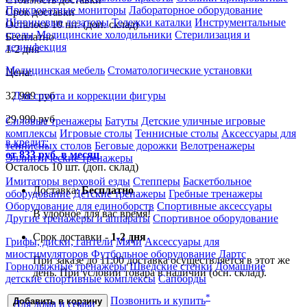
Прикроватные мониторы
Лабораторное оборудование
Срок доставки
Шприцевые дозаторы
Тележки каталки
Инструментальные
Осталось 10 шт. (доп. склад)
столы
Медицинские холодильники
Стерилизация и
Бесплатно
дезинфекция
1-2 дня
Медицинская мебель
Стоматологические установки
Цена:
32 989
руб
Для спорта и коррекции фигуры
29 990
руб
Силовые тренажеры
Батуты
Детские уличные игровые
комплексы
Игровые столы
Теннисные столы
Аксессуары для
в кредит:
теннисных столов
Беговые дорожки
Велотренажеры
от 833 руб. в месяц
Эллиптические тренажеры
Осталось 10 шт. (доп. склад)
Имитаторы верховой езды
Степперы
Баскетбольное
Доставка:
Бесплатно
оборудование
Детские тренажеры
Гребные тренажеры
Оборудование для единоборств
Спортивные аксессуары
В удобное для вас время!
Другие тренажеры и аппараты
Спортивное оборудование
Срок доставки -
1-2 дня
Грифы, диски, гантели
Мячи
Аксессуары для
миостимуляторов
Футбольное оборудование
Дартс
При заказе до 11:00 доставка осуществляется в этот же
Горнолыжные тренажёры
Шведские стенки
Домашние
день. При условии товара в наличии (осн. склад).
детские спортивные комплексы
Сапборды
*
Позвонить и купить
Добавить в корзину
Для дома и семьи