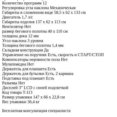
Количество программ
12
Регулировка угла наклона
Механическая
Габариты в сложенном виде
58,5 х 62 х 133 см
Двигатель
1,7 л/с
Габариты изделия
137 х 62 х 113 см
Вентилятор
Нет
размер бегового полотна
40 х 110 см
толщина деки
12 мм
Угол наклона
3 уровня
Толщина бегового полотна
1,4 мм
Складная конструкция
Да
Управление на поручнях
Есть, скорость и СТАРТ/СТОП
Компенсаторы неровности пола
Нет
Мультимедиа
Нет
Держатель для планшета
Есть
Держатель для бутылки
Есть, 2 кармана
Подставка под планшет
Есть
Разъемы
Нет
Дисплей
3” LCD с синей подсветкой
Код товара
T-113
Размер упаковки
147 х 66 х 22,8 см
Вес упаковки
36,4 кг
Бесплатная консультация специалиста