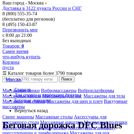
Ваш город -
Москва
Доставка в 3122 пункта России и СНГ
8 (800) 555-35-74
(бесплатно для регионов)
8 (495) 150-43-87
Перезвонить мне
с 8:00 до 21:00
Без выходных
Товаров:
0
Самое время
что-нибудь купить
Корзина
пуста
☰
Каталог товаров
более 3790 товаров
Массаж
Поиск
Главная
Массажные банки
Вибромассажеры
Виброплатформы
Для спорта и коррекции фигуры
Массажные кресла
Массажеры для ног
Массажеры для тела
Беговые дорожки
Массажер для спины
Массажеры для шеи и плеч
Вакуумные
массажеры
Вернуться назад
Свинг машины
Массажные столы
Аксессуары для
массажного стола
Массажные накидки
Массажные подушки
Беговая дорожка DFC Blues
Прессотерапия и лимфодренаж
Аксессуары к аппарату
прессотерапии и лимфодренажа
Массажеры для рук