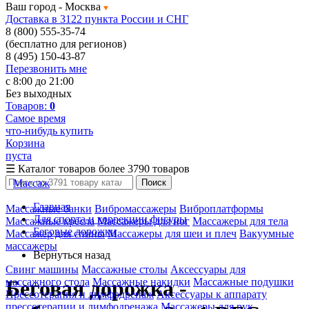
Ваш город -
Москва
Доставка в 3122 пункта России и СНГ
8 (800) 555-35-74
(бесплатно для регионов)
8 (495) 150-43-87
Перезвонить мне
с 8:00 до 21:00
Без выходных
Товаров:
0
Самое время
что-нибудь купить
Корзина
пуста
☰
Каталог товаров
более 3790 товаров
Массаж
Поиск
Главная
Массажные банки
Вибромассажеры
Виброплатформы
Для спорта и коррекции фигуры
Массажные кресла
Массажеры для ног
Массажеры для тела
Беговые дорожки
Массажер для спины
Массажеры для шеи и плеч
Вакуумные
массажеры
Вернуться назад
Свинг машины
Массажные столы
Аксессуары для
массажного стола
Массажные накидки
Массажные подушки
Беговая дорожка -
Прессотерапия и лимфодренаж
Аксессуары к аппарату
прессотерапии и лимфодренажа
Массажеры для рук