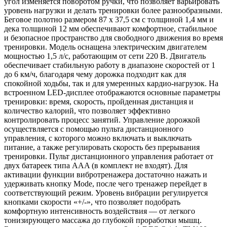
угол изменяется поворотом ручки, что позволяет варьировать
уровень нагрузки и делать тренировки более разнообразными.
Беговое полотно размером 87 х 37,5 см с толщиной 1,4 мм и
дека толщиной 12 мм обеспечивают комфортное, стабильное
и безопасное пространство для свободного движения во время
тренировки. Модель оснащена электрическим двигателем
мощностью 1,5 л/с, работающим от сети 220 В. Двигатель
обеспечивает стабильную работу в диапазоне скоростей от 1
до 6 км/ч, благодаря чему дорожка подходит как для
спокойной ходьбы, так и для умеренных кардио-нагрузок. На
встроенном LED-дисплее отображаются основные параметры
тренировки: время, скорость, пройденная дистанция и
количество калорий, что позволяет эффективно
контролировать процесс занятий. Управление дорожкой
осуществляется с помощью пульта дистанционного
управления, с которого можно включать и выключать
питание, а также регулировать скорость без прерывания
тренировки. Пульт дистанционного управления работает от
двух батареек типа AAA (в комплект не входят). Для
активации функции вибротренажера достаточно нажать и
удерживать кнопку Mode, после чего тренажер перейдет в
соответствующий режим. Уровень вибрации регулируется
кнопками скорости «+/-», что позволяет подобрать
комфортную интенсивность воздействия — от легкого
тонизирующего массажа до глубокой проработки мышц.