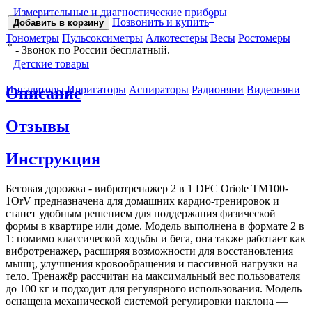
Измерительные и диагностические приборы
*
Позвонить и купить
Добавить в корзину
Тонометры
Пульсоксиметры
Алкотестеры
Весы
Ростомеры
*
- Звонок по России бесплатный.
Детские товары
Ингаляторы
Ирригаторы
Аспираторы
Радионяни
Видеоняни
Описание
Отзывы
Инструкция
Беговая дорожка - вибротренажер 2 в 1 DFC Oriole TM100-
1OrV предназначена для домашних кардио-тренировок и
станет удобным решением для поддержания физической
формы в квартире или доме. Модель выполнена в формате 2 в
1: помимо классической ходьбы и бега, она также работает как
вибротренажер, расширяя возможности для восстановления
мышц, улучшения кровообращения и пассивной нагрузки на
тело. Тренажёр рассчитан на максимальный вес пользователя
до 100 кг и подходит для регулярного использования. Модель
оснащена механической системой регулировки наклона —