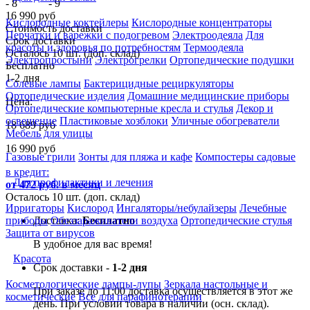
16 990 руб
Кислородные коктейлеры
Кислородные концентраторы
Стоимость доставки
Перчатки и варежки с подогревом
Электроодеяла
Для
Срок доставки
красоты и здоровья по потребностям
Термоодеяла
Осталось 10 шт. (доп. склад)
Электропростыни
Электрогрелки
Ортопедические подушки
Бесплатно
1-2 дня
Солевые лампы
Бактерицидные рециркуляторы
Ортопедические изделия
Домашние медицинские приборы
Цена:
Ортопедические компьютерные кресла и стулья
Декор и
освещение
Пластиковые хозблоки
Уличные обогреватели
18 689
руб
Мебель для улицы
16 990
руб
Газовые грили
Зонты для пляжа и кафе
Компостеры садовые
в кредит:
Для профилактики и лечения
от 472 руб. в месяц
Осталось 10 шт. (доп. склад)
Ирригаторы
Кислород
Ингаляторы/небулайзеры
Лечебные
Доставка:
Бесплатно
приборы
Обеззараживатели воздуха
Ортопедические стулья
Защита от вирусов
В удобное для вас время!
Красота
Срок доставки -
1-2 дня
Косметологические лампы-лупы
Зеркала настольные и
При заказе до 11:00 доставка осуществляется в этот же
косметические
Все для парафинотерапии
день. При условии товара в наличии (осн. склад).