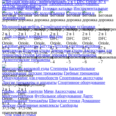
Прикроватные мониторы
Лабораторное оборудование
Шприцевые дозаторы
Тележки каталки
Инструментальные
столы
Медицинские холодильники
Стерилизация и
дезинфекция
Медицинская мебель
Стоматологические установки
Для спорта и коррекции фигуры
Силовые тренажеры
Батуты
Детские уличные игровые
комплексы
Игровые столы
Теннисные столы
Аксессуары для
теннисных столов
Беговые дорожки
Велотренажеры
Эллиптические тренажеры
Имитаторы верховой езды
Степперы
Баскетбольное
оборудование
Детские тренажеры
Гребные тренажеры
Оборудование для единоборств
Спортивные аксессуары
Другие тренажеры и аппараты
Спортивное оборудование
Грифы, диски, гантели
Мячи
Аксессуары для
миостимуляторов
Футбольное оборудование
Дартс
Горнолыжные тренажёры
Шведские стенки
Домашние
детские спортивные комплексы
Сапборды
Для дома и семьи