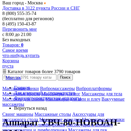
Ваш город -
Москва
Доставка в 3122 пункта России и СНГ
8 (800) 555-35-74
(бесплатно для регионов)
8 (495) 150-43-87
Перезвонить мне
с 8:00 до 21:00
Без выходных
Товаров:
0
Самое время
что-нибудь купить
Корзина
пуста
☰
Каталог товаров
более 3790 товаров
Массаж
Поиск
Главная
Массажные банки
Вибромассажеры
Виброплатформы
Для компаний и специалистов
Массажные кресла
Массажеры для ног
Массажеры для тела
Физиотерапевтические аппараты
Массажер для спины
Массажеры для шеи и плеч
Вакуумные
массажеры
Вернуться назад
Свинг машины
Массажные столы
Аксессуары для
массажного стола
Массажные накидки
Массажные подушки
Аппарат УВЧ-80-НОВОАН-
Прессотерапия и лимфодренаж
Аксессуары к аппарату
прессотерапии и лимфодренажа
Массажеры для рук