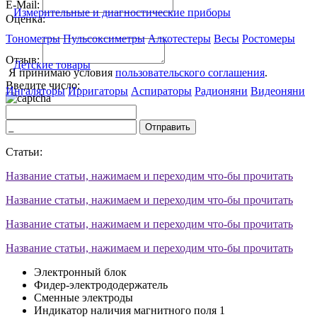
E-Mail:
Измерительные и диагностические приборы
Оценка:
Тонометры
Пульсоксиметры
Алкотестеры
Весы
Ростомеры
Отзыв:
Детские товары
Я принимаю условия
пользовательского соглашения
.
Введите число:
Ингаляторы
Ирригаторы
Аспираторы
Радионяни
Видеоняни
Отправить
Статьи:
Название статьи, нажимаем и переходим что-бы прочитать
Название статьи, нажимаем и переходим что-бы прочитать
Название статьи, нажимаем и переходим что-бы прочитать
Название статьи, нажимаем и переходим что-бы прочитать
Электронный блок
Фидер-электрододержатель
Сменные электроды
Индикатор наличия магнитного поля 1