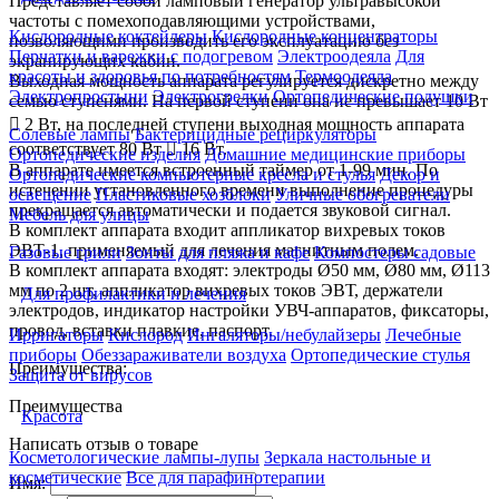
Представляет собой ламповый генератор ультравысокой
частоты с помехоподавляющими устройствами,
Кислородные коктейлеры
Кислородные концентраторы
позволяющими производить его эксплуатацию без
Перчатки и варежки с подогревом
Электроодеяла
Для
экранирующих кабин.
красоты и здоровья по потребностям
Термоодеяла
Выходная мощность аппарата регулируется дискретно между
Электропростыни
Электрогрелки
Ортопедические подушки
семью ступенями. На первой ступени она не превышает 10 Вт
 2 Вт, на последней ступени выходная мощность аппарата
Солевые лампы
Бактерицидные рециркуляторы
соответствует 80 Вт  16 Вт.
Ортопедические изделия
Домашние медицинские приборы
В аппарате имеется встроенный таймер от 1-99 мин. По
Ортопедические компьютерные кресла и стулья
Декор и
истечении установленного времени выполнение процедуры
освещение
Пластиковые хозблоки
Уличные обогреватели
прекращается автоматически и подается звуковой сигнал.
Мебель для улицы
В комплект аппарата входит аппликатор вихревых токов
ЭВТ-1, применяемый для лечения магнитным полем.
Газовые грили
Зонты для пляжа и кафе
Компостеры садовые
В комплект аппарата входят: электроды Ø50 мм, Ø80 мм, Ø113
мм по 2 шт, аппликатор вихревых токов ЭВТ, держатели
Для профилактики и лечения
электродов, индикатор настройки УВЧ-аппаратов, фиксаторы,
провод, вставки плавкие, паспорт.
Ирригаторы
Кислород
Ингаляторы/небулайзеры
Лечебные
приборы
Обеззараживатели воздуха
Ортопедические стулья
Преимущества:
Защита от вирусов
Преимущества
Красота
Написать отзыв о товаре
Косметологические лампы-лупы
Зеркала настольные и
косметические
Все для парафинотерапии
Имя: