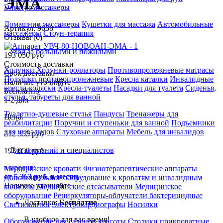
ЭМА
Электромассажеры
Домашние массажеры
Кушетки для массажа
Автомобильные
Артикул: 9658
массажеры
Стоун-терапия
Отзывы (0)
Уход за больными и пожилыми
193 050 руб
Стоимость доставки
Ходунки
Ходунки-роллаторы
Противопролежневые матрасы
Срок доставки
Подушки противопролежневые
Кресла каталки
Инвалидные
Наличие уточняйте
кресла-коляски
Кресла-туалеты
Насадки для туалета
Сиденья,
Бесплатно
стулья, табуреты для ванной
1-2 дня
Туалетно-душевые стулья
Пандусы
Тренажеры для
Цена:
реабилитации
Поручни и ступеньки для ванной
Подъемники
для инвалидов
Слуховые аппараты
Мебель для инвалидов
212 355
руб
Для компаний и специалистов
193 050
руб
в кредит:
Медицинские кровати
Физиотерапевтические аппараты
от 5 363 руб. в месяц
Дополнительное оборудование к кроватям и инвалидным
Наличие уточняйте
коляскам
Медицинские отсасыватели
Медицинское
оборудование
Рециркуляторы-облучатели бактерицидные
Доставка:
Бесплатно
Светильники
Электрокардиографы
Носилки
В удобное для вас время!
Оборудование для салонов красоты
Столики прикроватные