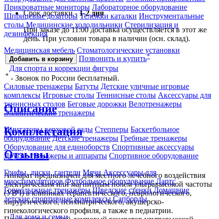
Прикроватные мониторы
Лабораторное оборудование
Срок доставки -
1-2 дня
Шприцевые дозаторы
Тележки каталки
Инструментальные
столы
Медицинские холодильники
Стерилизация и
При заказе до 11:00 доставка осуществляется в этот же
дезинфекция
день. При условии товара в наличии (осн. склад).
Медицинская мебель
Стоматологические установки
*
Позвонить и купить
Добавить в корзину
Для спорта и коррекции фигуры
*
- Звонок по России бесплатный.
Силовые тренажеры
Батуты
Детские уличные игровые
комплексы
Игровые столы
Теннисные столы
Аксессуары для
теннисных столов
Беговые дорожки
Велотренажеры
Описание
Эллиптические тренажеры
Комплектация
Имитаторы верховой езды
Степперы
Баскетбольное
оборудование
Детские тренажеры
Гребные тренажеры
Оборудование для единоборств
Спортивные аксессуары
Отзывы
Другие тренажеры и аппараты
Спортивное оборудование
Грифы, диски, гантели
Мячи
Аксессуары для
Аппарат предназначен для местного лечебного воздействия
миостимуляторов
Футбольное оборудование
Дартс
электрическим или магнитным полем ультравысокой частоты
Горнолыжные тренажёры
Шведские стенки
Домашние
(УВЧ) в клиниках терапевтического, неврологического,
детские спортивные комплексы
Сапборды
хирургического, психиатрического, акушерско-
гинекологического профиля, а также в педиатрии.
Для дома и семьи