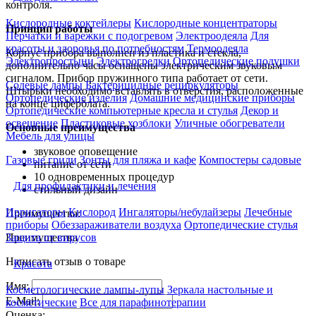
контроля.
Кислородные коктейлеры
Кислородные концентраторы
Принцип работы
Перчатки и варежки с подогревом
Электроодеяла
Для
красоты и здоровья по потребностям
Термоодеяла
Корпус прибора выполнен из пластика и стекла,
Электропростыни
Электрогрелки
Ортопедические подушки
дополнительно часы оснащены электрическим звуковым
сигналом. Прибор пружинного типа работает от сети.
Солевые лампы
Бактерицидные рециркуляторы
Штырьки необходимо вставлять в отверстия, расположенные
Ортопедические изделия
Домашние медицинские приборы
на конце циферблата.
Ортопедические компьютерные кресла и стулья
Декор и
освещение
Пластиковые хозблоки
Уличные обогреватели
Основные преимущества
Мебель для улицы
звуковое оповещение
Газовые грили
Зонты для пляжа и кафе
Компостеры садовые
питание от сети
10 одновременных процедур
Для профилактики и лечения
стильный дизайн
Ирригаторы
Кислород
Ингаляторы/небулайзеры
Лечебные
Преимущества:
приборы
Обеззараживатели воздуха
Ортопедические стулья
Преимущества
Защита от вирусов
Написать отзыв о товаре
Красота
Имя:
Косметологические лампы-лупы
Зеркала настольные и
E-Mail:
косметические
Все для парафинотерапии
Оценка: