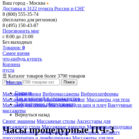
Ваш город -
Москва
Доставка в 3122 пункта России и СНГ
8 (800) 555-35-74
(бесплатно для регионов)
8 (495) 150-43-87
Перезвонить мне
с 8:00 до 21:00
Без выходных
Товаров:
0
Самое время
что-нибудь купить
Корзина
пуста
☰
Каталог товаров
более 3790 товаров
Массаж
Поиск
Главная
Массажные банки
Вибромассажеры
Виброплатформы
Для компаний и специалистов
Массажные кресла
Массажеры для ног
Массажеры для тела
Лабораторное оборудование
Массажер для спины
Массажеры для шеи и плеч
Вакуумные
массажеры
Вернуться назад
Свинг машины
Массажные столы
Аксессуары для
массажного стола
Массажные накидки
Массажные подушки
Часы процедурные ПЧ-3
Прессотерапия и лимфодренаж
Аксессуары к аппарату
прессотерапии и лимфодренажа
Массажеры для рук