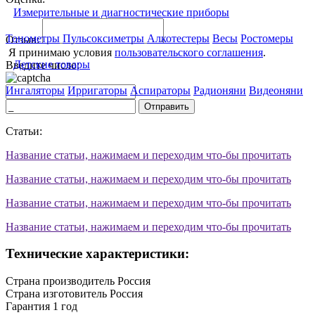
Измерительные и диагностические приборы
Тонометры
Пульсоксиметры
Алкотестеры
Весы
Ростомеры
Отзыв:
Я принимаю условия
пользовательского соглашения
.
Детские товары
Введите число:
Ингаляторы
Ирригаторы
Аспираторы
Радионяни
Видеоняни
Отправить
Статьи:
Название статьи, нажимаем и переходим что-бы прочитать
Название статьи, нажимаем и переходим что-бы прочитать
Название статьи, нажимаем и переходим что-бы прочитать
Название статьи, нажимаем и переходим что-бы прочитать
Технические характеристики:
Страна производитель
Россия
Страна изготовитель
Россия
Гарантия
1 год