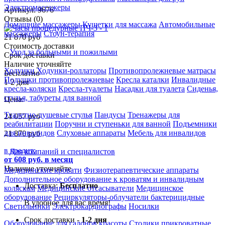
Электромассажеры
Артикул: 9676
Отзывы (0)
Домашние массажеры
Кушетки для массажа
Автомобильные
массажеры
Стоун-терапия
21 870 руб
Стоимость доставки
Уход за больными и пожилыми
Срок доставки
Наличие уточняйте
Ходунки
Ходунки-роллаторы
Противопролежневые матрасы
Бесплатно
Подушки противопролежневые
Кресла каталки
Инвалидные
1-2 дня
кресла-коляски
Кресла-туалеты
Насадки для туалета
Сиденья,
стулья, табуреты для ванной
Цена:
Туалетно-душевые стулья
Пандусы
Тренажеры для
24 057
руб
реабилитации
Поручни и ступеньки для ванной
Подъемники
для инвалидов
Слуховые аппараты
Мебель для инвалидов
21 870
руб
в кредит:
Для компаний и специалистов
от 608 руб. в месяц
Наличие уточняйте
Медицинские кровати
Физиотерапевтические аппараты
Дополнительное оборудование к кроватям и инвалидным
Доставка:
Бесплатно
коляскам
Медицинские отсасыватели
Медицинское
оборудование
Рециркуляторы-облучатели бактерицидные
В удобное для вас время!
Светильники
Электрокардиографы
Носилки
Срок доставки -
1-2 дня
Оборудование для салонов красоты
Столики прикроватные