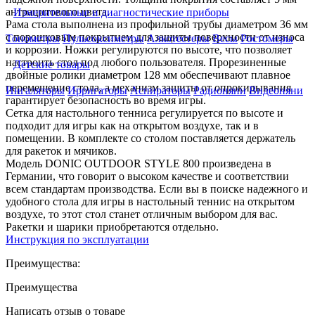
антрацитового цвета.
Измерительные и диагностические приборы
Рама стола выполнена из профильной трубы диаметром 36 мм
с порошковым покрытием для защиты поверхности от износа
Тонометры
Пульсоксиметры
Алкотестеры
Весы
Ростомеры
и коррозии. Ножки регулируются по высоте, что позволяет
настроить стол под любого пользователя. Прорезиненные
Детские товары
двойные ролики диаметром 128 мм обеспечивают плавное
перемещение стола, а механизм защиты от опрокидывания
Ингаляторы
Ирригаторы
Аспираторы
Радионяни
Видеоняни
гарантирует безопасность во время игры.
Сетка для настольного тенниса регулируется по высоте и
подходит для игры как на открытом воздухе, так и в
помещении. В комплекте со столом поставляется держатель
для ракеток и мячиков.
Модель DONIC OUTDOOR STYLE 800 произведена в
Германии, что говорит о высоком качестве и соответствии
всем стандартам производства. Если вы в поиске надежного и
удобного стола для игры в настольный теннис на открытом
воздухе, то этот стол станет отличным выбором для вас.
Ракетки и шарики приобретаются отдельно.
Инструкция по эксплуатации
Преимущества:
Преимущества
Написать отзыв о товаре