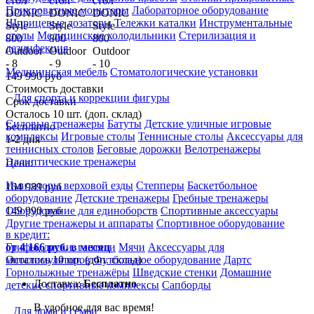
Прикроватные мониторы
Лабораторное оборудование
Шприцевые дозаторы
Тележки каталки
Инструментальные
столы
Медицинские холодильники
Стерилизация и
дезинфекция
Медицинская мебель
Стоматологические установки
149 990 руб
Стоимость доставки
Для спорта и коррекции фигуры
Срок доставки
Осталось 10 шт. (доп. склад)
Силовые тренажеры
Батуты
Детские уличные игровые
Бесплатно
комплексы
Игровые столы
Теннисные столы
Аксессуары для
1-2 дня
теннисных столов
Беговые дорожки
Велотренажеры
Эллиптические тренажеры
Цена:
Имитаторы верховой езды
Степперы
Баскетбольное
164 989
руб
оборудование
Детские тренажеры
Гребные тренажеры
149 990
руб
Оборудование для единоборств
Спортивные аксессуары
Другие тренажеры и аппараты
Спортивное оборудование
в кредит:
от 4 166 руб. в месяц
Грифы, диски, гантели
Мячи
Аксессуары для
Осталось 10 шт. (доп. склад)
миостимуляторов
Футбольное оборудование
Дартс
Горнолыжные тренажёры
Шведские стенки
Домашние
Доставка:
Бесплатно
детские спортивные комплексы
Сапборды
В удобное для вас время!
Для дома и семьи