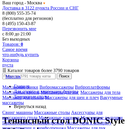
Ваш город -
Москва
Доставка в 3122 пункта России и СНГ
8 (800) 555-35-74
(бесплатно для регионов)
8 (495) 150-43-87
Перезвонить мне
с 8:00 до 21:00
Без выходных
Товаров:
0
Самое время
что-нибудь купить
Корзина
пуста
☰
Каталог товаров
более 3790 товаров
Массаж
Поиск
Главная
Массажные банки
Вибромассажеры
Виброплатформы
Для спорта и коррекции фигуры
Массажные кресла
Массажеры для ног
Массажеры для тела
Теннисные столы
Массажер для спины
Массажеры для шеи и плеч
Вакуумные
массажеры
Вернуться назад
Свинг машины
Массажные столы
Аксессуары для
массажного стола
Массажные накидки
Массажные подушки
Теннисный стол DONIC Style
Прессотерапия и лимфодренаж
Аксессуары к аппарату
прессотерапии и лимфодренажа
Массажеры для рук