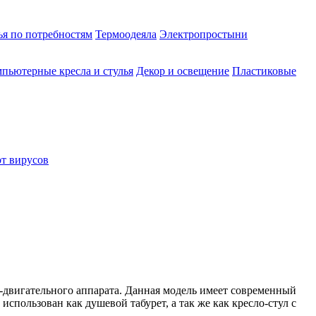
ья по потребностям
Термоодеяла
Электропростыни
пьютерные кресла и стулья
Декор и освещение
Пластиковые
от вирусов
-двигательного аппарата. Данная модель имеет современный
спользован как душевой табурет, а так же как кресло-стул с