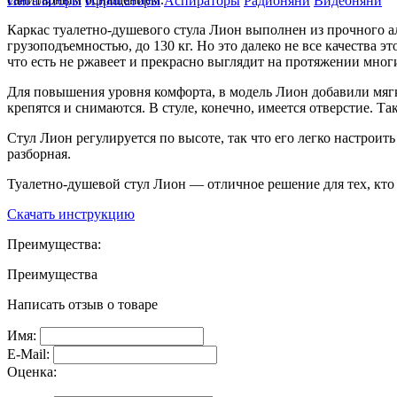
Ингаляторы
Ирригаторы
Аспираторы
Радионяни
Видеоняни
Каркас туалетно-душевого стула Лион выполнен из прочного а
грузоподъемностью, до 130 кг. Но это далеко не все качества э
что есть не ржавеет и прекрасно выглядит на протяжении многи
Для повышения уровня комфорта, в модель Лион добавили мягку
крепятся и снимаются. В стуле, конечно, имеется отверстие. Та
Стул Лион регулируется по высоте, так что его легко настроит
разборная.
Туалетно-душевой стул Лион — отличное решение для тех, кто г
Скачать инструкцию
Преимущества:
Преимущества
Написать отзыв о товаре
Имя:
E-Mail:
Оценка: