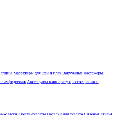
 спины
Массажеры для шеи и плеч
Вакуумные массажеры
и лимфодренаж
Аксессуары к аппарату прессотерапии и
а-коляски
Кресла-туалеты
Насадки для туалета
Сиденья, стулья,