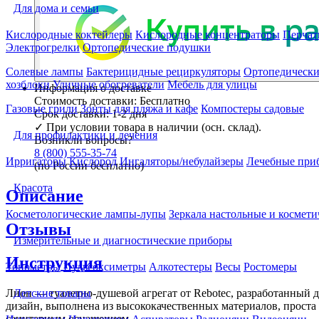
Для дома и семьи
Кислородные коктейлеры
Кислородные концентраторы
Перчат
Электрогрелки
Ортопедические подушки
Солевые лампы
Бактерицидные рециркуляторы
Ортопедически
хозблоки
Уличные обогреватели
Мебель для улицы
Информация о доставке
Стоимость доставки:
Бесплатно
Газовые грили
Зонты для пляжа и кафе
Компостеры садовые
Срок доставки:
1-2 дня
✓
При условии товара в наличии (осн. склад).
Для профилактики и лечения
Возникли вопросы?
8 (800) 555-35-74
Ирригаторы
Кислород
Ингаляторы/небулайзеры
Лечебные при
(по России бесплатно)
Красота
Описание
Косметологические лампы-лупы
Зеркала настольные и космети
Отзывы
Измерительные и диагностические приборы
Инструкция
Тонометры
Пульсоксиметры
Алкотестеры
Весы
Ростомеры
Лион — туалетно-душевой агрегат от Rebotec, разработанный 
Детские товары
дизайн, выполнена из высококачественных материалов, проста 
санитарным оснащением.