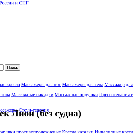
 России и СНГ
Поиск
ые кресла
Массажеры для ног
Массажеры для тела
Массажер для
стола
Массажные накидки
Массажные подушки
Прессотерапия 
ассажеры
Стоун-терапия
ек Лион (без судна)
одушки противопролежневые
Кресла каталки
Инвалидные кресл