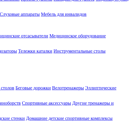
Слуховые аппараты
Мебель для инвалидов
ицинские отсасыватели
Медицинское оборудование
озаторы
Тележки каталки
Инструментальные столы
 столов
Беговые дорожки
Велотренажеры
Эллиптические
диноборств
Спортивные аксессуары
Другие тренажеры и
ские стенки
Домашние детские спортивные комплексы