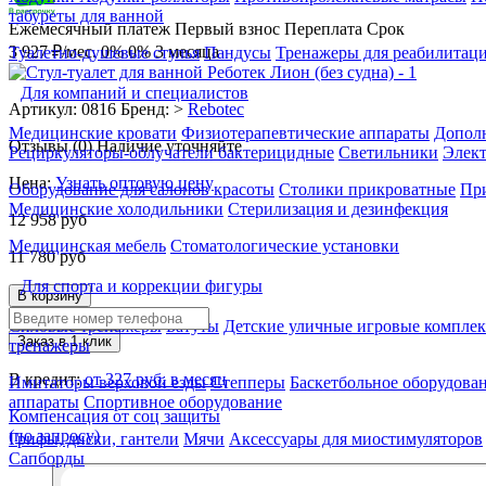
табуреты для ванной
Ежемесячный платеж
Первый взнос
Переплата
Срок
3 927 ₽/мес.
0%
0%
3 месяца
Туалетно-душевые стулья
Пандусы
Тренажеры для реабилитац
Для компаний и специалистов
Артикул: 0816
Бренд: >
Rebotec
Медицинские кровати
Физиотерапевтические аппараты
Дополн
Отзывы (0)
Наличие уточняйте
Рециркуляторы-облучатели бактерицидные
Светильники
Элек
Цена:
Узнать оптовую цену
Оборудование для салонов красоты
Столики прикроватные
Пр
Медицинские холодильники
Стерилизация и дезинфекция
12 958
руб
Медицинская мебель
Стоматологические установки
11 780
руб
Для спорта и коррекции фигуры
В корзину
Силовые тренажеры
Батуты
Детские уличные игровые компле
Заказ в 1 клик
тренажеры
В кредит:
от 327 руб. в месяц
Имитаторы верховой езды
Степперы
Баскетбольное оборудова
аппараты
Спортивное оборудование
Компенсация от соц защиты
(по запросу)
Грифы, диски, гантели
Мячи
Аксессуары для миостимуляторов
Сапборды