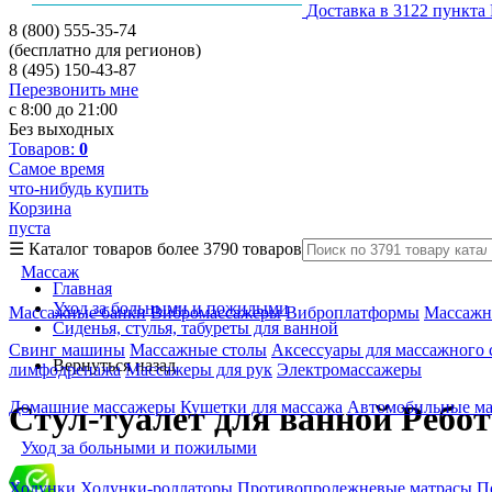
Доставка в 3122 пункта
8 (800) 555-35-74
(бесплатно для регионов)
8 (495) 150-43-87
Перезвонить мне
с 8:00 до 21:00
Без выходных
Товаров:
0
Самое время
что-нибудь купить
Корзина
пуста
☰
Каталог товаров
более 3790 товаров
Массаж
Главная
Уход за больными и пожилыми
Массажные банки
Вибромассажеры
Виброплатформы
Массажн
Сиденья, стулья, табуреты для ванной
Свинг машины
Массажные столы
Аксессуары для массажного 
Вернуться назад
лимфодренажа
Массажеры для рук
Электромассажеры
Домашние массажеры
Кушетки для массажа
Автомобильные м
Стул-туалет для ванной Ребот
Уход за больными и пожилыми
Ходунки
Ходунки-роллаторы
Противопролежневые матрасы
П