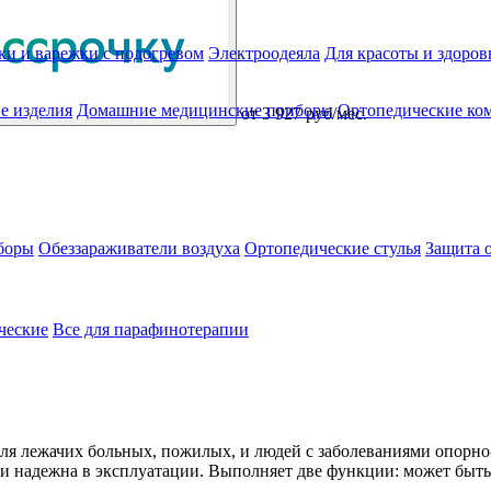
ки и варежки с подогревом
Электроодеяла
Для красоты и здоров
е изделия
Домашние медицинские приборы
Ортопедические ком
от
3 927 руб/мес.
боры
Обеззараживатели воздуха
Ортопедические стулья
Защита 
ческие
Все для парафинотерапии
для лежачих больных, пожилых, и людей с заболеваниями опорно
и надежна в эксплуатации. Выполняет две функции: может быть и