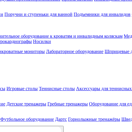
ии
Поручни и ступеньки для ванной
Подъемники для инвалидов
ительное оборудование к кроватям и инвалидным коляскам
Мед
трокардиографы
Носилки
икроватные мониторы
Лабораторное оборудование
Шприцевые д
ксы
Игровые столы
Теннисные столы
Аксессуары для теннисных
ние
Детские тренажеры
Гребные тренажеры
Оборудование для е
Футбольное оборудование
Дартс
Горнолыжные тренажёры
Швед