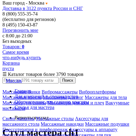
Ваш город -
Москва
Доставка в 3122 пункта России и СНГ
8 (800) 555-35-74
(бесплатно для регионов)
8 (495) 150-43-87
Перезвонить мне
с 8:00 до 21:00
Без выходных
Товаров:
0
Самое время
что-нибудь купить
Корзина
пуста
☰
Каталог товаров
более 3790 товаров
Массаж
Поиск
Главная
Массажные банки
Вибромассажеры
Виброплатформы
Для компаний и специалистов
Массажные кресла
Массажеры для ног
Массажеры для тела
Оборудование для салонов красоты
Массажер для спины
Массажеры для шеи и плеч
Вакуумные
Стулья для мастера
массажеры
Вернуться назад
Свинг машины
Массажные столы
Аксессуары для
массажного стола
Массажные накидки
Массажные подушки
Прессотерапия и лимфодренаж
Аксессуары к аппарату
Стул мастера ch1
прессотерапии и лимфодренажа
Массажеры для рук