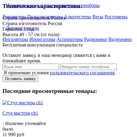
Измерительные и диагностические приборы
Технические характеристики:
Тонометры
Пульсоксиметры
Алкотестеры
Весы
Ростомеры
Страна производитель
Россия
Страна изготовитель
Россия
Детские товары
Гарантия
1 год
Высота
49 - 57 см (от пола)
Ингаляторы
Ирригаторы
Аспираторы
Радионяни
Видеоняни
Бесплатная консультация специалиста
Оставьте заявку, и наш менеджер свяжется с вами в
ближайшее время.
Я принимаю условия
пользовательского соглашения
.
Оставить заявку
Последние просмотренные товары:
Стул мастера ch1
- Наличие уточняйте
было
11 990 руб