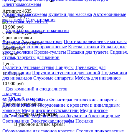
Электромассажеры
Артикул: 4635
Домашние массажеры
Кушетки для массажа
Автомобильные
Отзывы (0)
массажеры
Стоун-терапия
10 900 руб
Уход за больными и пожилыми
Стоимость доставки
Срок доставки
Ходунки
Ходунки-роллаторы
Противопролежневые матрасы
Наличие уточняйте
Подушки противопролежневые
Кресла каталки
Инвалидные
Бесплатно
кресла-коляски
Кресла-туалеты
Насадки для туалета
Сиденья,
1-2 дня
стулья, табуреты для ванной
Цена:
Туалетно-душевые стулья
Пандусы
Тренажеры для
реабилитации
Поручни и ступеньки для ванной
Подъемники
11 990
руб
для инвалидов
Слуховые аппараты
Мебель для инвалидов
10 900
руб
Для компаний и специалистов
в кредит:
от 303 руб. в месяц
Медицинские кровати
Физиотерапевтические аппараты
Наличие уточняйте
Дополнительное оборудование к кроватям и инвалидным
коляскам
Медицинские отсасыватели
Медицинское
Доставка:
Бесплатно
оборудование
Рециркуляторы-облучатели бактерицидные
Светильники
Электрокардиографы
Носилки
В удобное для вас время!
Оборудование для салонов красоты
Столики прикроватные