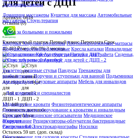
для детей с ДЦП
Электромассажеры
Домашние массажеры
Кушетки для массажа
Автомобильные
Артикул: 0818
массажеры
Стоун-терапия
Отзывы (0)
Уход за больными и пожилыми
Ежемесячный платеж
Первый взнос
Переплата
Срок
Ходунки
Ходунки-роллаторы
Противопролежневые матрасы
40 483 ₽/мес.
0%
0%
3 месяца
Подушки противопролежневые
Кресла каталки
Инвалидные
кресла-коляски
Кресла-туалеты
Насадки для туалета
Сиденья,
стулья, табуреты для ванной
Туалетно-душевые стулья
Пандусы
Тренажеры для
реабилитации
Поручни и ступеньки для ванной
Подъемники
для инвалидов
Слуховые аппараты
Мебель для инвалидов
Для компаний и специалистов
121 448 руб
Медицинские кровати
Физиотерапевтические аппараты
Стоимость доставки
Дополнительное оборудование к кроватям и инвалидным
Срок доставки
коляскам
Медицинские отсасыватели
Медицинское
В кредит
оборудование
Рециркуляторы-облучатели бактерицидные
Рассрочка 0-0-3
Светильники
Электрокардиографы
Носилки
Осталось 59 шт. (доп. склад)
Оборудование для салонов красоты
Столики прикроватные
Бесплатно