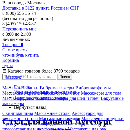
Ваш город -
Москва
Доставка в 3122 пункта России и СНГ
8 (800) 555-35-74
(бесплатно для регионов)
8 (495) 150-43-87
Перезвонить мне
с 8:00 до 21:00
Без выходных
Товаров:
0
Самое время
что-нибудь купить
Корзина
пуста
☰
Каталог товаров
более 3790 товаров
Массаж
Поиск
Главная
Массажные банки
Вибромассажеры
Виброплатформы
Уход за больными и пожилыми
Массажные кресла
Массажеры для ног
Массажеры для тела
Туалетно-душевые стулья
Массажер для спины
Массажеры для шеи и плеч
Вакуумные
массажеры
Вернуться назад
Свинг машины
Массажные столы
Аксессуары для
массажного стола
Массажные накидки
Массажные подушки
Стул для ванной Аугсбург
Прессотерапия и лимфодренаж
Аксессуары к аппарату
прессотерапии и лимфодренажа
Массажеры для рук