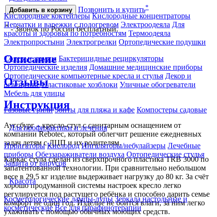
*
Позвонить и купить
Добавить в корзину
Кислородные коктейлеры
Кислородные концентраторы
Перчатки и варежки с подогревом
Электроодеяла
Для
*
- Звонок по России бесплатный.
красоты и здоровья по потребностям
Термоодеяла
Электропростыни
Электрогрелки
Ортопедические подушки
Описание
Солевые лампы
Бактерицидные рециркуляторы
Ортопедические изделия
Домашние медицинские приборы
Ортопедические компьютерные кресла и стулья
Декор и
Отзывы
освещение
Пластиковые хозблоки
Уличные обогреватели
Мебель для улицы
Инструкция
Газовые грили
Зонты для пляжа и кафе
Компостеры садовые
Аугсбург – кресло-стул с санитарным оснащением от
Для профилактики и лечения
компании Rebotec, который облегчит решение ежедневных
задач детям с ДЦП и их родителям.
Ирригаторы
Кислород
Ингаляторы/небулайзеры
Лечебные
приборы
Обеззараживатели воздуха
Ортопедические стулья
Каркас стула сделан из сверхпрочного пластика TRB 3000 по
Защита от вирусов
запатентованной технологии. При сравнительно небольшом
весе в 29,5 кг изделие выдерживает нагрузку до 80 кг. За счёт
Красота
хорошо продуманной системы настроек кресло легко
регулируется под растущего ребёнка и способно дарить семье
Косметологические лампы-лупы
Зеркала настольные и
комфорт не один год. Изделие не боится влаги, за ним легко
косметические
Все для парафинотерапии
ухаживать с помощью обычных моющих средств.