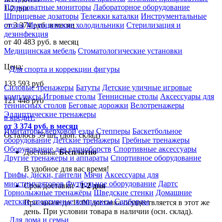
Прикроватные мониторы
Лабораторное оборудование
1-2 дня
Шприцевые дозаторы
Тележки каталки
Инструментальные
от 3 374 руб. в месяц
столы
Медицинские холодильники
Стерилизация и
дезинфекция
от 40 483 руб. в месяц
Медицинская мебель
Стоматологические установки
Цена:
Для спорта и коррекции фигуры
133 593
руб
Силовые тренажеры
Батуты
Детские уличные игровые
комплексы
Игровые столы
Теннисные столы
Аксессуары для
121 448
руб
теннисных столов
Беговые дорожки
Велотренажеры
Эллиптические тренажеры
в кредит:
от 3 374 руб. в месяц
Имитаторы верховой езды
Степперы
Баскетбольное
Осталось 59 шт. (доп. склад)
оборудование
Детские тренажеры
Гребные тренажеры
Оборудование для единоборств
Спортивные аксессуары
Доставка:
Бесплатно
Другие тренажеры и аппараты
Спортивное оборудование
В удобное для вас время!
Грифы, диски, гантели
Мячи
Аксессуары для
миостимуляторов
Футбольное оборудование
Дартс
Срок доставки -
1-2 дня
Горнолыжные тренажёры
Шведские стенки
Домашние
детские спортивные комплексы
Сапборды
При заказе до 11:00 доставка осуществляется в этот же
день. При условии товара в наличии (осн. склад).
Для дома и семьи