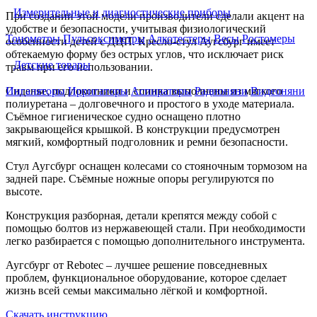
Измерительные и диагностические приборы
При создании этой модели производители сделали акцент на
удобстве и безопасности, учитывая физиологический
Тонометры
Пульсоксиметры
Алкотестеры
Весы
Ростомеры
особенности детей с ДЦП. Кресло-стул Аугсбург имеет
обтекаемую форму без острых углов, что исключает риск
Детские товары
травм при его использовании.
Сиденье, подлокотники и спинка выполнены из мягкого
Ингаляторы
Ирригаторы
Аспираторы
Радионяни
Видеоняни
полиуретана – долговечного и простого в уходе материала.
Съёмное гигиеническое судно оснащено плотно
закрывающейся крышкой. В конструкции предусмотрен
мягкий, комфортный подголовник и ремни безопасности.
Стул Аугсбург оснащен колесами со стояночным тормозом на
задней паре. Съёмные ножные опоры регулируются по
высоте.
Конструкция разборная, детали крепятся между собой с
помощью болтов из нержавеющей стали. При необходимости
легко разбирается с помощью дополнительного инструмента.
Аугсбург от Rebotec – лучшее решение повседневных
проблем, функциональное оборудование, которое сделает
жизнь всей семьи максимально лёгкой и комфортной.
Скачать инструкцию