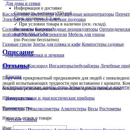
Для дома и семьи
Информация о доставке
Стоимость доставки:
350 руб
Кислородные коктейлеры
Кислородные концентраторы
Перчат
Срок доставки:
1-2 дня
Электрогрелки
Ортопедические подушки
✓
При условии товара в наличии (осн. склад).
Возникли вопросы?
Солевые лампы
Бактерицидные рециркуляторы
Ортопедически
8 (800) 555-35-74
хозблоки
Уличные обогреватели
Мебель для улицы
(по России бесплатно)
Газовые грили
Зонты для пляжа и кафе
Компостеры садовые
Описание
Для профилактики и лечения
Отзывы
Ирригаторы
Кислород
Ингаляторы/небулайзеры
Лечебные при
Красота
Поручень прикроватный предназначен для людей с инвалиднос
людей испытывающих трудности при вставании с кровати. Конс
Косметологические лампы-лупы
Зеркала настольные и космети
оснащены резиновыми наконечниками против скольжения.
Измерительные и диагностические приборы
Преимущества:
Преимущества
Тонометры
Пульсоксиметры
Алкотестеры
Весы
Ростомеры
Написать отзыв о товаре
Детские товары
Имя: