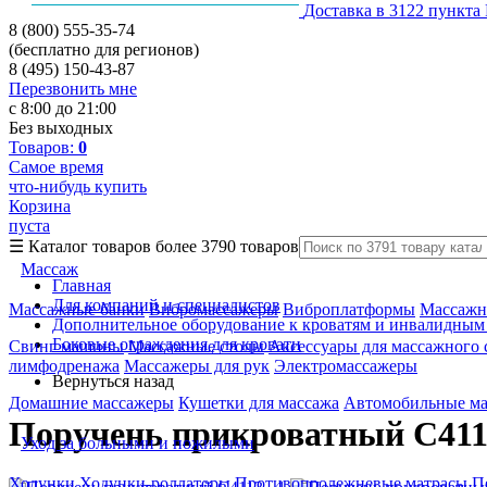
Доставка в 3122 пункта
8 (800) 555-35-74
(бесплатно для регионов)
8 (495) 150-43-87
Перезвонить мне
с 8:00 до 21:00
Без выходных
Товаров:
0
Самое время
что-нибудь купить
Корзина
пуста
☰
Каталог товаров
более 3790 товаров
Массаж
Главная
Для компаний и специалистов
Массажные банки
Вибромассажеры
Виброплатформы
Массажн
Дополнительное оборудование к кроватям и инвалидным
Боковые ограждения для кровати
Свинг машины
Массажные столы
Аксессуары для массажного 
лимфодренажа
Массажеры для рук
Электромассажеры
Вернуться назад
Домашние массажеры
Кушетки для массажа
Автомобильные м
Поручень прикроватный С41
Уход за больными и пожилыми
Ходунки
Ходунки-роллаторы
Противопролежневые матрасы
П