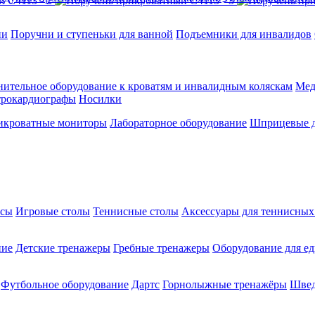
ии
Поручни и ступеньки для ванной
Подъемники для инвалидов
ительное оборудование к кроватям и инвалидным коляскам
Мед
трокардиографы
Носилки
икроватные мониторы
Лабораторное оборудование
Шприцевые д
ксы
Игровые столы
Теннисные столы
Аксессуары для теннисных
ние
Детские тренажеры
Гребные тренажеры
Оборудование для е
Футбольное оборудование
Дартс
Горнолыжные тренажёры
Швед