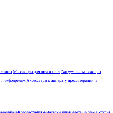
 спины
Массажеры для шеи и плеч
Вакуумные массажеры
и лимфодренаж
Аксессуары к аппарату прессотерапии и
а-коляски
Кресла-туалеты
Насадки для туалета
Сиденья, стулья,