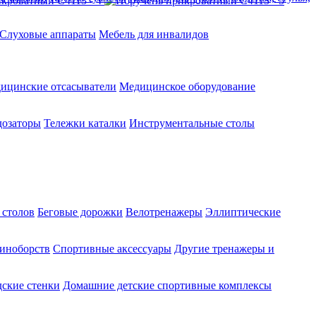
Слуховые аппараты
Мебель для инвалидов
ицинские отсасыватели
Медицинское оборудование
озаторы
Тележки каталки
Инструментальные столы
 столов
Беговые дорожки
Велотренажеры
Эллиптические
диноборств
Спортивные аксессуары
Другие тренажеры и
ские стенки
Домашние детские спортивные комплексы