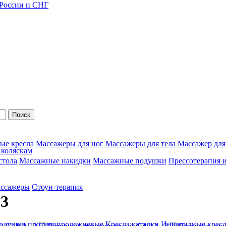
 России и СНГ
Поиск
ые кресла
Массажеры для ног
Массажеры для тела
Массажер для
 коляскам
стола
Массажные накидки
Массажные подушки
Прессотерапия 
ассажеры
Стоун-терапия
13
одушки противопролежневые
Кресла каталки
Инвалидные кресл