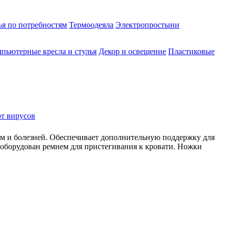
ья по потребностям
Термоодеяла
Электропростыни
пьютерные кресла и стулья
Декор и освещение
Пластиковые
от вирусов
м и болезней. Обеспечивает дополнительную поддержку для
 оборудован ремнем для пристегивания к кровати. Ножки