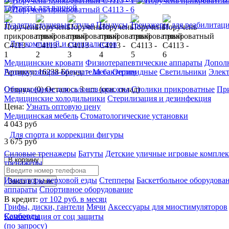
табуреты для ванной
Туалетно-душевые стулья
Пандусы
Тренажеры для реабилитац
Для компаний и специалистов
Медицинские кровати
Физиотерапевтические аппараты
Дополн
Артикул: 16238
Бренд: >
Мега Оптим
Рециркуляторы-облучатели бактерицидные
Светильники
Элек
Отзывы (0)
Осталось 3 шт. (осн. склад)
Оборудование для салонов красоты
Столики прикроватные
Пр
Медицинские холодильники
Стерилизация и дезинфекция
Цена:
Узнать оптовую цену
Медицинская мебель
Стоматологические установки
4 043
руб
Для спорта и коррекции фигуры
3 675
руб
Силовые тренажеры
Батуты
Детские уличные игровые компле
В корзину
тренажеры
Имитаторы верховой езды
Степперы
Баскетбольное оборудова
Заказ в 1 клик
аппараты
Спортивное оборудование
В кредит:
от 102 руб. в месяц
Грифы, диски, гантели
Мячи
Аксессуары для миостимуляторов
Сапборды
Компенсация от соц защиты
(по запросу)