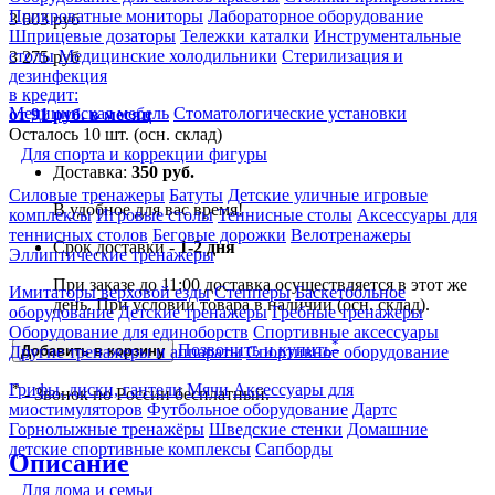
Прикроватные мониторы
Лабораторное оборудование
3 603
руб
Шприцевые дозаторы
Тележки каталки
Инструментальные
столы
Медицинские холодильники
Стерилизация и
3 275
руб
дезинфекция
в кредит:
Медицинская мебель
Стоматологические установки
от 91 руб. в месяц
Осталось 10 шт. (осн. склад)
Для спорта и коррекции фигуры
Доставка:
350 руб.
Силовые тренажеры
Батуты
Детские уличные игровые
В удобное для вас время!
комплексы
Игровые столы
Теннисные столы
Аксессуары для
теннисных столов
Беговые дорожки
Велотренажеры
Срок доставки -
1-2 дня
Эллиптические тренажеры
При заказе до 11:00 доставка осуществляется в этот же
Имитаторы верховой езды
Степперы
Баскетбольное
день. При условии товара в наличии (осн. склад).
оборудование
Детские тренажеры
Гребные тренажеры
Оборудование для единоборств
Спортивные аксессуары
*
Позвонить и купить
Другие тренажеры и аппараты
Спортивное оборудование
Добавить в корзину
Грифы, диски, гантели
Мячи
Аксессуары для
*
- Звонок по России бесплатный.
миостимуляторов
Футбольное оборудование
Дартс
Горнолыжные тренажёры
Шведские стенки
Домашние
детские спортивные комплексы
Сапборды
Описание
Для дома и семьи