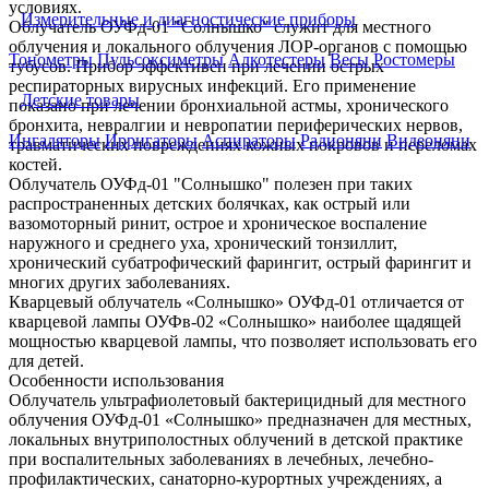
условиях.
Измерительные и диагностические приборы
Облучатель ОУФд-01 "Солнышко" служит для местного
облучения и локального облучения ЛОР-органов с помощью
Тонометры
Пульсоксиметры
Алкотестеры
Весы
Ростомеры
тубусов. Прибор эффективен при лечении острых
респираторных вирусных инфекций. Его применение
Детские товары
показано при лечении бронхиальной астмы, хронического
бронхита, невралгии и невропатии периферических нервов,
Ингаляторы
Ирригаторы
Аспираторы
Радионяни
Видеоняни
травматических повреждениях кожных покровов и переломах
костей.
Облучатель ОУФд-01 "Солнышко" полезен при таких
распространенных детских болячках, как острый или
вазомоторный ринит, острое и хроническое воспаление
наружного и среднего уха, хронический тонзиллит,
хронический субатрофический фарингит, острый фарингит и
многих других заболеваниях.
Кварцевый облучатель «Солнышко» ОУФд-01 отличается от
кварцевой лампы ОУФв-02 «Солнышко» наиболее щадящей
мощностью кварцевой лампы, что позволяет использовать его
для детей.
Особенности использования
Облучатель ультрафиолетовый бактерицидный для местного
облучения ОУФд-01 «Солнышко» предназначен для местных,
локальных внутриполостных облучений в детской практике
при воспалительных заболеваниях в лечебных, лечебно-
профилактических, санаторно-курортных учреждениях, а