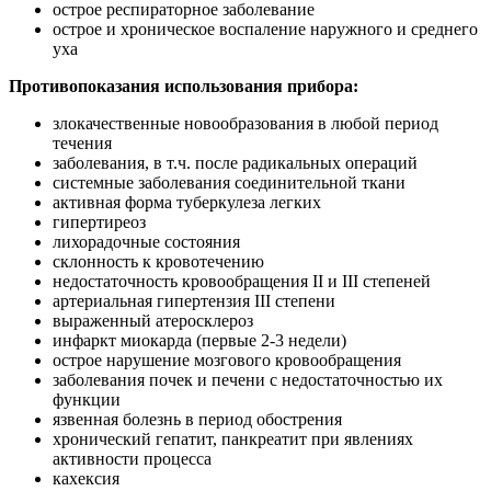
острое респираторное заболевание
острое и хроническое воспаление наружного и среднего
уха
Противопоказания использования прибора:
злокачественные новообразования в любой период
течения
заболевания, в т.ч. после радикальных операций
системные заболевания соединительной ткани
активная форма туберкулеза легких
гипертиреоз
лихорадочные состояния
склонность к кровотечению
недостаточность кровообращения II и III степеней
артериальная гипертензия III степени
выраженный атеросклероз
инфаркт миокарда (первые 2-3 недели)
острое нарушение мозгового кровообращения
заболевания почек и печени с недостаточностью их
функции
язвенная болезнь в период обострения
хронический гепатит, панкреатит при явлениях
активности процесса
кахексия