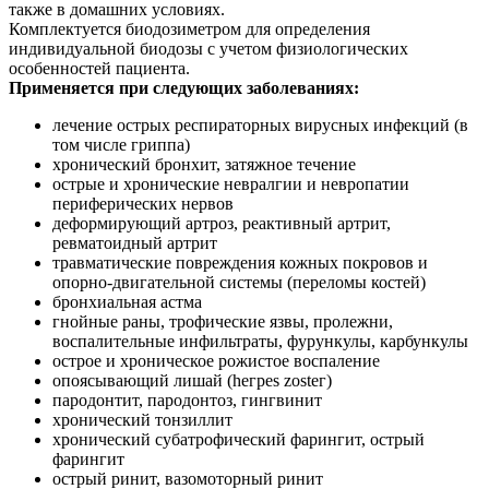
также в домашних условиях.
Комплектуется биодозиметром для определения
индивидуальной биодозы с учетом физиологических
особенностей пациента.
Применяется при следующих заболеваниях:
лечение острых респираторных вирусных инфекций (в
том числе гриппа)
хронический бронхит, затяжное течение
острые и хронические невралгии и невропатии
периферических нервов
деформирующий артроз, реактивный артрит,
ревматоидный артрит
травматические повреждения кожных покровов и
опорно-двигательной системы (переломы костей)
бронхиальная астма
гнойные раны, трофические язвы, пролежни,
воспалительные инфильтраты, фурункулы, карбункулы
острое и хроническое рожистое воспаление
опоясывающий лишай (hегреs zostег)
пародонтит, пародонтоз, гингвинит
хронический тонзиллит
хронический субатрофический фарингит, острый
фарингит
оcтрый ринит, вазомоторный ринит