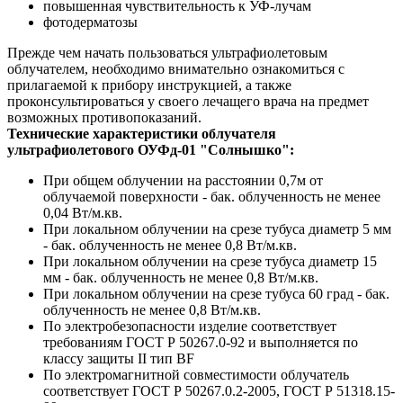
повышенная чувствительность к УФ-лучам
фотодерматозы
Прежде чем начать пользоваться ультрафиолетовым
облучателем, необходимо внимательно ознакомиться с
прилагаемой к прибору инструкцией, а также
проконсультироваться у своего лечащего врача на предмет
возможных противопоказаний.
Технические характеристики облучателя
ультрафиолетового ОУФд-01 "Солнышко":
При общем облучении на расстоянии 0,7м от
облучаемой поверхности - бак. облученность не менее
0,04 Вт/м.кв.
При локальном облучении на срезе тубуса диаметр 5 мм
- бак. облученность не менее 0,8 Вт/м.кв.
При локальном облучении на срезе тубуса диаметр 15
мм - бак. облученность не менее 0,8 Вт/м.кв.
При локальном облучении на срезе тубуса 60 град - бак.
облученность не менее 0,8 Вт/м.кв.
По электробезопасности изделие соответствует
требованиям ГОСТ Р 50267.0-92 и выполняется по
классу защиты II тип BF
По электромагнитной совместимости облучатель
соответствует ГОСТ Р 50267.0.2-2005, ГОСТ Р 51318.15-