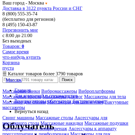
Ваш город -
Москва
Доставка в 3122 пункта России и СНГ
8 (800) 555-35-74
(бесплатно для регионов)
8 (495) 150-43-87
Перезвонить мне
с 8:00 до 21:00
Без выходных
Товаров:
0
Самое время
что-нибудь купить
Корзина
пуста
☰
Каталог товаров
более 3790 товаров
Массаж
Поиск
Главная
Массажные банки
Вибромассажеры
Виброплатформы
Для компаний и специалистов
Массажные кресла
Массажеры для ног
Массажеры для тела
Рециркуляторы-облучатели бактерицидные
Массажер для спины
Массажеры для шеи и плеч
Вакуумные
массажеры
Вернуться назад
Свинг машины
Массажные столы
Аксессуары для
массажного стола
Массажные накидки
Массажные подушки
Облучатель
Прессотерапия и лимфодренаж
Аксессуары к аппарату
прессотерапии и лимфодренажа
Массажеры для рук