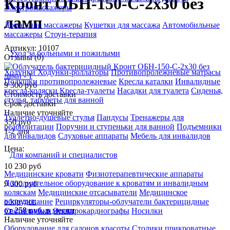
Кронт ОБН-150-С-2x30 без
Электромассажеры
ламп
Домашние массажеры
Кушетки для массажа
Автомобильные
массажеры
Стоун-терапия
Артикул: 10107
Уход за больными и пожилыми
Отзывы (0)
Ходунки
Ходунки-роллаторы
Противопролежневые матрасы
Подушки противопролежневые
Кресла каталки
Инвалидные
9 300 руб
кресла-коляски
Кресла-туалеты
Насадки для туалета
Сиденья,
Стоимость доставки
стулья, табуреты для ванной
Срок доставки
Наличие уточняйте
Туалетно-душевые стулья
Пандусы
Тренажеры для
350 руб
реабилитации
Поручни и ступеньки для ванной
Подъемники
1-2 дня
для инвалидов
Слуховые аппараты
Мебель для инвалидов
Цена:
Для компаний и специалистов
10 230
руб
Медицинские кровати
Физиотерапевтические аппараты
Дополнительное оборудование к кроватям и инвалидным
9 300
руб
коляскам
Медицинские отсасыватели
Медицинское
в кредит:
оборудование
Рециркуляторы-облучатели бактерицидные
от 258 руб. в месяц
Светильники
Электрокардиографы
Носилки
Наличие уточняйте
Оборудование для салонов красоты
Столики прикроватные