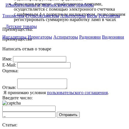
Фиксация времени, отработанного лампами,
Измерительные и диагностические приборы
осуществляется с помощью электронного счетчика
с цифровым 4-х разрядным индикатором, позволяющим
Тонометры
Пульсоксиметры
Алкотестеры
Весы
Ростомеры
регистрировать суммарную наработку ламп в часах
Детские товары
Преимущества:
Ингаляторы
Ирригаторы
Аспираторы
Радионяни
Видеоняни
Преимущества
Написать отзыв о товаре
Имя:
E-Mail:
Оценка:
Отзыв:
Я принимаю условия
пользовательского соглашения
.
Введите число:
Отправить
Статьи: