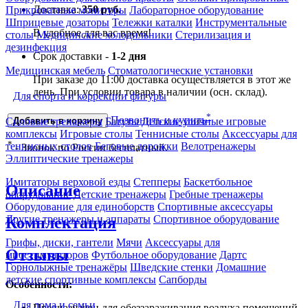
Доставка:
350 руб.
Прикроватные мониторы
Лабораторное оборудование
Шприцевые дозаторы
Тележки каталки
Инструментальные
В удобное для вас время!
столы
Медицинские холодильники
Стерилизация и
дезинфекция
Срок доставки -
1-2 дня
Медицинская мебель
Стоматологические установки
При заказе до 11:00 доставка осуществляется в этот же
день. При условии товара в наличии (осн. склад).
Для спорта и коррекции фигуры
*
Позвонить и купить
Силовые тренажеры
Батуты
Детские уличные игровые
Добавить в корзину
комплексы
Игровые столы
Теннисные столы
Аксессуары для
*
теннисных столов
Беговые дорожки
Велотренажеры
- Звонок по России бесплатный.
Эллиптические тренажеры
Имитаторы верховой езды
Степперы
Баскетбольное
Описание
оборудование
Детские тренажеры
Гребные тренажеры
Оборудование для единоборств
Спортивные аксессуары
Другие тренажеры и аппараты
Спортивное оборудование
Комплектация
Грифы, диски, гантели
Мячи
Аксессуары для
Отзывы
миостимуляторов
Футбольное оборудование
Дартс
Горнолыжные тренажёры
Шведские стенки
Домашние
детские спортивные комплексы
Сапборды
Особенности:
Для дома и семьи
Предназначен для обеззараживания воздуха помещений