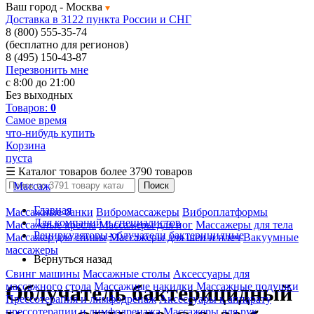
Ваш город -
Москва
Доставка в 3122 пункта России и СНГ
8 (800) 555-35-74
(бесплатно для регионов)
8 (495) 150-43-87
Перезвонить мне
с 8:00 до 21:00
Без выходных
Товаров:
0
Самое время
что-нибудь купить
Корзина
пуста
☰
Каталог товаров
более 3790 товаров
Массаж
Поиск
Главная
Массажные банки
Вибромассажеры
Виброплатформы
Для компаний и специалистов
Массажные кресла
Массажеры для ног
Массажеры для тела
Рециркуляторы-облучатели бактерицидные
Массажер для спины
Массажеры для шеи и плеч
Вакуумные
массажеры
Вернуться назад
Свинг машины
Массажные столы
Аксессуары для
массажного стола
Массажные накидки
Массажные подушки
Облучатель бактерицидный
Прессотерапия и лимфодренаж
Аксессуары к аппарату
прессотерапии и лимфодренажа
Массажеры для рук