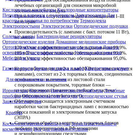
лечебных организаций для снижения микробной
Кислородные коктейлеры
Кислородные концентраторы
обсемененности воздуха
Перчатки и варежки с подогревом
Электроодеяла
Для
Применяется в отсутствии людей в помещениях I–III
красоты и здоровья по потребностям
Термоодеяла
категории
Электропростыни
Электрогрелки
Ортопедические подушки
Производительность (с лампами с бакт. потоком 11 Вт),
Солевые лампы
Бактерицидные рециркуляторы
не менее:
Ортопедические изделия
Домашние медицинские приборы
Ортопедические компьютерные кресла и стулья
Декор и
120 м3/час с эффективностью обеззараживания 99,9%.
освещение
Пластиковые хозблоки
Уличные обогреватели
185 м3/час с эффективностью обеззараживания 99,0%.
Мебель для улицы
280 м3/час с эффективностью обеззараживания 95,0%.
Газовые грили
Зонты для пляжа и кафе
Компостеры садовые
Корпус облучателя для 2-х ламп 30 Вт (не комплектуется
лампами), состоит из 2-х торцевых блоков, соединенных
основанием и выполнен из листовой стали
Для профилактики и лечения
с порошковым покрытием, торцевые блоки —
из ударопрочного химически стойкого пластика
Ирригаторы
Кислород
Ингаляторы/небулайзеры
Лечебные
(полипропилена) голубого цвета
приборы
Обеззараживатели воздуха
Ортопедические стулья
Облучатель оснащается электронным счетчиком
Защита от вирусов
наработки часов бактерицидных ламп с возможностью
сброса показаний и электронным блоком запуска
Красота
(ЭПРА)
Санитарная обработка корпуса и торцевых блоков
Косметологические лампы-лупы
Зеркала настольные и
любыми разрешенными в РФ моющими
косметические
Все для парафинотерапии
и дезинфицирующими средствами