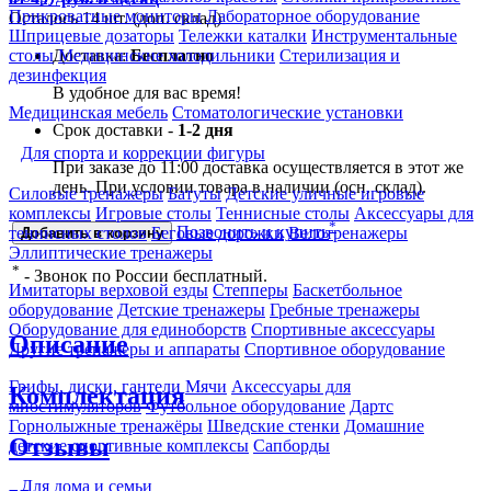
Прикроватные мониторы
Лабораторное оборудование
Осталось 14 шт. (доп. склад)
Шприцевые дозаторы
Тележки каталки
Инструментальные
Доставка:
Бесплатно
столы
Медицинские холодильники
Стерилизация и
дезинфекция
В удобное для вас время!
Медицинская мебель
Стоматологические установки
Срок доставки -
1-2 дня
Для спорта и коррекции фигуры
При заказе до 11:00 доставка осуществляется в этот же
день. При условии товара в наличии (осн. склад).
Силовые тренажеры
Батуты
Детские уличные игровые
комплексы
Игровые столы
Теннисные столы
Аксессуары для
*
Позвонить и купить
теннисных столов
Беговые дорожки
Велотренажеры
Добавить в корзину
Эллиптические тренажеры
*
- Звонок по России бесплатный.
Имитаторы верховой езды
Степперы
Баскетбольное
оборудование
Детские тренажеры
Гребные тренажеры
Оборудование для единоборств
Спортивные аксессуары
Описание
Другие тренажеры и аппараты
Спортивное оборудование
Грифы, диски, гантели
Мячи
Аксессуары для
Комплектация
миостимуляторов
Футбольное оборудование
Дартс
Горнолыжные тренажёры
Шведские стенки
Домашние
Отзывы
детские спортивные комплексы
Сапборды
Для дома и семьи