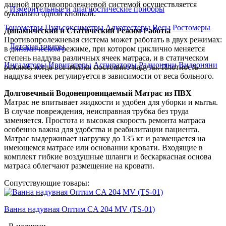
данной противопролежневой системой осуществляется
Измерительные и диагностические приборы
буквально одной кнопкой.
Тонометры
Пульсоксиметры
Алкотестеры
Весы
Ростомеры
Динамический и Статический Режим Работы
Противопролежневая система может работать в двух режимах:
Детские товары
в динамическом режиме, при котором циклично меняется
степень наддува различных ячеек матраса, и в статическом
Ингаляторы
Ирригаторы
Аспираторы
Радионяни
Видеоняни
режиме, когда все ячейки постоянно надуты. Плотность
наддува ячеек регулируется в зависимости от веса больного.
Долговечный Водонепроницаемый Матрас из ПВХ
Матрас не впитывает жидкости и удобен для уборки и мытья.
В случае повреждения, неисправная трубка без труда
заменяется. Простота и высокая скорость ремонта матраса
особенно важна для удобства и реабилитации пациента.
Матрас выдерживает нагрузку до 135 кг и размещается на
имеющемся матрасе или основании кровати. Входящие в
комплект гибкие воздушные шланги и бескаркасная основа
матраса облегчают размещение на кровати.
Сопутствующие товары:
Ванна надувная Оптим CA 204 MV (TS-01)