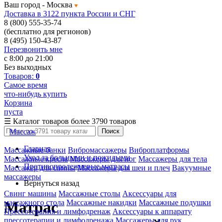
Ваш город -
Москва
Доставка в 3122 пункта России и СНГ
8 (800) 555-35-74
(бесплатно для регионов)
8 (495) 150-43-87
Перезвонить мне
с 8:00 до 21:00
Без выходных
Товаров:
0
Самое время
что-нибудь купить
Корзина
пуста
☰
Каталог товаров
более 3790 товаров
Массаж
Поиск
Главная
Массажные банки
Вибромассажеры
Виброплатформы
Уход за больными и пожилыми
Массажные кресла
Массажеры для ног
Массажеры для тела
Противопролежневые матрасы
Массажер для спины
Массажеры для шеи и плеч
Вакуумные
массажеры
Вернуться назад
Свинг машины
Массажные столы
Аксессуары для
массажного стола
Массажные накидки
Массажные подушки
Матрас
Прессотерапия и лимфодренаж
Аксессуары к аппарату
прессотерапии и лимфодренажа
Массажеры для рук