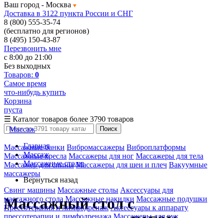
Ваш город -
Москва
Доставка в 3122 пункта России и СНГ
8 (800) 555-35-74
(бесплатно для регионов)
8 (495) 150-43-87
Перезвонить мне
с 8:00 до 21:00
Без выходных
Товаров:
0
Самое время
что-нибудь купить
Корзина
пуста
☰
Каталог товаров
более 3790 товаров
Массаж
Поиск
Главная
Массажные банки
Вибромассажеры
Виброплатформы
Массаж
Массажные кресла
Массажеры для ног
Массажеры для тела
Массажные столы
Массажер для спины
Массажеры для шеи и плеч
Вакуумные
массажеры
Вернуться назад
Свинг машины
Массажные столы
Аксессуары для
массажного стола
Массажные накидки
Массажные подушки
Массажный стол с
Прессотерапия и лимфодренаж
Аксессуары к аппарату
прессотерапии и лимфодренажа
Массажеры для рук