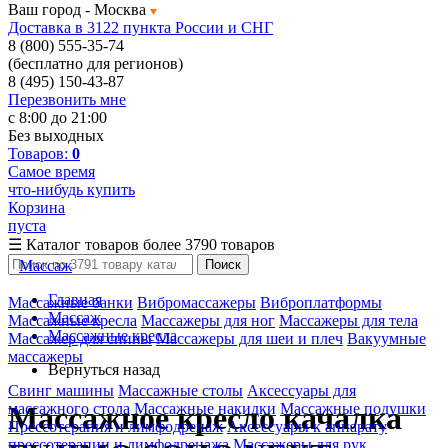
Ваш город -
Москва
Доставка в 3122 пункта России и СНГ
8 (800) 555-35-74
(бесплатно для регионов)
8 (495) 150-43-87
Перезвонить мне
с 8:00 до 21:00
Без выходных
Товаров:
0
Самое время
что-нибудь купить
Корзина
пуста
☰
Каталог товаров
более 3790 товаров
Массаж
Поиск
Главная
Массажные банки
Вибромассажеры
Виброплатформы
Массаж
Массажные кресла
Массажеры для ног
Массажеры для тела
Массажные кресла
Массажер для спины
Массажеры для шеи и плеч
Вакуумные
массажеры
Вернуться назад
Свинг машины
Массажные столы
Аксессуары для
массажного стола
Массажные накидки
Массажные подушки
Массажное кресло качалка
Прессотерапия и лимфодренаж
Аксессуары к аппарату
прессотерапии и лимфодренажа
Массажеры для рук