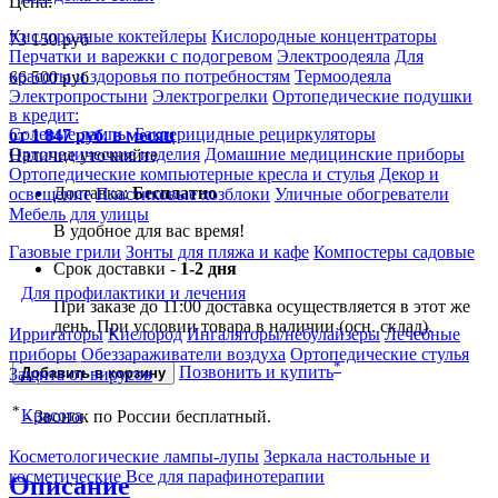
Цена:
Кислородные коктейлеры
Кислородные концентраторы
73 150
руб
Перчатки и варежки с подогревом
Электроодеяла
Для
красоты и здоровья по потребностям
Термоодеяла
66 500
руб
Электропростыни
Электрогрелки
Ортопедические подушки
в кредит:
Солевые лампы
Бактерицидные рециркуляторы
от 1 847 руб. в месяц
Ортопедические изделия
Домашние медицинские приборы
Наличие уточняйте
Ортопедические компьютерные кресла и стулья
Декор и
Доставка:
Бесплатно
освещение
Пластиковые хозблоки
Уличные обогреватели
Мебель для улицы
В удобное для вас время!
Газовые грили
Зонты для пляжа и кафе
Компостеры садовые
Срок доставки -
1-2 дня
Для профилактики и лечения
При заказе до 11:00 доставка осуществляется в этот же
день. При условии товара в наличии (осн. склад).
Ирригаторы
Кислород
Ингаляторы/небулайзеры
Лечебные
приборы
Обеззараживатели воздуха
Ортопедические стулья
*
Позвонить и купить
Защита от вирусов
Добавить в корзину
*
Красота
- Звонок по России бесплатный.
Косметологические лампы-лупы
Зеркала настольные и
косметические
Все для парафинотерапии
Описание