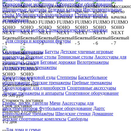
Прикроватные мониторы
Лабораторное оборудование
Шприцевые дозаторы
Тележки каталки
Инструментальные
столы
Медицинские холодильники
Стерилизация и
дезинфекция
Медицинская мебель
Стоматологические установки
Для спорта и коррекции фигуры
Силовые тренажеры
Батуты
Детские уличные игровые
комплексы
Игровые столы
Теннисные столы
Аксессуары для
теннисных столов
Беговые дорожки
Велотренажеры
Эллиптические тренажеры
Имитаторы верховой езды
Степперы
Баскетбольное
оборудование
Детские тренажеры
Гребные тренажеры
Оборудование для единоборств
Спортивные аксессуары
Другие тренажеры и аппараты
Спортивное оборудование
66 500 руб
Стоимость доставки
Грифы, диски, гантели
Мячи
Аксессуары для
Срок доставки
миостимуляторов
Футбольное оборудование
Дартс
Наличие уточняйте
Горнолыжные тренажёры
Шведские стенки
Домашние
Бесплатно
детские спортивные комплексы
Сапборды
1-2 дня
Для дома и семьи