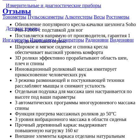
Измерительные и диагностические приборы
Отзывы
Тонометры
Пульсоксиметры
Алкотестеры
Весы
Ростомеры
Обновление популярного кресла-качалки шезлонга Soho
Детские товары
Plus F2009 с подставкой для ног
Поставляется напрямую от производителя, гарантия 1
Ингаляторы
Ирригаторы
Аспираторы
Радионяни
Видеоняни
год, дальнейший сервис
Широкое и мягкое сиденье и спинка кресла
обеспечивает высокий уровень комфорта
3D ролики эффективно прорабатывают область шеи,
плеч и спины
Инновационный роликовый массаж имитирует
прикосновение человеческих рук
3 режима разминающей и постукивающей техники
расслабляют мышцы и снимают усталость
Отдельная подушка для массажа шеи настраивается по
высоте под ваши параметры
3 автоматических программы многоуровневого массажа
спины
Функция прогрева массажных роликов до 50°С
3 уровня вибрационного массажа в области сиденья
Прочный деревянный каркас выдерживает
повышенную нагрузку 160 кг
Внешние элементы каркаса отделаны натуральным