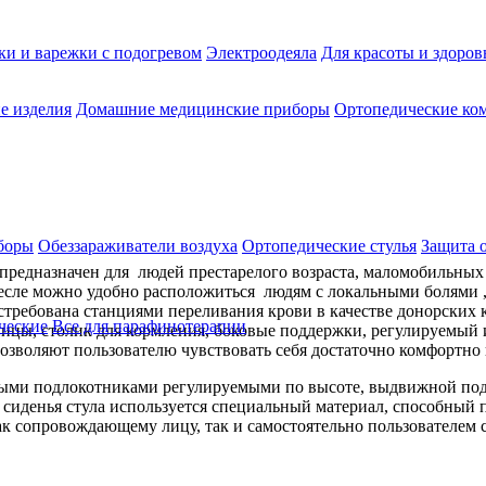
ки и варежки с подогревом
Электроодеяла
Для красоты и здоров
е изделия
Домашние медицинские приборы
Ортопедические ком
боры
Обеззараживатели воздуха
Ортопедические стулья
Защита 
предназначен для людей престарелого возраста, маломобильных 
ле можно удобно расположиться людям с локальными болями ,
остребована станциями переливания крови в качестве донорских 
ческие
Все для парафинотерапии
ницы, столик для кормления, боковые поддержки, регулируемый
озволяют пользователю чувствовать себя достаточно комфортно 
ми подлокотниками регулируемыми по высоте, выдвижной под
 сиденья стула используется специальный материал, способный 
к сопровождающему лицу, так и самостоятельно пользователем с