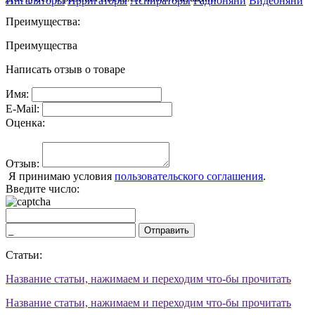
Ингаляторы
Ирригаторы
Аспираторы
Радионяни
Видеоняни
Преимущества:
Преимущества
Написать отзыв о товаре
Имя:
E-Mail:
Оценка:
Отзыв:
Я принимаю условия
пользовательского соглашения
.
Введите число:
Отправить
Статьи:
Название статьи, нажимаем и переходим что-бы прочитать
Название статьи, нажимаем и переходим что-бы прочитать