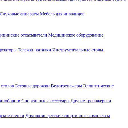
Слуховые аппараты
Мебель для инвалидов
ицинские отсасыватели
Медицинское оборудование
озаторы
Тележки каталки
Инструментальные столы
 столов
Беговые дорожки
Велотренажеры
Эллиптические
диноборств
Спортивные аксессуары
Другие тренажеры и
ские стенки
Домашние детские спортивные комплексы