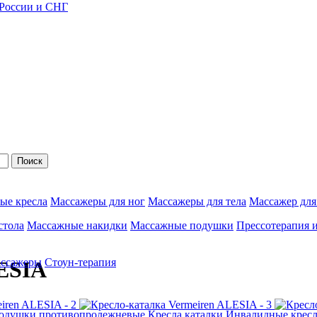
 России и СНГ
Поиск
ые кресла
Массажеры для ног
Массажеры для тела
Массажер для
стола
Массажные накидки
Массажные подушки
Прессотерапия 
ассажеры
Стоун-терапия
LESIA
одушки противопролежневые
Кресла каталки
Инвалидные кресл