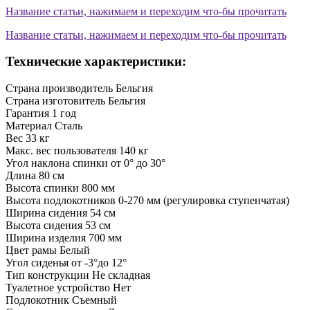
Название статьи, нажимаем и переходим что-бы прочитать
Название статьи, нажимаем и переходим что-бы прочитать
Технические характеристики:
Страна производитель
Бельгия
Страна изготовитель
Бельгия
Гарантия
1 год
Материал
Сталь
Вес
33 кг
Макс. вес пользователя
140 кг
Угол наклона спинки
от 0° до 30°
Длина
80 см
Высота спинки
800 мм
Высота подлокотников
0-270 мм (регулировка ступенчатая)
Ширина сидения
54 см
Высота сидения
53 см
Ширина изделия
700 мм
Цвет рамы
Белый
Угол сиденья
от -3°до 12°
Тип конструкции
Не складная
Туалетное устройство
Нет
Подлокотник
Съемный