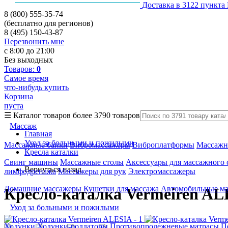
Доставка в 3122 пункта
8 (800) 555-35-74
(бесплатно для регионов)
8 (495) 150-43-87
Перезвонить мне
с 8:00 до 21:00
Без выходных
Товаров:
0
Самое время
что-нибудь купить
Корзина
пуста
☰
Каталог товаров
более 3790 товаров
Массаж
Главная
Уход за больными и пожилыми
Массажные банки
Вибромассажеры
Виброплатформы
Массажн
Кресла каталки
Свинг машины
Массажные столы
Аксессуары для массажного 
Вернуться назад
лимфодренажа
Массажеры для рук
Электромассажеры
Домашние массажеры
Кушетки для массажа
Автомобильные м
Кресло-каталка Vermeiren A
Уход за больными и пожилыми
Ходунки
Ходунки-роллаторы
Противопролежневые матрасы
П