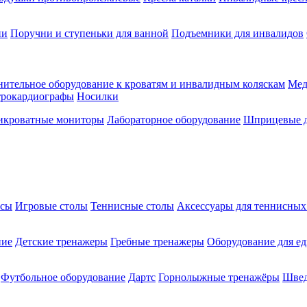
ии
Поручни и ступеньки для ванной
Подъемники для инвалидов
ительное оборудование к кроватям и инвалидным коляскам
Мед
трокардиографы
Носилки
икроватные мониторы
Лабораторное оборудование
Шприцевые д
ксы
Игровые столы
Теннисные столы
Аксессуары для теннисных
ние
Детские тренажеры
Гребные тренажеры
Оборудование для е
Футбольное оборудование
Дартс
Горнолыжные тренажёры
Швед