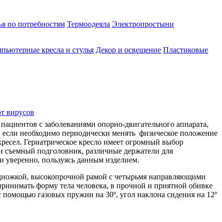
ья по потребностям
Термоодеяла
Электропростыни
пьютерные кресла и стулья
Декор и освещение
Пластиковые
от вирусов
пациентов с заболеваниями опорно-двигательного аппарата,
 если необходимо периодически менять физическое положение
кресел. Гериатрическое кресло имеет огромный выбор
 и съемный подголовник, различные держатели для
и уверенно, пользуясь данным изделием.
ножкой, высокопрочной рамой с четырьмя направляющими
принимать форму тела человека, в прочной и приятной обивке
 помощью газовых пружин на 30º, угол наклона сидения на 12º