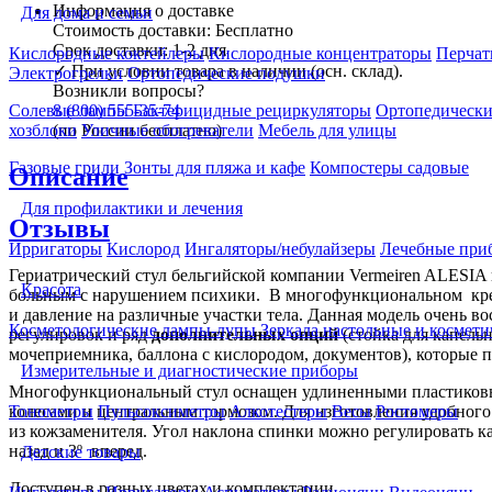
Информация о доставке
Для дома и семьи
Стоимость доставки:
Бесплатно
Срок доставки:
1-2 дня
Кислородные коктейлеры
Кислородные концентраторы
Перчат
✓
При условии товара в наличии (осн. склад).
Электрогрелки
Ортопедические подушки
Возникли вопросы?
8 (800) 555-35-74
Солевые лампы
Бактерицидные рециркуляторы
Ортопедически
(по России бесплатно)
хозблоки
Уличные обогреватели
Мебель для улицы
Газовые грили
Зонты для пляжа и кафе
Компостеры садовые
Описание
Для профилактики и лечения
Отзывы
Ирригаторы
Кислород
Ингаляторы/небулайзеры
Лечебные при
Гериатрический стул бельгийской компании Vermeiren ALESIA 
Красота
больным с нарушением психики. В многофункциональном крес
и давление на различные участки тела. Данная модель очень в
Косметологические лампы-лупы
Зеркала настольные и космети
регулировок и ряд
дополнительных опций
(стойка для капель
мочеприемника, баллона с кислородом, документов), которые п
Измерительные и диагностические приборы
Многофункциональный стул оснащен удлиненными пластиковы
колесами и центральным тормозом. Для изготовления удобного
Тонометры
Пульсоксиметры
Алкотестеры
Весы
Ростомеры
из кожзаменителя. Угол наклона спинки можно регулировать ка
назад и 3º вперед.
Детские товары
Доступен в разных цветах и комплектации.