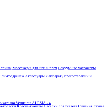
 спины
Массажеры для шеи и плеч
Вакуумные массажеры
и лимфодренаж
Аксессуары к аппарату прессотерапии и
а-коляски
Кресла-туалеты
Насадки для туалета
Сиденья, стулья,