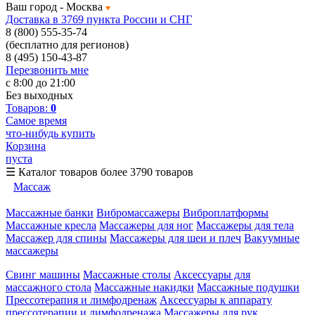
Ваш город -
Москва
Доставка в 3769 пункта России и СНГ
8 (800) 555-35-74
(бесплатно для регионов)
8 (495) 150-43-87
Перезвонить мне
с 8:00 до 21:00
Без выходных
Товаров:
0
Самое время
что-нибудь купить
Корзина
пуста
☰
Каталог товаров
более 3790 товаров
Массаж
Массажные банки
Вибромассажеры
Виброплатформы
Массажные кресла
Массажеры для ног
Массажеры для тела
Массажер для спины
Массажеры для шеи и плеч
Вакуумные
массажеры
Свинг машины
Массажные столы
Аксессуары для
массажного стола
Массажные накидки
Массажные подушки
Прессотерапия и лимфодренаж
Аксессуары к аппарату
прессотерапии и лимфодренажа
Массажеры для рук