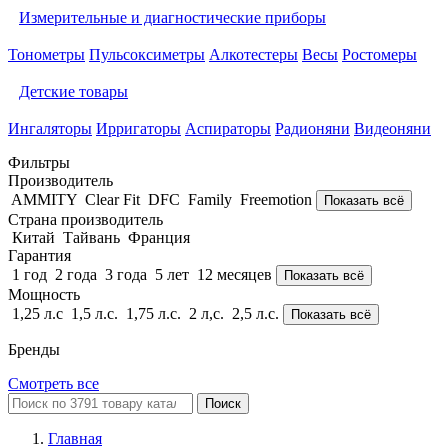
Измерительные и диагностические приборы
Тонометры
Пульсоксиметры
Алкотестеры
Весы
Ростомеры
Детские товары
Ингаляторы
Ирригаторы
Аспираторы
Радионяни
Видеоняни
Фильтры
Производитель
AMMITY
Clear Fit
DFC
Family
Freemotion
Показать всё
Страна производитель
Китай
Тайвань
Франция
Гарантия
1 год
2 года
3 года
5 лет
12 месяцев
Показать всё
Мощность
1,25 л.с
1,5 л.с.
1,75 л.с.
2 л,с.
2,5 л.с.
Показать всё
Бренды
Смотреть все
Поиск
Главная