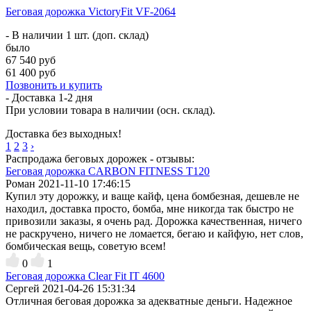
Беговая дорожка VictoryFit VF-2064
- В наличии 1 шт. (доп. склад)
было
67 540 руб
61 400 руб
Позвонить и купить
- Доставка
1-2 дня
При условии товара в наличии (осн. склад).
Доставка без выходных!
1
2
3
›
Распродажа беговых дорожек - отзывы:
Беговая дорожка CARBON FITNESS T120
Роман
2021-11-10 17:46:15
Купил эту дорожку, и ваще кайф, цена бомбезная, дешевле не
находил, доставка просто, бомба, мне никогда так быстро не
привозили заказы, я очень рад. Дорожка качественная, ничего
не раскручено, ничего не ломается, бегаю и кайфую, нет слов,
бомбическая вещь, советую всем!
0
1
Беговая дорожка Clear Fit IT 4600
Сергей
2021-04-26 15:31:34
Отличная беговая дорожка за адекватные деньги. Надежное