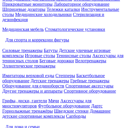
Прикроватные мониторы
Лабораторное оборудование
Шприцевые дозаторы
Тележки каталки
Инструментальные
столы
Медицинские холодильники
Стерилизация и
дезинфекция
Медицинская мебель
Стоматологические установки
Для спорта и коррекции фигуры
Силовые тренажеры
Батуты
Детские уличные игровые
комплексы
Игровые столы
Теннисные столы
Аксессуары для
теннисных столов
Беговые дорожки
Велотренажеры
Эллиптические тренажеры
Имитаторы верховой езды
Степперы
Баскетбольное
оборудование
Детские тренажеры
Гребные тренажеры
Оборудование для единоборств
Спортивные аксессуары
Другие тренажеры и аппараты
Спортивное оборудование
Грифы, диски, гантели
Мячи
Аксессуары для
миостимуляторов
Футбольное оборудование
Дартс
Горнолыжные тренажёры
Шведские стенки
Домашние
детские спортивные комплексы
Сапборды
Для дома и семьи