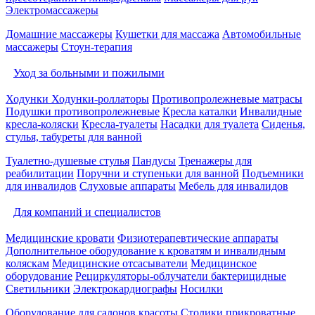
Электромассажеры
Домашние массажеры
Кушетки для массажа
Автомобильные
массажеры
Стоун-терапия
Уход за больными и пожилыми
Ходунки
Ходунки-роллаторы
Противопролежневые матрасы
Подушки противопролежневые
Кресла каталки
Инвалидные
кресла-коляски
Кресла-туалеты
Насадки для туалета
Сиденья,
стулья, табуреты для ванной
Туалетно-душевые стулья
Пандусы
Тренажеры для
реабилитации
Поручни и ступеньки для ванной
Подъемники
для инвалидов
Слуховые аппараты
Мебель для инвалидов
Для компаний и специалистов
Медицинские кровати
Физиотерапевтические аппараты
Дополнительное оборудование к кроватям и инвалидным
коляскам
Медицинские отсасыватели
Медицинское
оборудование
Рециркуляторы-облучатели бактерицидные
Светильники
Электрокардиографы
Носилки
Оборудование для салонов красоты
Столики прикроватные