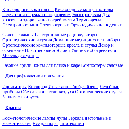
Кислородные коктейлеры
Кислородные концентраторы
Перчатки и варежки с подогревом
Электроодеяла
Для
красоты и здоровья по потребностям
Термоодеяла
Электропростыни
Электрогрелки
Ортопедические подушки
Солевые лампы
Бактерицидные рециркуляторы
Ортопедические изделия
Домашние медицинские приборы
Ортопедические компьютерные кресла и стулья
Декор и
освещение
Пластиковые хозблоки
Уличные обогреватели
Мебель для улицы
Газовые грили
Зонты для пляжа и кафе
Компостеры садовые
Для профилактики и лечения
Ирригаторы
Кислород
Ингаляторы/небулайзеры
Лечебные
приборы
Обеззараживатели воздуха
Ортопедические стулья
Защита от вирусов
Красота
Косметологические лампы-лупы
Зеркала настольные и
косметические
Все для парафинотерапии