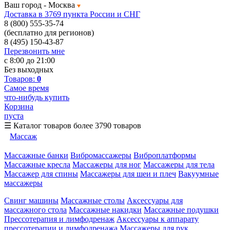
Ваш город -
Москва
Доставка в 3769 пункта России и СНГ
8 (800) 555-35-74
(бесплатно для регионов)
8 (495) 150-43-87
Перезвонить мне
с 8:00 до 21:00
Без выходных
Товаров:
0
Самое время
что-нибудь купить
Корзина
пуста
☰
Каталог товаров
более 3790 товаров
Массаж
Массажные банки
Вибромассажеры
Виброплатформы
Массажные кресла
Массажеры для ног
Массажеры для тела
Массажер для спины
Массажеры для шеи и плеч
Вакуумные
массажеры
Свинг машины
Массажные столы
Аксессуары для
массажного стола
Массажные накидки
Массажные подушки
Прессотерапия и лимфодренаж
Аксессуары к аппарату
прессотерапии и лимфодренажа
Массажеры для рук