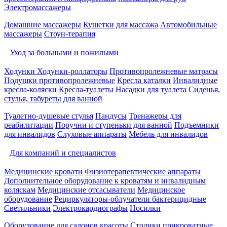
Электромассажеры
Домашние массажеры
Кушетки для массажа
Автомобильные
массажеры
Стоун-терапия
Уход за больными и пожилыми
Ходунки
Ходунки-роллаторы
Противопролежневые матрасы
Подушки противопролежневые
Кресла каталки
Инвалидные
кресла-коляски
Кресла-туалеты
Насадки для туалета
Сиденья,
стулья, табуреты для ванной
Туалетно-душевые стулья
Пандусы
Тренажеры для
реабилитации
Поручни и ступеньки для ванной
Подъемники
для инвалидов
Слуховые аппараты
Мебель для инвалидов
Для компаний и специалистов
Медицинские кровати
Физиотерапевтические аппараты
Дополнительное оборудование к кроватям и инвалидным
коляскам
Медицинские отсасыватели
Медицинское
оборудование
Рециркуляторы-облучатели бактерицидные
Светильники
Электрокардиографы
Носилки
Оборудование для салонов красоты
Столики прикроватные