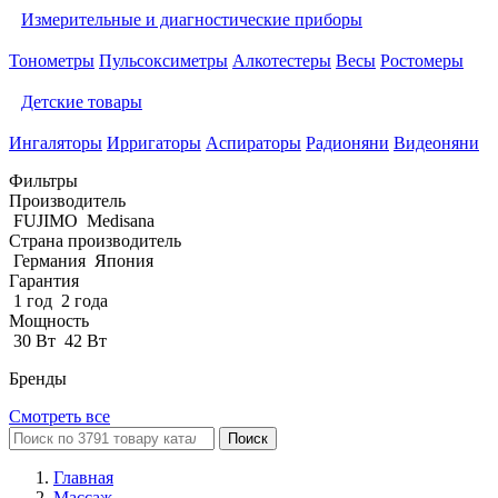
Измерительные и диагностические приборы
Тонометры
Пульсоксиметры
Алкотестеры
Весы
Ростомеры
Детские товары
Ингаляторы
Ирригаторы
Аспираторы
Радионяни
Видеоняни
Фильтры
Производитель
FUJIMO
Medisana
Страна производитель
Германия
Япония
Гарантия
1 год
2 года
Мощность
30 Вт
42 Вт
Бренды
Смотреть все
Поиск
Главная
Массаж