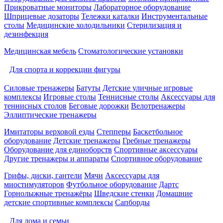
Прикроватные мониторы
Лабораторное оборудование
Шприцевые дозаторы
Тележки каталки
Инструментальные
столы
Медицинские холодильники
Стерилизация и
дезинфекция
Медицинская мебель
Стоматологические установки
Для спорта и коррекции фигуры
Силовые тренажеры
Батуты
Детские уличные игровые
комплексы
Игровые столы
Теннисные столы
Аксессуары для
теннисных столов
Беговые дорожки
Велотренажеры
Эллиптические тренажеры
Имитаторы верховой езды
Степперы
Баскетбольное
оборудование
Детские тренажеры
Гребные тренажеры
Оборудование для единоборств
Спортивные аксессуары
Другие тренажеры и аппараты
Спортивное оборудование
Грифы, диски, гантели
Мячи
Аксессуары для
миостимуляторов
Футбольное оборудование
Дартс
Горнолыжные тренажёры
Шведские стенки
Домашние
детские спортивные комплексы
Сапборды
Для дома и семьи