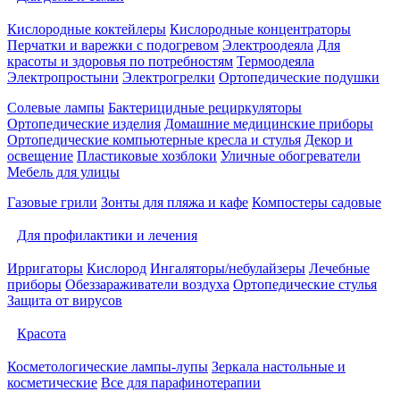
Кислородные коктейлеры
Кислородные концентраторы
Перчатки и варежки с подогревом
Электроодеяла
Для
красоты и здоровья по потребностям
Термоодеяла
Электропростыни
Электрогрелки
Ортопедические подушки
Солевые лампы
Бактерицидные рециркуляторы
Ортопедические изделия
Домашние медицинские приборы
Ортопедические компьютерные кресла и стулья
Декор и
освещение
Пластиковые хозблоки
Уличные обогреватели
Мебель для улицы
Газовые грили
Зонты для пляжа и кафе
Компостеры садовые
Для профилактики и лечения
Ирригаторы
Кислород
Ингаляторы/небулайзеры
Лечебные
приборы
Обеззараживатели воздуха
Ортопедические стулья
Защита от вирусов
Красота
Косметологические лампы-лупы
Зеркала настольные и
косметические
Все для парафинотерапии