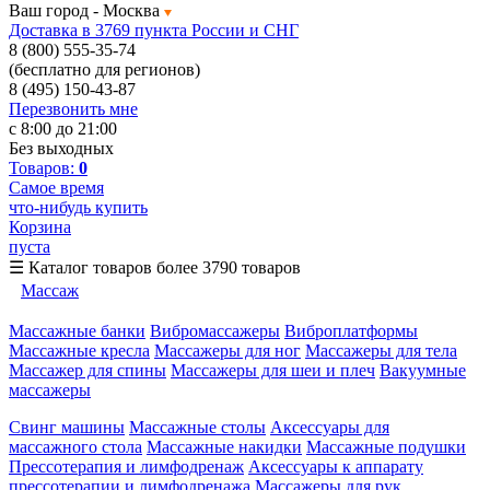
Ваш город -
Москва
Доставка в 3769 пункта России и СНГ
8 (800) 555-35-74
(бесплатно для регионов)
8 (495) 150-43-87
Перезвонить мне
с 8:00 до 21:00
Без выходных
Товаров:
0
Самое время
что-нибудь купить
Корзина
пуста
☰
Каталог товаров
более 3790 товаров
Массаж
Массажные банки
Вибромассажеры
Виброплатформы
Массажные кресла
Массажеры для ног
Массажеры для тела
Массажер для спины
Массажеры для шеи и плеч
Вакуумные
массажеры
Свинг машины
Массажные столы
Аксессуары для
массажного стола
Массажные накидки
Массажные подушки
Прессотерапия и лимфодренаж
Аксессуары к аппарату
прессотерапии и лимфодренажа
Массажеры для рук