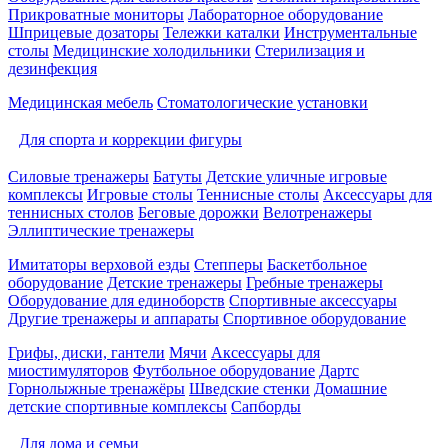
Прикроватные мониторы
Лабораторное оборудование
Шприцевые дозаторы
Тележки каталки
Инструментальные
столы
Медицинские холодильники
Стерилизация и
дезинфекция
Медицинская мебель
Стоматологические установки
Для спорта и коррекции фигуры
Силовые тренажеры
Батуты
Детские уличные игровые
комплексы
Игровые столы
Теннисные столы
Аксессуары для
теннисных столов
Беговые дорожки
Велотренажеры
Эллиптические тренажеры
Имитаторы верховой езды
Степперы
Баскетбольное
оборудование
Детские тренажеры
Гребные тренажеры
Оборудование для единоборств
Спортивные аксессуары
Другие тренажеры и аппараты
Спортивное оборудование
Грифы, диски, гантели
Мячи
Аксессуары для
миостимуляторов
Футбольное оборудование
Дартс
Горнолыжные тренажёры
Шведские стенки
Домашние
детские спортивные комплексы
Сапборды
Для дома и семьи