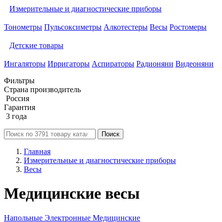
Измерительные и диагностические приборы
Тонометры
Пульсоксиметры
Алкотестеры
Весы
Ростомеры
Детские товары
Ингаляторы
Ирригаторы
Аспираторы
Радионяни
Видеоняни
Фильтры
Страна производитель
Россия
Гарантия
3 года
Поиск
Главная
Измерительные и диагностические приборы
Весы
Медицинские весы
Напольные
Электронные
Медицинские