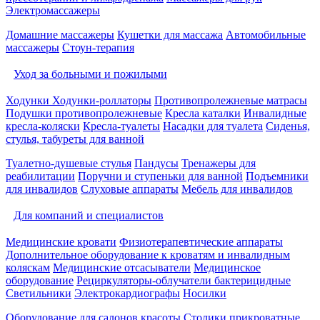
Электромассажеры
Домашние массажеры
Кушетки для массажа
Автомобильные
массажеры
Стоун-терапия
Уход за больными и пожилыми
Ходунки
Ходунки-роллаторы
Противопролежневые матрасы
Подушки противопролежневые
Кресла каталки
Инвалидные
кресла-коляски
Кресла-туалеты
Насадки для туалета
Сиденья,
стулья, табуреты для ванной
Туалетно-душевые стулья
Пандусы
Тренажеры для
реабилитации
Поручни и ступеньки для ванной
Подъемники
для инвалидов
Слуховые аппараты
Мебель для инвалидов
Для компаний и специалистов
Медицинские кровати
Физиотерапевтические аппараты
Дополнительное оборудование к кроватям и инвалидным
коляскам
Медицинские отсасыватели
Медицинское
оборудование
Рециркуляторы-облучатели бактерицидные
Светильники
Электрокардиографы
Носилки
Оборудование для салонов красоты
Столики прикроватные