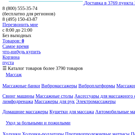
Доставка в 3769 пункта
8 (800) 555-35-74
(бесплатно для регионов)
8 (495) 150-43-87
Перезвонить мне
с 8:00 до 21:00
Без выходных
Товаров:
0
Самое время
что-нибудь купить
Корзина
пуста
☰
Каталог товаров
более 3790 товаров
Массаж
Массажные банки
Вибромассажеры
Виброплатформы
Массажн
Свинг машины
Массажные столы
Аксессуары для массажного 
лимфодренажа
Массажеры для рук
Электромассажеры
Домашние массажеры
Кушетки для массажа
Автомобильные м
Уход за больными и пожилыми
Ходунки
Ходунки-роллаторы
Противопролежневые матрасы
П