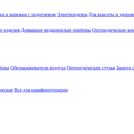
ки и варежки с подогревом
Электроодеяла
Для красоты и здоров
е изделия
Домашние медицинские приборы
Ортопедические ком
боры
Обеззараживатели воздуха
Ортопедические стулья
Защита 
ческие
Все для парафинотерапии