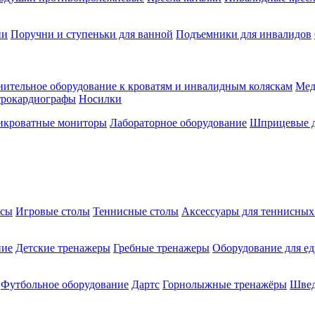
ии
Поручни и ступеньки для ванной
Подъемники для инвалидов
ительное оборудование к кроватям и инвалидным коляскам
Мед
трокардиографы
Носилки
икроватные мониторы
Лабораторное оборудование
Шприцевые д
ксы
Игровые столы
Теннисные столы
Аксессуары для теннисных
ние
Детские тренажеры
Гребные тренажеры
Оборудование для е
Футбольное оборудование
Дартс
Горнолыжные тренажёры
Швед