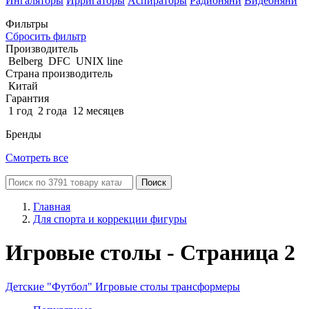
Ингаляторы
Ирригаторы
Аспираторы
Радионяни
Видеоняни
Фильтры
Сбросить фильтр
Производитель
Belberg
DFC
UNIX line
Страна производитель
Китай
Гарантия
1 год
2 года
12 месяцев
Бренды
Смотреть все
Поиск
Главная
Для спорта и коррекции фигуры
Игровые столы - Страница 2
Детские
"Футбол"
Игровые столы трансформеры