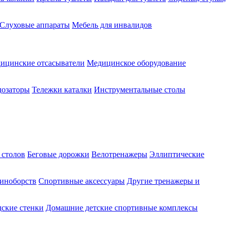
Слуховые аппараты
Мебель для инвалидов
ицинские отсасыватели
Медицинское оборудование
озаторы
Тележки каталки
Инструментальные столы
 столов
Беговые дорожки
Велотренажеры
Эллиптические
диноборств
Спортивные аксессуары
Другие тренажеры и
ские стенки
Домашние детские спортивные комплексы