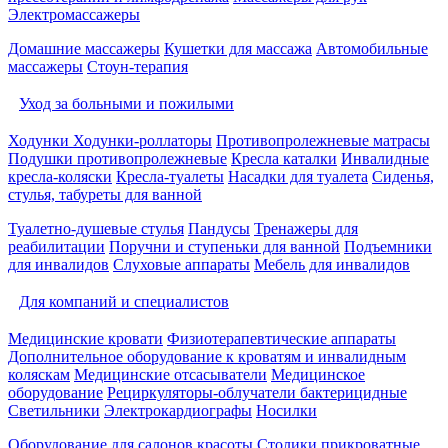
Электромассажеры
Домашние массажеры
Кушетки для массажа
Автомобильные
массажеры
Стоун-терапия
Уход за больными и пожилыми
Ходунки
Ходунки-роллаторы
Противопролежневые матрасы
Подушки противопролежневые
Кресла каталки
Инвалидные
кресла-коляски
Кресла-туалеты
Насадки для туалета
Сиденья,
стулья, табуреты для ванной
Туалетно-душевые стулья
Пандусы
Тренажеры для
реабилитации
Поручни и ступеньки для ванной
Подъемники
для инвалидов
Слуховые аппараты
Мебель для инвалидов
Для компаний и специалистов
Медицинские кровати
Физиотерапевтические аппараты
Дополнительное оборудование к кроватям и инвалидным
коляскам
Медицинские отсасыватели
Медицинское
оборудование
Рециркуляторы-облучатели бактерицидные
Светильники
Электрокардиографы
Носилки
Оборудование для салонов красоты
Столики прикроватные