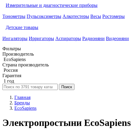
Измерительные и диагностические приборы
Тонометры
Пульсоксиметры
Алкотестеры
Весы
Ростомеры
Детские товары
Ингаляторы
Ирригаторы
Аспираторы
Радионяни
Видеоняни
Фильтры
Производитель
EcoSapiens
Страна производитель
Россия
Гарантия
1 год
Поиск
Главная
Бренды
EcoSapiens
Электропростыни EcoSapiens