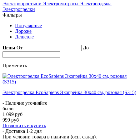
Электропростыни
Электроматрасы
Электроодеяла
Электрогрелки
Фильтры
Популярные
Дороже
Дешевле
Цены
От
До
Применить
Электрогрелка EcoSapiens Экогрейка 30х40 см, розовая (S315)
- Наличие уточняйте
было
1 099 руб
999 руб
Позвонить и купить
- Доставка
1-2 дня
При условии товара в наличии (осн. склад).