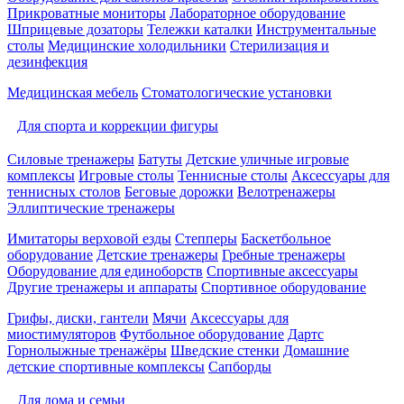
Прикроватные мониторы
Лабораторное оборудование
Шприцевые дозаторы
Тележки каталки
Инструментальные
столы
Медицинские холодильники
Стерилизация и
дезинфекция
Медицинская мебель
Стоматологические установки
Для спорта и коррекции фигуры
Силовые тренажеры
Батуты
Детские уличные игровые
комплексы
Игровые столы
Теннисные столы
Аксессуары для
теннисных столов
Беговые дорожки
Велотренажеры
Эллиптические тренажеры
Имитаторы верховой езды
Степперы
Баскетбольное
оборудование
Детские тренажеры
Гребные тренажеры
Оборудование для единоборств
Спортивные аксессуары
Другие тренажеры и аппараты
Спортивное оборудование
Грифы, диски, гантели
Мячи
Аксессуары для
миостимуляторов
Футбольное оборудование
Дартс
Горнолыжные тренажёры
Шведские стенки
Домашние
детские спортивные комплексы
Сапборды
Для дома и семьи