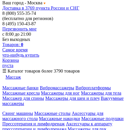
Ваш город -
Москва
Доставка в 3769 пункта России и СНГ
8 (800) 555-35-74
(бесплатно для регионов)
8 (495) 150-43-87
Перезвонить мне
с 8:00 до 21:00
Без выходных
Товаров:
0
Самое время
что-нибудь купить
Корзина
пуста
☰
Каталог товаров
более 3790 товаров
Массаж
Массажные банки
Вибромассажеры
Виброплатформы
Массажные кресла
Массажеры для ног
Массажеры для тела
Массажер для спины
Массажеры для шеи и плеч
Вакуумные
массажеры
Свинг машины
Массажные столы
Аксессуары для
массажного стола
Массажные накидки
Массажные подушки
Прессотерапия и лимфодренаж
Аксессуары к аппарату
прессотерапии и лимфодренажа
Массажеры для рук