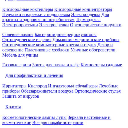
Кислородные коктейлеры
Кислородные концентраторы
Перчатки и варежки с подогревом
Электроодеяла
Для
красоты и здоровья по потребностям
Термоодеяла
Электропростыни
Электрогрелки
Ортопедические подушки
Солевые лампы
Бактерицидные рециркуляторы
Ортопедические изделия
Домашние медицинские приборы
Ортопедические компьютерные кресла и стулья
Декор и
освещение
Пластиковые хозблоки
Уличные обогреватели
Мебель для улицы
Газовые грили
Зонты для пляжа и кафе
Компостеры садовые
Для профилактики и лечения
Ирригаторы
Кислород
Ингаляторы/небулайзеры
Лечебные
приборы
Обеззараживатели воздуха
Ортопедические стулья
Защита от вирусов
Красота
Косметологические лампы-лупы
Зеркала настольные и
косметические
Все для парафинотерапии