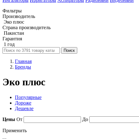
Ингаляторы
Ирригаторы
Аспираторы
Радионяни
Видеоняни
Фильтры
Производитель
Эко плюс
Страна производитель
Пакистан
Гарантия
1 год
Поиск
Главная
Бренды
Эко плюс
Популярные
Дороже
Дешевле
Цены
От
До
Применить