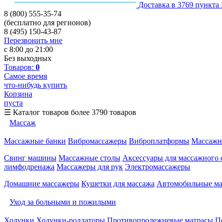
Доставка в 3769 пункта
8 (800) 555-35-74
(бесплатно для регионов)
8 (495) 150-43-87
Перезвонить мне
с 8:00 до 21:00
Без выходных
Товаров:
0
Самое время
что-нибудь купить
Корзина
пуста
☰
Каталог товаров
более 3790 товаров
Массаж
Массажные банки
Вибромассажеры
Виброплатформы
Массажн
Свинг машины
Массажные столы
Аксессуары для массажного 
лимфодренажа
Массажеры для рук
Электромассажеры
Домашние массажеры
Кушетки для массажа
Автомобильные м
Уход за больными и пожилыми
Ходунки
Ходунки-роллаторы
Противопролежневые матрасы
П