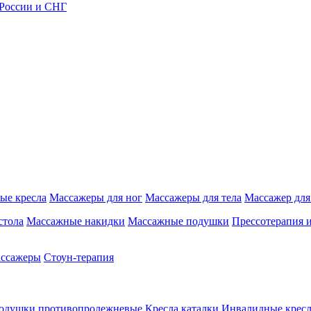
 России и СНГ
ые кресла
Массажеры для ног
Массажеры для тела
Массажер для
стола
Массажные накидки
Массажные подушки
Прессотерапия 
ассажеры
Стоун-терапия
одушки противопролежневые
Кресла каталки
Инвалидные кресл