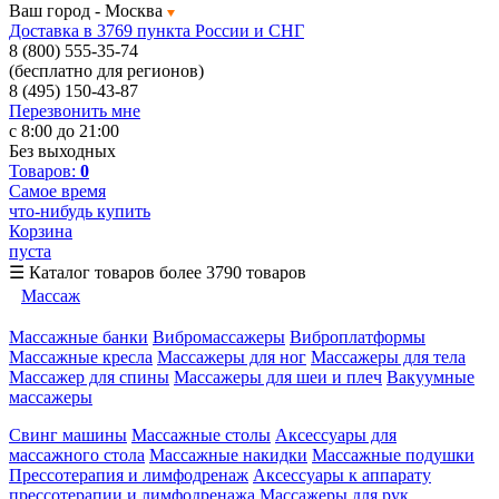
Ваш город -
Москва
Доставка в 3769 пункта России и СНГ
8 (800) 555-35-74
(бесплатно для регионов)
8 (495) 150-43-87
Перезвонить мне
с 8:00 до 21:00
Без выходных
Товаров:
0
Самое время
что-нибудь купить
Корзина
пуста
☰
Каталог товаров
более 3790 товаров
Массаж
Массажные банки
Вибромассажеры
Виброплатформы
Массажные кресла
Массажеры для ног
Массажеры для тела
Массажер для спины
Массажеры для шеи и плеч
Вакуумные
массажеры
Свинг машины
Массажные столы
Аксессуары для
массажного стола
Массажные накидки
Массажные подушки
Прессотерапия и лимфодренаж
Аксессуары к аппарату
прессотерапии и лимфодренажа
Массажеры для рук