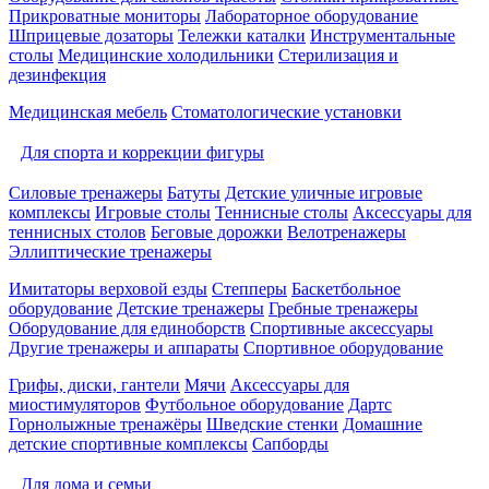
Прикроватные мониторы
Лабораторное оборудование
Шприцевые дозаторы
Тележки каталки
Инструментальные
столы
Медицинские холодильники
Стерилизация и
дезинфекция
Медицинская мебель
Стоматологические установки
Для спорта и коррекции фигуры
Силовые тренажеры
Батуты
Детские уличные игровые
комплексы
Игровые столы
Теннисные столы
Аксессуары для
теннисных столов
Беговые дорожки
Велотренажеры
Эллиптические тренажеры
Имитаторы верховой езды
Степперы
Баскетбольное
оборудование
Детские тренажеры
Гребные тренажеры
Оборудование для единоборств
Спортивные аксессуары
Другие тренажеры и аппараты
Спортивное оборудование
Грифы, диски, гантели
Мячи
Аксессуары для
миостимуляторов
Футбольное оборудование
Дартс
Горнолыжные тренажёры
Шведские стенки
Домашние
детские спортивные комплексы
Сапборды
Для дома и семьи