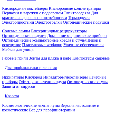
Кислородные коктейлеры
Кислородные концентраторы
Перчатки и варежки с подогревом
Электроодеяла
Для
красоты и здоровья по потребностям
Термоодеяла
Электропростыни
Электрогрелки
Ортопедические подушки
Солевые лампы
Бактерицидные рециркуляторы
Ортопедические изделия
Домашние медицинские приборы
Ортопедические компьютерные кресла и стулья
Декор и
освещение
Пластиковые хозблоки
Уличные обогреватели
Мебель для улицы
Газовые грили
Зонты для пляжа и кафе
Компостеры садовые
Для профилактики и лечения
Ирригаторы
Кислород
Ингаляторы/небулайзеры
Лечебные
приборы
Обеззараживатели воздуха
Ортопедические стулья
Защита от вирусов
Красота
Косметологические лампы-лупы
Зеркала настольные и
косметические
Все для парафинотерапии