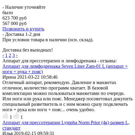
- Наличие уточняйте
было
623 700 руб
567 000 руб
Позвонить и купить
- Доставка
1-2 дня
При условии товара в наличии (осн. склад).
Доставка без выходных!
‹
1
2
3
›
Аппарат для прессотерапии и лимфодренажа - отзывы:
Аппарат для лимфодренажа Seven Liner Zam-01 L (аппарат +
ноги + рука + пояс)
Ирина
2021-03-22 10:58:46
Отличный аппарат, рекомендую. Давление в манжетах
отличное, количество программ хватает. В базовой
комплектации можно пользоваться манжетами по очереди.
Или ноги или рука или пояс. Менеджер посоветовал докупить
специальный разветвитель и с ним можно сразу подключать
ноги + рука или ноги + пояс... очень удобно.
1
1
Аппарат для прессотерапии Lympha Norm Prior (4к) размер L,
стандарт
Илья
2019-02-15 09:59:31