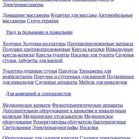
Электромассажеры
Домашние массажеры
Кушетки для массажа
Автомобильные
массажеры
Стоун-терапия
Уход за больными и пожилыми
Ходунки
Ходунки-роллаторы
Противопролежневые матрасы
Подушки противопролежневые
Кресла каталки
Инвалидные
кресла-коляски
Кресла-туалеты
Насадки для туалета
Сиденья,
стулья, табуреты для ванной
Туалетно-душевые стулья
Пандусы
Тренажеры для
реабилитации
Поручни и ступеньки для ванной
Подъемники
для инвалидов
Слуховые аппараты
Мебель для инвалидов
Для компаний и специалистов
Медицинские кровати
Физиотерапевтические аппараты
Дополнительное оборудование к кроватям и инвалидным
коляскам
Медицинские отсасыватели
Медицинское
оборудование
Рециркуляторы-облучатели бактерицидные
Светильники
Электрокардиографы
Носилки
Оборудование для салонов красоты
Столики прикроватные