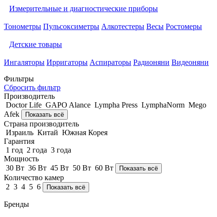
Измерительные и диагностические приборы
Тонометры
Пульсоксиметры
Алкотестеры
Весы
Ростомеры
Детские товары
Ингаляторы
Ирригаторы
Аспираторы
Радионяни
Видеоняни
Фильтры
Сбросить фильтр
Производитель
Doctor Life
GAPO Alance
Lympha Рress
LymphaNorm
Mego
Afek
Показать всё
Страна производитель
Израиль
Китай
Южная Корея
Гарантия
1 год
2 года
3 года
Мощность
30 Вт
36 Вт
45 Вт
50 Вт
60 Вт
Показать всё
Количество камер
2
3
4
5
6
Показать всё
Бренды