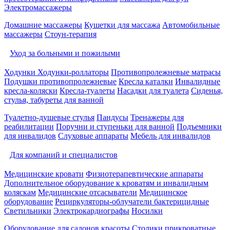
Электромассажеры
Домашние массажеры
Кушетки для массажа
Автомобильные
массажеры
Стоун-терапия
Уход за больными и пожилыми
Ходунки
Ходунки-роллаторы
Противопролежневые матрасы
Подушки противопролежневые
Кресла каталки
Инвалидные
кресла-коляски
Кресла-туалеты
Насадки для туалета
Сиденья,
стулья, табуреты для ванной
Туалетно-душевые стулья
Пандусы
Тренажеры для
реабилитации
Поручни и ступеньки для ванной
Подъемники
для инвалидов
Слуховые аппараты
Мебель для инвалидов
Для компаний и специалистов
Медицинские кровати
Физиотерапевтические аппараты
Дополнительное оборудование к кроватям и инвалидным
коляскам
Медицинские отсасыватели
Медицинское
оборудование
Рециркуляторы-облучатели бактерицидные
Светильники
Электрокардиографы
Носилки
Оборудование для салонов красоты
Столики прикроватные