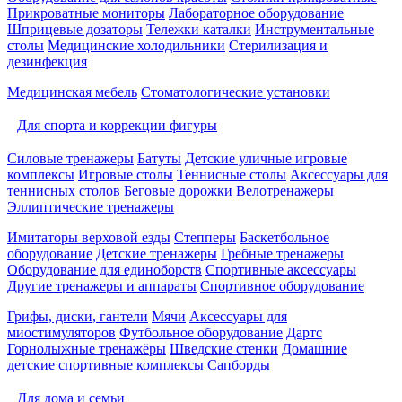
Прикроватные мониторы
Лабораторное оборудование
Шприцевые дозаторы
Тележки каталки
Инструментальные
столы
Медицинские холодильники
Стерилизация и
дезинфекция
Медицинская мебель
Стоматологические установки
Для спорта и коррекции фигуры
Силовые тренажеры
Батуты
Детские уличные игровые
комплексы
Игровые столы
Теннисные столы
Аксессуары для
теннисных столов
Беговые дорожки
Велотренажеры
Эллиптические тренажеры
Имитаторы верховой езды
Степперы
Баскетбольное
оборудование
Детские тренажеры
Гребные тренажеры
Оборудование для единоборств
Спортивные аксессуары
Другие тренажеры и аппараты
Спортивное оборудование
Грифы, диски, гантели
Мячи
Аксессуары для
миостимуляторов
Футбольное оборудование
Дартс
Горнолыжные тренажёры
Шведские стенки
Домашние
детские спортивные комплексы
Сапборды
Для дома и семьи