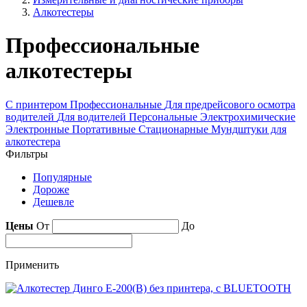
Алкотестеры
Профессиональные
алкотестеры
С принтером
Профессиональные
Для предрейсового осмотра
водителей
Для водителей
Персональные
Электрохимические
Электронные
Портативные
Стационарные
Мундштуки для
алкотестера
Фильтры
Популярные
Дороже
Дешевле
Цены
От
До
Применить