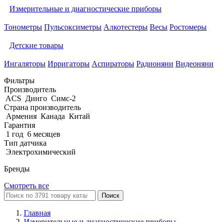
Измерительные и диагностические приборы
Тонометры
Пульсоксиметры
Алкотестеры
Весы
Ростомеры
Детские товары
Ингаляторы
Ирригаторы
Аспираторы
Радионяни
Видеоняни
Фильтры
Производитель
ACS
Динго
Симс-2
Страна производитель
Армения
Канада
Китай
Гарантия
1 год
6 месяцев
Тип датчика
Электрохимический
Бренды
Смотреть все
Поиск
Главная
Измерительные и диагностические приборы