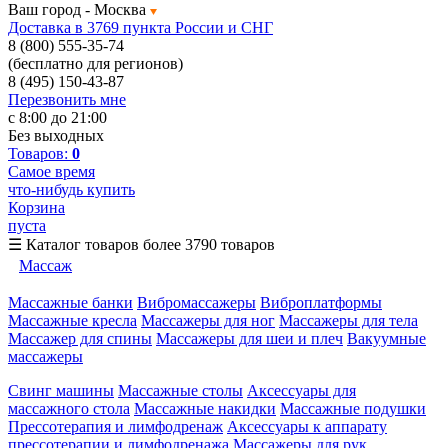
Ваш город -
Москва
Доставка в 3769 пункта России и СНГ
8 (800) 555-35-74
(бесплатно для регионов)
8 (495) 150-43-87
Перезвонить мне
с 8:00 до 21:00
Без выходных
Товаров:
0
Самое время
что-нибудь купить
Корзина
пуста
☰
Каталог товаров
более 3790 товаров
Массаж
Массажные банки
Вибромассажеры
Виброплатформы
Массажные кресла
Массажеры для ног
Массажеры для тела
Массажер для спины
Массажеры для шеи и плеч
Вакуумные
массажеры
Свинг машины
Массажные столы
Аксессуары для
массажного стола
Массажные накидки
Массажные подушки
Прессотерапия и лимфодренаж
Аксессуары к аппарату
прессотерапии и лимфодренажа
Массажеры для рук