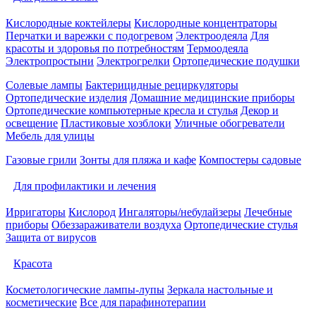
Кислородные коктейлеры
Кислородные концентраторы
Перчатки и варежки с подогревом
Электроодеяла
Для
красоты и здоровья по потребностям
Термоодеяла
Электропростыни
Электрогрелки
Ортопедические подушки
Солевые лампы
Бактерицидные рециркуляторы
Ортопедические изделия
Домашние медицинские приборы
Ортопедические компьютерные кресла и стулья
Декор и
освещение
Пластиковые хозблоки
Уличные обогреватели
Мебель для улицы
Газовые грили
Зонты для пляжа и кафе
Компостеры садовые
Для профилактики и лечения
Ирригаторы
Кислород
Ингаляторы/небулайзеры
Лечебные
приборы
Обеззараживатели воздуха
Ортопедические стулья
Защита от вирусов
Красота
Косметологические лампы-лупы
Зеркала настольные и
косметические
Все для парафинотерапии