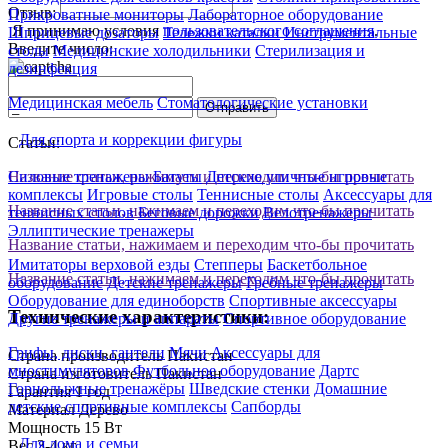
Отзыв:
Прикроватные мониторы
Лабораторное оборудование
Я принимаю условия
пользовательского соглашения
.
Шприцевые дозаторы
Тележки каталки
Инструментальные
Введите число:
столы
Медицинские холодильники
Стерилизация и
дезинфекция
Медицинская мебель
Стоматологические установки
Отправить
Для спорта и коррекции фигуры
Статьи:
Название статьи, нажимаем и переходим что-бы прочитать
Силовые тренажеры
Батуты
Детские уличные игровые
комплексы
Игровые столы
Теннисные столы
Аксессуары для
Название статьи, нажимаем и переходим что-бы прочитать
теннисных столов
Беговые дорожки
Велотренажеры
Эллиптические тренажеры
Название статьи, нажимаем и переходим что-бы прочитать
Имитаторы верховой езды
Степперы
Баскетбольное
Название статьи, нажимаем и переходим что-бы прочитать
оборудование
Детские тренажеры
Гребные тренажеры
Оборудование для единоборств
Спортивные аксессуары
Технические характеристики:
Другие тренажеры и аппараты
Спортивное оборудование
Грифы, диски, гантели
Мячи
Аксессуары для
Страна производитель
Пакистан
миостимуляторов
Футбольное оборудование
Дартс
Страна изготовитель
Пакистан
Горнолыжные тренажёры
Шведские стенки
Домашние
Гарантия
1 год
детские спортивные комплексы
Сапборды
Материал
Дерево
Мощность
15 Вт
Для дома и семьи
Вес
3-4 кг