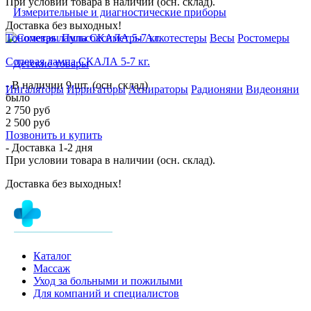
При условии товара в наличии (осн. склад).
Измерительные и диагностические приборы
Доставка без выходных!
Тонометры
Пульсоксиметры
Алкотестеры
Весы
Ростомеры
Солевая лампа СКАЛА 5-7 кг.
Детские товары
- В наличии 9 шт. (осн. склад)
Ингаляторы
Ирригаторы
Аспираторы
Радионяни
Видеоняни
было
2 750 руб
2 500 руб
Позвонить и купить
- Доставка
1-2 дня
При условии товара в наличии (осн. склад).
Доставка без выходных!
Каталог
Массаж
Уход за больными и пожилыми
Для компаний и специалистов