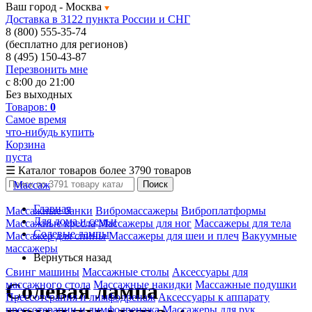
Ваш город -
Москва
Доставка в 3122 пункта России и СНГ
8 (800) 555-35-74
(бесплатно для регионов)
8 (495) 150-43-87
Перезвонить мне
с 8:00 до 21:00
Без выходных
Товаров:
0
Самое время
что-нибудь купить
Корзина
пуста
☰
Каталог товаров
более 3790 товаров
Массаж
Поиск
Главная
Массажные банки
Вибромассажеры
Виброплатформы
Для дома и семьи
Массажные кресла
Массажеры для ног
Массажеры для тела
Солевые лампы
Массажер для спины
Массажеры для шеи и плеч
Вакуумные
массажеры
Вернуться назад
Свинг машины
Массажные столы
Аксессуары для
массажного стола
Массажные накидки
Массажные подушки
Солевая лампа
Прессотерапия и лимфодренаж
Аксессуары к аппарату
прессотерапии и лимфодренажа
Массажеры для рук