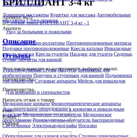
БРИЛЛИАНТ 3-4 кг
Электромассажеры
Домашние массажеры
Кушетки для массажа
Автомобильные
Артикул: 8672
массажеры
Стоун-терапия
Аналоги
Уход за больными и пожилыми
Описание
Ходунки
Ходунки-роллаторы
Противопролежневые матрасы
Подушки противопролежневые
Кресла каталки
Инвалидные
кресла-коляски
Кресла-туалеты
Насадки для туалета
Сиденья,
Отзывы
стулья, табуреты для ванной
Этот товар выведен из ассортимента,
выберите аналог
.
Туалетно-душевые стулья
Пандусы
Тренажеры для
реабилитации
Поручни и ступеньки для ванной
Подъемники
Преимущества:
для инвалидов
Слуховые аппараты
Мебель для инвалидов
Преимущества
Для компаний и специалистов
Написать отзыв о товаре
Медицинские кровати
Физиотерапевтические аппараты
Дополнительное оборудование к кроватям и инвалидным
Имя:
коляскам
Медицинские отсасыватели
Медицинское
E-Mail:
оборудование
Рециркуляторы-облучатели бактерицидные
Оценка:
Светильники
Электрокардиографы
Носилки
Оборудование для салонов красоты
Столики прикроватные