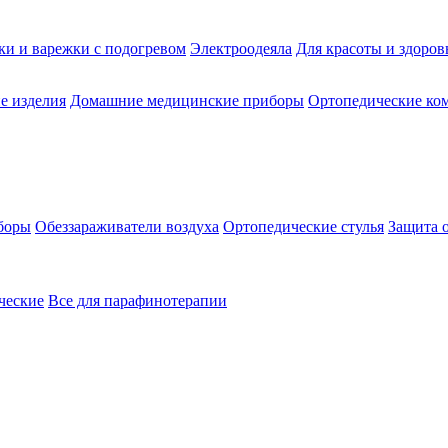
ки и варежки с подогревом
Электроодеяла
Для красоты и здоров
е изделия
Домашние медицинские приборы
Ортопедические ком
боры
Обеззараживатели воздуха
Ортопедические стулья
Защита 
ческие
Все для парафинотерапии