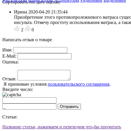
Ингаляторы
Ирригаторы
Аспираторы
Радионяни
Видеоняни
Сортировать по:
дате
оценке
Ирина
2020-04-20 21:35:44
Приобретение этого противопролежневого матраса сущест
инсульта. Отмечу простоту использования матраса, а так
2
0
Написать отзыв о товаре
Имя:
E-Mail:
Оценка:
Отзыв:
Я принимаю условия
пользовательского соглашения
.
Введите число:
Отправить
Статьи:
Название статьи, нажимаем и переходим что-бы прочитать