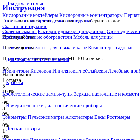
Для дома и семьи
Инструкция
Кислородные коктейлеры
Кислородные концентраторы
Перчат
Этот товар выведен из ассортимента,
выберите аналог
.
Электрогрелки
Ортопедические подушки
Скачать инструкцию
Солевые лампы
Бактерицидные рециркуляторы
Ортопедически
Преимущества:
хозблоки
Уличные обогреватели
Мебель для улицы
Преимущества
Газовые грили
Зонты для пляжа и кафе
Компостеры садовые
Противопролежневый матрас MТ-303 отзывы:
Для профилактики и лечения
5.0
Ирригаторы
Кислород
Ингаляторы/небулайзеры
Лечебные при
На основании
1 отзыва
Красота
5
100%
Косметологические лампы-лупы
Зеркала настольные и космети
4
0%
Измерительные и диагностические приборы
3
0%
Тонометры
Пульсоксиметры
Алкотестеры
Весы
Ростомеры
2
0%
Детские товары
1
0%