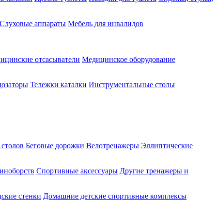
Слуховые аппараты
Мебель для инвалидов
ицинские отсасыватели
Медицинское оборудование
озаторы
Тележки каталки
Инструментальные столы
 столов
Беговые дорожки
Велотренажеры
Эллиптические
диноборств
Спортивные аксессуары
Другие тренажеры и
ские стенки
Домашние детские спортивные комплексы