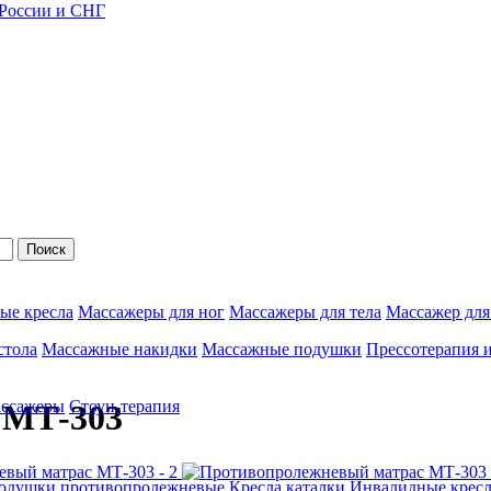
 России и СНГ
Поиск
ые кресла
Массажеры для ног
Массажеры для тела
Массажер для
стола
Массажные накидки
Массажные подушки
Прессотерапия 
ассажеры
Стоун-терапия
 MТ-303
одушки противопролежневые
Кресла каталки
Инвалидные кресл