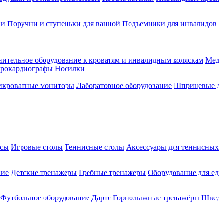
ии
Поручни и ступеньки для ванной
Подъемники для инвалидов
ительное оборудование к кроватям и инвалидным коляскам
Мед
трокардиографы
Носилки
икроватные мониторы
Лабораторное оборудование
Шприцевые д
ксы
Игровые столы
Теннисные столы
Аксессуары для теннисных
ние
Детские тренажеры
Гребные тренажеры
Оборудование для е
Футбольное оборудование
Дартс
Горнолыжные тренажёры
Швед