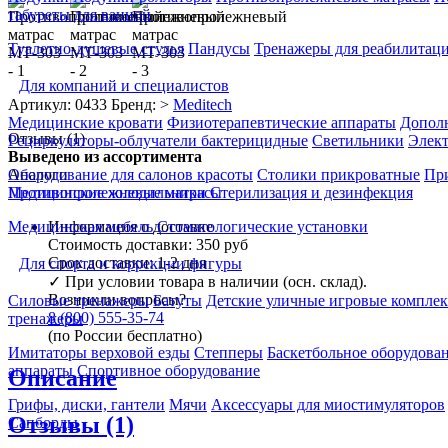
табуреты для ванной
Туалетно-душевые стулья
Пандусы
Тренажеры для реабилитац
Для компаний и специалистов
Артикул: 0433
Бренд: >
Meditech
Медицинские кровати
Физиотерапевтические аппараты
Дополн
Отзывы (1)
Рециркуляторы-облучатели бактерицидные
Светильники
Элек
Выведено из ассортимента
Аналоги
Оборудование для салонов красоты
Столики прикроватные
Пр
Противопролежневые матрасы
Медицинские холодильники
Стерилизация и дезинфекция
Информация о доставке
Медицинская мебель
Стоматологические установки
Стоимость доставки:
350 руб
Срок доставки:
1-2 дня
Для спорта и коррекции фигуры
✓
При условии товара в наличии (осн. склад).
Возникли вопросы?
Силовые тренажеры
Батуты
Детские уличные игровые компле
8 (800) 555-35-74
тренажеры
(по России бесплатно)
Имитаторы верховой езды
Степперы
Баскетбольное оборудова
аппараты
Спортивное оборудование
Описание
Грифы, диски, гантели
Мячи
Аксессуары для миостимуляторов
Отзывы (1)
Сапборды