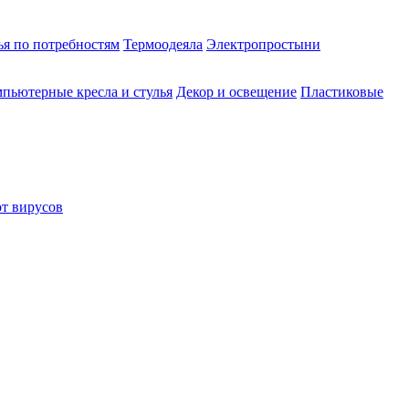
ья по потребностям
Термоодеяла
Электропростыни
пьютерные кресла и стулья
Декор и освещение
Пластиковые
от вирусов