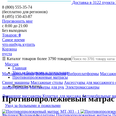
Доставка в 3122 пункта
8 (800) 555-35-74
(бесплатно для регионов)
8 (495) 150-43-87
Перезвонить мне
с 8:00 до 21:00
Без выходных
Товаров:
0
Самое время
что-нибудь купить
Корзина
пуста
☰
Каталог товаров
более 3790 товаров
Массаж
Главная
Уход за больными и пожилыми
Массажные банки
Вибромассажеры
Виброплатформы
Массажн
Противопролежневые матрасы
Свинг машины
Массажные столы
Аксессуары для массажного 
Вернуться назад
лимфодренажа
Массажеры для рук
Электромассажеры
Домашние массажеры
Кушетки для массажа
Автомобильные м
Противопролежневый матрас
Уход за больными и пожилыми
Ходунки
Ходунки-роллаторы
Противопролежневые матрасы
П