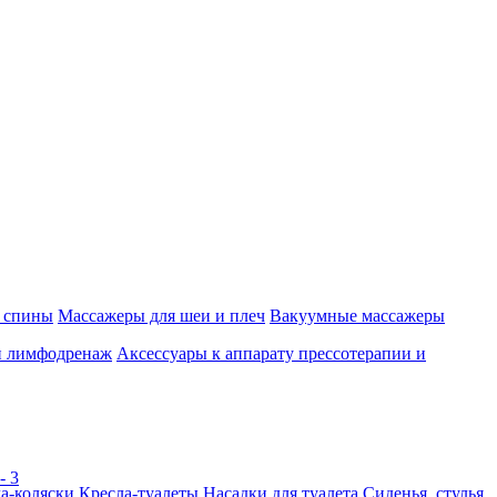
 спины
Массажеры для шеи и плеч
Вакуумные массажеры
и лимфодренаж
Аксессуары к аппарату прессотерапии и
а-коляски
Кресла-туалеты
Насадки для туалета
Сиденья, стулья,