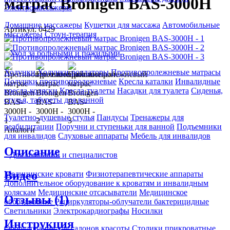
матрас Bronigen BAS-3000H
Электромассажеры
Домашние массажеры
Кушетки для массажа
Автомобильные
Артикул: 0429
массажеры
Стоун-терапия
Уход за больными и пожилыми
Ходунки
Ходунки-роллаторы
Противопролежневые матрасы
Подушки противопролежневые
Кресла каталки
Инвалидные
кресла-коляски
Кресла-туалеты
Насадки для туалета
Сиденья,
стулья, табуреты для ванной
Туалетно-душевые стулья
Пандусы
Тренажеры для
реабилитации
Поручни и ступеньки для ванной
Подъемники
Аналоги
для инвалидов
Слуховые аппараты
Мебель для инвалидов
Описание
Для компаний и специалистов
Видео
Медицинские кровати
Физиотерапевтические аппараты
Дополнительное оборудование к кроватям и инвалидным
коляскам
Медицинские отсасыватели
Медицинское
Отзывы (1)
оборудование
Рециркуляторы-облучатели бактерицидные
Светильники
Электрокардиографы
Носилки
Инструкция
Оборудование для салонов красоты
Столики прикроватные