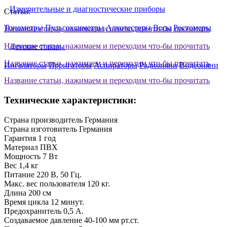
Измерительные и диагностические приборы
Статьи:
Тонометры
Пульсоксиметры
Алкотестеры
Весы
Ростомеры
Название статьи, нажимаем и переходим что-бы прочитать
Название статьи, нажимаем и переходим что-бы прочитать
Детские товары
Название статьи, нажимаем и переходим что-бы прочитать
Ингаляторы
Ирригаторы
Аспираторы
Радионяни
Видеоняни
Название статьи, нажимаем и переходим что-бы прочитать
Технические характеристики:
Страна производитель
Германия
Страна изготовитель
Германия
Гарантия
1 год
Материал
ПВХ
Мощность
7 Вт
Вес
1,4 кг
Питание
220 В, 50 Гц.
Макс. вес пользователя
120 кг.
Длина
200 см
Время цикла
12 минут.
Предохранитель
0,5 A.
Создаваемое давление
40-100 мм рт.ст.