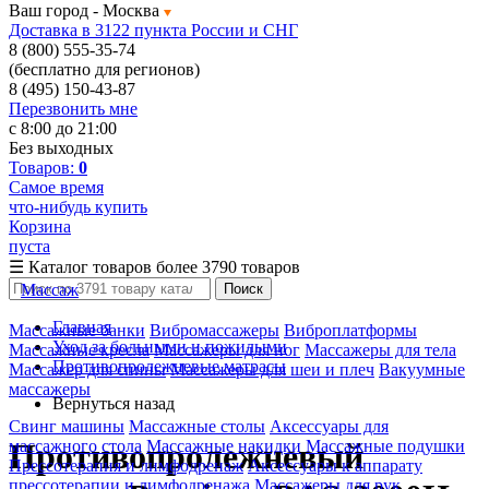
Ваш город -
Москва
Доставка в 3122 пункта России и СНГ
8 (800) 555-35-74
(бесплатно для регионов)
8 (495) 150-43-87
Перезвонить мне
с 8:00 до 21:00
Без выходных
Товаров:
0
Самое время
что-нибудь купить
Корзина
пуста
☰
Каталог товаров
более 3790 товаров
Массаж
Поиск
Главная
Массажные банки
Вибромассажеры
Виброплатформы
Уход за больными и пожилыми
Массажные кресла
Массажеры для ног
Массажеры для тела
Противопролежневые матрасы
Массажер для спины
Массажеры для шеи и плеч
Вакуумные
массажеры
Вернуться назад
Свинг машины
Массажные столы
Аксессуары для
массажного стола
Массажные накидки
Массажные подушки
Противопролежневый
Прессотерапия и лимфодренаж
Аксессуары к аппарату
прессотерапии и лимфодренажа
Массажеры для рук