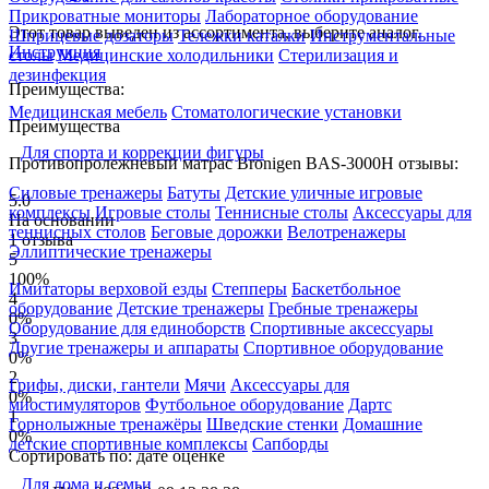
Прикроватные мониторы
Лабораторное оборудование
Этот товар выведен из ассортимента,
выберите аналог
.
Шприцевые дозаторы
Тележки каталки
Инструментальные
Инструкция
столы
Медицинские холодильники
Стерилизация и
дезинфекция
Преимущества:
Медицинская мебель
Стоматологические установки
Преимущества
Для спорта и коррекции фигуры
Противопролежневый матрас Bronigen BAS-3000H отзывы:
Силовые тренажеры
Батуты
Детские уличные игровые
5.0
комплексы
Игровые столы
Теннисные столы
Аксессуары для
На основании
теннисных столов
Беговые дорожки
Велотренажеры
1 отзыва
Эллиптические тренажеры
5
100%
Имитаторы верховой езды
Степперы
Баскетбольное
4
оборудование
Детские тренажеры
Гребные тренажеры
0%
Оборудование для единоборств
Спортивные аксессуары
3
Другие тренажеры и аппараты
Спортивное оборудование
0%
2
Грифы, диски, гантели
Мячи
Аксессуары для
0%
миостимуляторов
Футбольное оборудование
Дартс
1
Горнолыжные тренажёры
Шведские стенки
Домашние
0%
детские спортивные комплексы
Сапборды
Сортировать по:
дате
оценке
Для дома и семьи