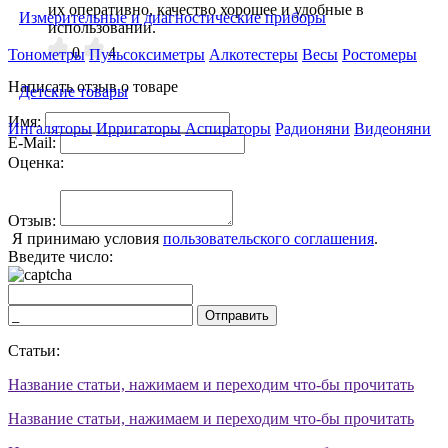
их оперативно, качество хорошее и удобные в
Измерительные и диагностические приборы
использовании.
0
4
Тонометры
Пульсоксиметры
Алкотестеры
Весы
Ростомеры
Написать отзыв о товаре
Детские товары
Имя:
Ингаляторы
Ирригаторы
Аспираторы
Радионяни
Видеоняни
E-Mail:
Оценка:
Отзыв:
Я принимаю условия
пользовательского соглашения
.
Введите число:
Отправить
Статьи:
Название статьи, нажимаем и переходим что-бы прочитать
Название статьи, нажимаем и переходим что-бы прочитать