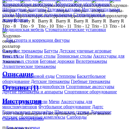
Прикроватные мониторы
Лабораторное оборудование
Шприцевые дозаторы
Тележки каталки
Инструментальные
столы
Медицинские холодильники
Стерилизация и
дезинфекция
Медицинская мебель
Стоматологические установки
Для спорта и коррекции фигуры
Силовые тренажеры
Батуты
Детские уличные игровые
комплексы
Игровые столы
Теннисные столы
Аксессуары для
теннисных столов
Беговые дорожки
Велотренажеры
Аналоги
Эллиптические тренажеры
Описание
Имитаторы верховой езды
Степперы
Баскетбольное
оборудование
Детские тренажеры
Гребные тренажеры
Отзывы (1)
Оборудование для единоборств
Спортивные аксессуары
Другие тренажеры и аппараты
Спортивное оборудование
Инструкция
Грифы, диски, гантели
Мячи
Аксессуары для
миостимуляторов
Футбольное оборудование
Дартс
Горнолыжные тренажёры
Шведские стенки
Домашние
Этот товар выведен из ассортимента,
выберите аналог
.
детские спортивные комплексы
Сапборды
Скачать инструкцию
Для дома и семьи
Преимущества: