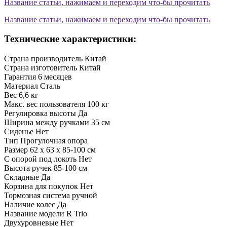
Название статьи, нажимаем и переходим что-бы прочитать
Название статьи, нажимаем и переходим что-бы прочитать
Технические характеристики:
Страна производитель
Китай
Страна изготовитель
Китай
Гарантия
6 месяцев
Материал
Сталь
Вес
6,6 кг
Макс. вес пользователя
100 кг
Регулировка высоты
Да
Ширина между ручками
35 см
Сиденье
Нет
Тип
Прогулочная опора
Размер
62 х 63 х 85-100 см
С опорой под локоть
Нет
Высота ручек
85-100 см
Складные
Да
Корзина для покупок
Нет
Тормозная система
ручной
Наличие колес
Да
Название модели
R Trio
Двухуровневые
Нет