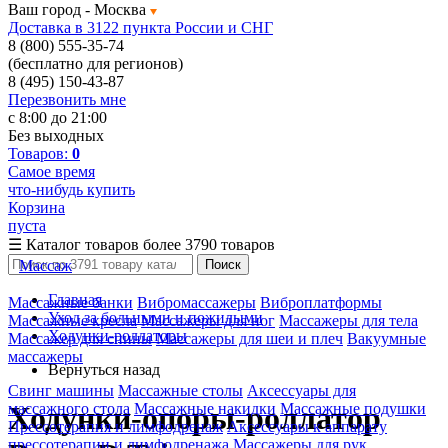
Ваш город -
Москва
Доставка в 3122 пункта России и СНГ
8 (800) 555-35-74
(бесплатно для регионов)
8 (495) 150-43-87
Перезвонить мне
с 8:00 до 21:00
Без выходных
Товаров:
0
Самое время
что-нибудь купить
Корзина
пуста
☰
Каталог товаров
более 3790 товаров
Массаж
Поиск
Главная
Массажные банки
Вибромассажеры
Виброплатформы
Уход за больными и пожилыми
Массажные кресла
Массажеры для ног
Массажеры для тела
Ходунки-роллаторы
Массажер для спины
Массажеры для шеи и плеч
Вакуумные
массажеры
Вернуться назад
Свинг машины
Массажные столы
Аксессуары для
массажного стола
Массажные накидки
Массажные подушки
Ходунки-опоры-роллатор
Прессотерапия и лимфодренаж
Аксессуары к аппарату
прессотерапии и лимфодренажа
Массажеры для рук