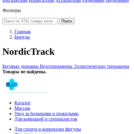
Ингаляторы
Ирригаторы
Аспираторы
Радионяни
Видеоняни
Фильтры
Поиск
Главная
Бренды
NordicTrack
Беговые дорожки
Велотренажеры
Эллиптические тренажеры
Товары не найдены.
Каталог
Массаж
Уход за больными и пожилыми
Для компаний и специалистов
Для спорта и коррекции фигуры