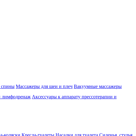
 спины
Массажеры для шеи и плеч
Вакуумные массажеры
и лимфодренаж
Аксессуары к аппарату прессотерапии и
а-коляски
Кресла-туалеты
Насадки для туалета
Сиденья, стулья,