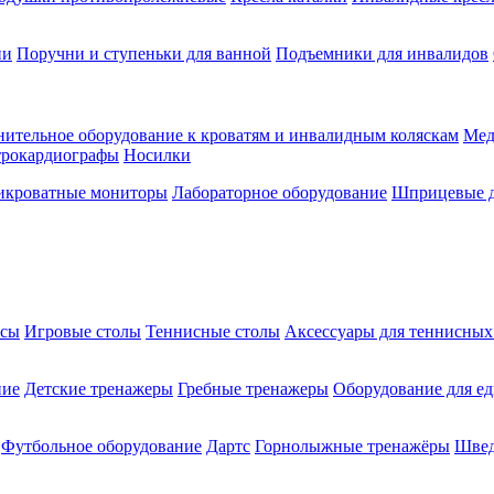
ии
Поручни и ступеньки для ванной
Подъемники для инвалидов
ительное оборудование к кроватям и инвалидным коляскам
Мед
трокардиографы
Носилки
икроватные мониторы
Лабораторное оборудование
Шприцевые д
ксы
Игровые столы
Теннисные столы
Аксессуары для теннисных
ние
Детские тренажеры
Гребные тренажеры
Оборудование для е
Футбольное оборудование
Дартс
Горнолыжные тренажёры
Швед