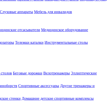
Слуховые аппараты
Мебель для инвалидов
ицинские отсасыватели
Медицинское оборудование
озаторы
Тележки каталки
Инструментальные столы
 столов
Беговые дорожки
Велотренажеры
Эллиптические
диноборств
Спортивные аксессуары
Другие тренажеры и
ские стенки
Домашние детские спортивные комплексы