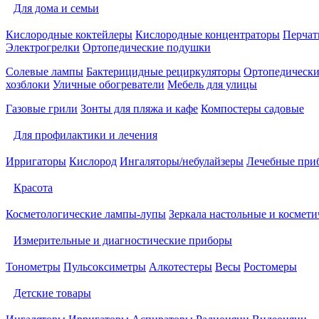
Для дома и семьи
Кислородные коктейлеры
Кислородные концентраторы
Перчат
Электрогрелки
Ортопедические подушки
Солевые лампы
Бактерицидные рециркуляторы
Ортопедически
хозблоки
Уличные обогреватели
Мебель для улицы
Газовые грили
Зонты для пляжа и кафе
Компостеры садовые
Для профилактики и лечения
Ирригаторы
Кислород
Ингаляторы/небулайзеры
Лечебные при
Красота
Косметологические лампы-лупы
Зеркала настольные и космети
Измерительные и диагностические приборы
Тонометры
Пульсоксиметры
Алкотестеры
Весы
Ростомеры
Детские товары