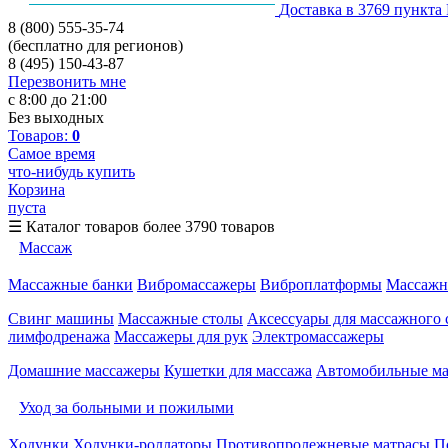
Доставка в 3769 пункта
8 (800) 555-35-74
(бесплатно для регионов)
8 (495) 150-43-87
Перезвонить мне
с 8:00 до 21:00
Без выходных
Товаров:
0
Самое время
что-нибудь купить
Корзина
пуста
☰
Каталог товаров
более 3790 товаров
Массаж
Массажные банки
Вибромассажеры
Виброплатформы
Массажн
Свинг машины
Массажные столы
Аксессуары для массажного 
лимфодренажа
Массажеры для рук
Электромассажеры
Домашние массажеры
Кушетки для массажа
Автомобильные м
Уход за больными и пожилыми
Ходунки
Ходунки-роллаторы
Противопролежневые матрасы
П