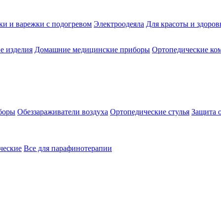
ки и варежки с подогревом
Электроодеяла
Для красоты и здоров
е изделия
Домашние медицинские приборы
Ортопедические ком
боры
Обеззараживатели воздуха
Ортопедические стулья
Защита 
ческие
Все для парафинотерапии