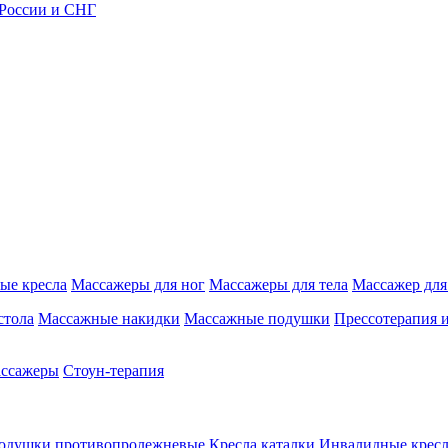
 России и СНГ
ые кресла
Массажеры для ног
Массажеры для тела
Массажер для
стола
Массажные накидки
Массажные подушки
Прессотерапия 
ассажеры
Стоун-терапия
одушки противопролежневые
Кресла каталки
Инвалидные кресл