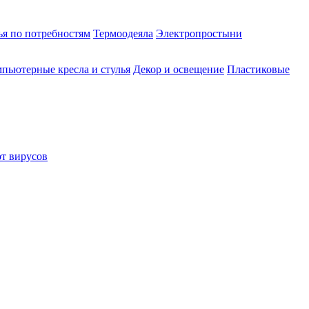
ья по потребностям
Термоодеяла
Электропростыни
пьютерные кресла и стулья
Декор и освещение
Пластиковые
от вирусов