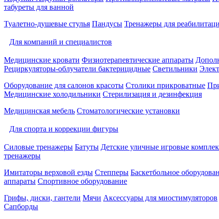
табуреты для ванной
Туалетно-душевые стулья
Пандусы
Тренажеры для реабилитац
Для компаний и специалистов
Медицинские кровати
Физиотерапевтические аппараты
Дополн
Рециркуляторы-облучатели бактерицидные
Светильники
Элек
Оборудование для салонов красоты
Столики прикроватные
Пр
Медицинские холодильники
Стерилизация и дезинфекция
Медицинская мебель
Стоматологические установки
Для спорта и коррекции фигуры
Силовые тренажеры
Батуты
Детские уличные игровые компле
тренажеры
Имитаторы верховой езды
Степперы
Баскетбольное оборудова
аппараты
Спортивное оборудование
Грифы, диски, гантели
Мячи
Аксессуары для миостимуляторов
Сапборды