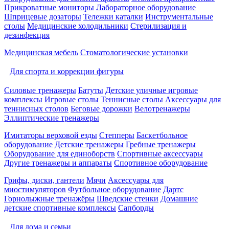
Прикроватные мониторы
Лабораторное оборудование
Шприцевые дозаторы
Тележки каталки
Инструментальные
столы
Медицинские холодильники
Стерилизация и
дезинфекция
Медицинская мебель
Стоматологические установки
Для спорта и коррекции фигуры
Силовые тренажеры
Батуты
Детские уличные игровые
комплексы
Игровые столы
Теннисные столы
Аксессуары для
теннисных столов
Беговые дорожки
Велотренажеры
Эллиптические тренажеры
Имитаторы верховой езды
Степперы
Баскетбольное
оборудование
Детские тренажеры
Гребные тренажеры
Оборудование для единоборств
Спортивные аксессуары
Другие тренажеры и аппараты
Спортивное оборудование
Грифы, диски, гантели
Мячи
Аксессуары для
миостимуляторов
Футбольное оборудование
Дартс
Горнолыжные тренажёры
Шведские стенки
Домашние
детские спортивные комплексы
Сапборды
Для дома и семьи