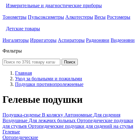
Измерительные и диагностические приборы
Тонометры
Пульсоксиметры
Алкотестеры
Весы
Ростомеры
Детские товары
Ингаляторы
Ирригаторы
Аспираторы
Радионяни
Видеоняни
Фильтры
Поиск
Главная
Уход за больными и пожилыми
Подушки противопролежневые
Гелевые подушки
Подушка-сиденье
В коляску
Автономные
Для сидения
Воздушные
Для лежачих больных
Ортопедические подушки
для стульев
Ортопедические подушки для сидений на стулья
Гелевые
Ортопедические