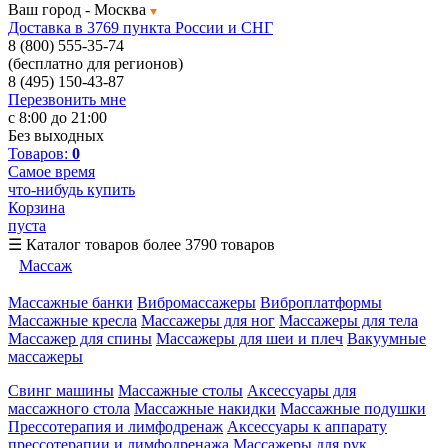
Ваш город -
Москва
Доставка в 3769 пункта России и СНГ
8 (800) 555-35-74
(бесплатно для регионов)
8 (495) 150-43-87
Перезвонить мне
с 8:00 до 21:00
Без выходных
Товаров:
0
Самое время
что-нибудь купить
Корзина
пуста
☰
Каталог товаров
более 3790 товаров
Массаж
Массажные банки
Вибромассажеры
Виброплатформы
Массажные кресла
Массажеры для ног
Массажеры для тела
Массажер для спины
Массажеры для шеи и плеч
Вакуумные
массажеры
Свинг машины
Массажные столы
Аксессуары для
массажного стола
Массажные накидки
Массажные подушки
Прессотерапия и лимфодренаж
Аксессуары к аппарату
прессотерапии и лимфодренажа
Массажеры для рук