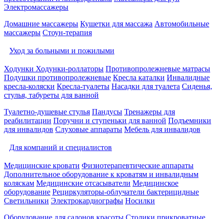
Электромассажеры
Домашние массажеры
Кушетки для массажа
Автомобильные
массажеры
Стоун-терапия
Уход за больными и пожилыми
Ходунки
Ходунки-роллаторы
Противопролежневые матрасы
Подушки противопролежневые
Кресла каталки
Инвалидные
кресла-коляски
Кресла-туалеты
Насадки для туалета
Сиденья,
стулья, табуреты для ванной
Туалетно-душевые стулья
Пандусы
Тренажеры для
реабилитации
Поручни и ступеньки для ванной
Подъемники
для инвалидов
Слуховые аппараты
Мебель для инвалидов
Для компаний и специалистов
Медицинские кровати
Физиотерапевтические аппараты
Дополнительное оборудование к кроватям и инвалидным
коляскам
Медицинские отсасыватели
Медицинское
оборудование
Рециркуляторы-облучатели бактерицидные
Светильники
Электрокардиографы
Носилки
Оборудование для салонов красоты
Столики прикроватные