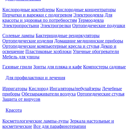
Кислородные коктейлеры
Кислородные концентраторы
Перчатки и варежки с подогревом
Электроодеяла
Для
красоты и здоровья по потребностям
Термоодеяла
Электропростыни
Электрогрелки
Ортопедические подушки
Солевые лампы
Бактерицидные рециркуляторы
Ортопедические изделия
Домашние медицинские приборы
Ортопедические компьютерные кресла и стулья
Декор и
освещение
Пластиковые хозблоки
Уличные обогреватели
Мебель для улицы
Газовые грили
Зонты для пляжа и кафе
Компостеры садовые
Для профилактики и лечения
Ирригаторы
Кислород
Ингаляторы/небулайзеры
Лечебные
приборы
Обеззараживатели воздуха
Ортопедические стулья
Защита от вирусов
Красота
Косметологические лампы-лупы
Зеркала настольные и
косметические
Все для парафинотерапии