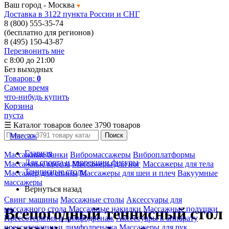
Ваш город -
Москва
Доставка в 3122 пункта России и СНГ
8 (800) 555-35-74
(бесплатно для регионов)
8 (495) 150-43-87
Перезвонить мне
с 8:00 до 21:00
Без выходных
Товаров:
0
Самое время
что-нибудь купить
Корзина
пуста
☰
Каталог товаров
более 3790 товаров
Массаж
Поиск
Главная
Массажные банки
Вибромассажеры
Виброплатформы
Для спорта и коррекции фигуры
Массажные кресла
Массажеры для ног
Массажеры для тела
Теннисные столы
Массажер для спины
Массажеры для шеи и плеч
Вакуумные
массажеры
Вернуться назад
Свинг машины
Массажные столы
Аксессуары для
массажного стола
Массажные накидки
Массажные подушки
Всепогодный теннисный стол
Прессотерапия и лимфодренаж
Аксессуары к аппарату
прессотерапии и лимфодренажа
Массажеры для рук