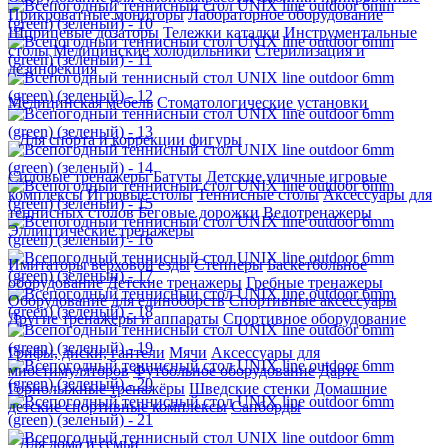
Прикроватные мониторы
Лабораторное оборудование
Шприцевые дозаторы
Тележки каталки
Инструментальные
столы
Медицинские холодильники
Стерилизация и
дезинфекция
Медицинская мебель
Стоматологические установки
Для спорта и коррекции фигуры
Силовые тренажеры
Батуты
Детские уличные игровые
комплексы
Игровые столы
Теннисные столы
Аксессуары для
теннисных столов
Беговые дорожки
Велотренажеры
Эллиптические тренажеры
Имитаторы верховой езды
Степперы
Баскетбольное
оборудование
Детские тренажеры
Гребные тренажеры
Оборудование для единоборств
Спортивные аксессуары
Другие тренажеры и аппараты
Спортивное оборудование
Грифы, диски, гантели
Мячи
Аксессуары для
миостимуляторов
Футбольное оборудование
Дартс
Горнолыжные тренажёры
Шведские стенки
Домашние
детские спортивные комплексы
Сапборды
Для дома и семьи