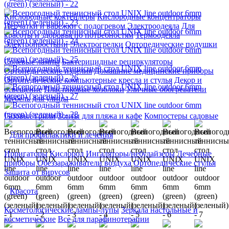
Кислородные коктейлеры
Кислородные концентраторы
Перчатки и варежки с подогревом
Электроодеяла
Для
красоты и здоровья по потребностям
Термоодеяла
Электропростыни
Электрогрелки
Ортопедические подушки
Солевые лампы
Бактерицидные рециркуляторы
Ортопедические изделия
Домашние медицинские приборы
Ортопедические компьютерные кресла и стулья
Декор и
освещение
Пластиковые хозблоки
Уличные обогреватели
Мебель для улицы
Газовые грили
Зонты для пляжа и кафе
Компостеры садовые
Для профилактики и лечения
Ирригаторы
Кислород
Ингаляторы/небулайзеры
Лечебные
приборы
Обеззараживатели воздуха
Ортопедические стулья
Защита от вирусов
Красота
Косметологические лампы-лупы
Зеркала настольные и
косметические
Все для парафинотерапии