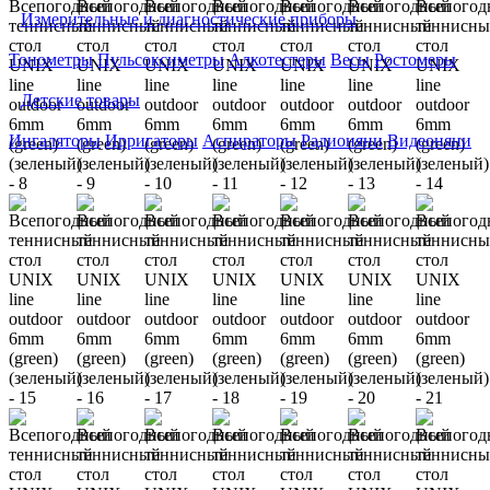
Измерительные и диагностические приборы
Тонометры
Пульсоксиметры
Алкотестеры
Весы
Ростомеры
Детские товары
Ингаляторы
Ирригаторы
Аспираторы
Радионяни
Видеоняни