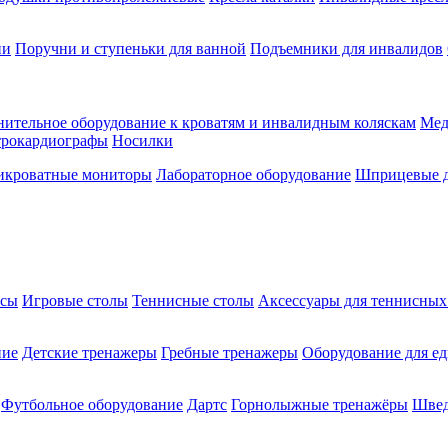
ии
Поручни и ступеньки для ванной
Подъемники для инвалидов
ительное оборудование к кроватям и инвалидным коляскам
Мед
трокардиографы
Носилки
икроватные мониторы
Лабораторное оборудование
Шприцевые д
ксы
Игровые столы
Теннисные столы
Аксессуары для теннисных
ние
Детские тренажеры
Гребные тренажеры
Оборудование для е
Футбольное оборудование
Дартс
Горнолыжные тренажёры
Швед