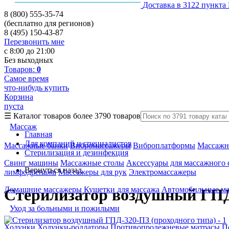
Доставка в 3122 пункта
8 (800) 555-35-74
(бесплатно для регионов)
8 (495) 150-43-87
Перезвонить мне
с 8:00 до 21:00
Без выходных
Товаров:
0
Самое время
что-нибудь купить
Корзина
пуста
☰
Каталог товаров
более 3790 товаров
Массаж
Главная
Для компаний и специалистов
Массажные банки
Вибромассажеры
Виброплатформы
Массажн
Стерилизация и дезинфекция
Свинг машины
Массажные столы
Аксессуары для массажного 
Вернуться назад
лимфодренажа
Массажеры для рук
Электромассажеры
Домашние массажеры
Кушетки для массажа
Автомобильные м
Стерилизатор воздушный ГПД-
Уход за больными и пожилыми
Ходунки
Ходунки-роллаторы
Противопролежневые матрасы
П