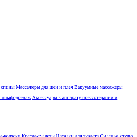
 спины
Массажеры для шеи и плеч
Вакуумные массажеры
и лимфодренаж
Аксессуары к аппарату прессотерапии и
а-коляски
Кресла-туалеты
Насадки для туалета
Сиденья, стулья,