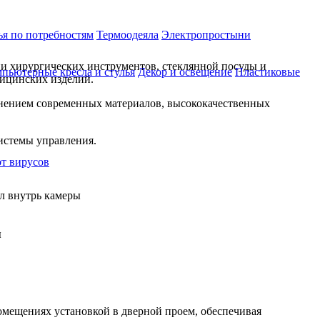
ья по потребностям
Термоодеяла
Электропростыни
и хирургических инструментов, стеклянной посуды и
пьютерные кресла и стулья
Декор и освещение
Пластиковые
дицинских изделий.
енением современных материалов, высококачественных
системы управления.
от вирусов
ал внутрь камеры
ы
помещениях установкой в дверной проем, обеспечивая