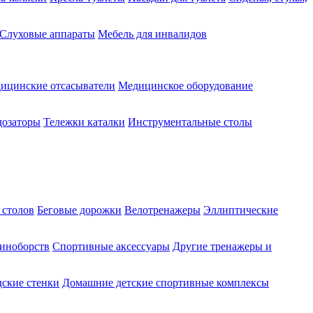
Слуховые аппараты
Мебель для инвалидов
ицинские отсасыватели
Медицинское оборудование
озаторы
Тележки каталки
Инструментальные столы
 столов
Беговые дорожки
Велотренажеры
Эллиптические
диноборств
Спортивные аксессуары
Другие тренажеры и
ские стенки
Домашние детские спортивные комплексы