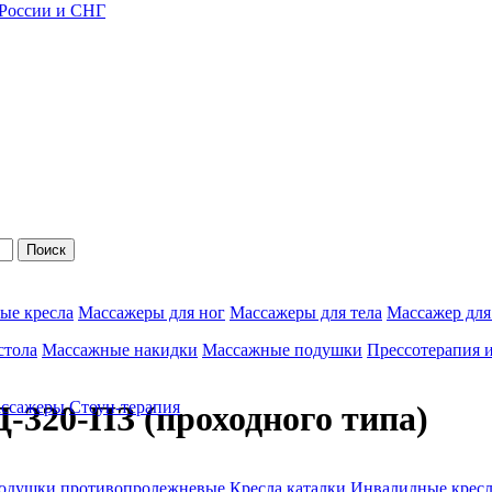
 России и СНГ
Поиск
ые кресла
Массажеры для ног
Массажеры для тела
Массажер для
стола
Массажные накидки
Массажные подушки
Прессотерапия 
ассажеры
Стоун-терапия
320-ПЗ (проходного типа)
одушки противопролежневые
Кресла каталки
Инвалидные кресл