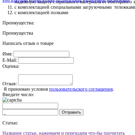
Ингаляторы
Ирригаторы
Аспираторы
Радионяни
Видеоняни
надежную защиту стерильного материала от повторного з
с комплектацией специальными загрузочными тележками,
с комплектацией полками
Преимущества:
Преимущества
Написать отзыв о товаре
Имя:
E-Mail:
Оценка:
Отзыв:
Я принимаю условия
пользовательского соглашения
.
Введите число:
Отправить
Статьи:
Название статьи, нажимаем и переходим что-бы прочитать