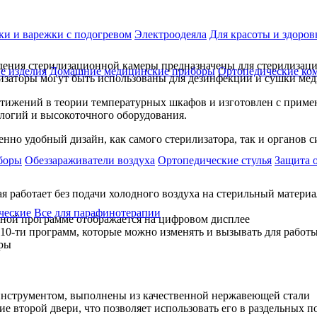
ки и варежки с подогревом
Электроодеяла
Для красоты и здоров
ения стерилизационной камеры предназначены для стерилизаци
е изделия
Домашние медицинские приборы
Ортопедические ком
лизаторы могут быть использованы для дезинфекции и сушки ме
остижений в теории температурных шкафов и изготовлен с прим
логий и высокоточного оборудования.
нно удобный дизайн, как самого стерилизатора, так и органов 
боры
Обеззараживатели воздуха
Ортопедические стулья
Защита 
 работает без подачи холодного воздуха на стерильный матери
ческие
Все для парафинотерапии
ной программе отображается на цифровом дисплее
 10-ти программ, которые можно изменять и вызывать для работ
еры
инструментом, выполнены из качественной нержавеющей стали
е второй двери, что позволяет использовать его в раздельных 