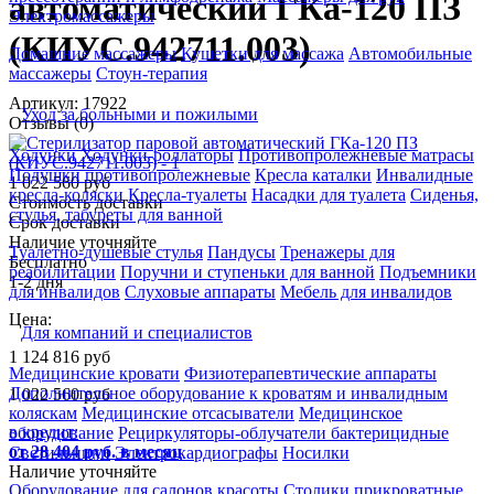
автоматический ГКа-120 ПЗ
Электромассажеры
(КИУС.942711.003)
Домашние массажеры
Кушетки для массажа
Автомобильные
массажеры
Стоун-терапия
Артикул: 17922
Уход за больными и пожилыми
Отзывы (0)
Ходунки
Ходунки-роллаторы
Противопролежневые матрасы
Подушки противопролежневые
Кресла каталки
Инвалидные
1 022 560 руб
кресла-коляски
Кресла-туалеты
Насадки для туалета
Сиденья,
Стоимость доставки
стулья, табуреты для ванной
Срок доставки
Наличие уточняйте
Туалетно-душевые стулья
Пандусы
Тренажеры для
Бесплатно
реабилитации
Поручни и ступеньки для ванной
Подъемники
1-2 дня
для инвалидов
Слуховые аппараты
Мебель для инвалидов
Цена:
Для компаний и специалистов
1 124 816
руб
Медицинские кровати
Физиотерапевтические аппараты
Дополнительное оборудование к кроватям и инвалидным
1 022 560
руб
коляскам
Медицинские отсасыватели
Медицинское
в кредит:
оборудование
Рециркуляторы-облучатели бактерицидные
от 28 404 руб. в месяц
Светильники
Электрокардиографы
Носилки
Наличие уточняйте
Оборудование для салонов красоты
Столики прикроватные