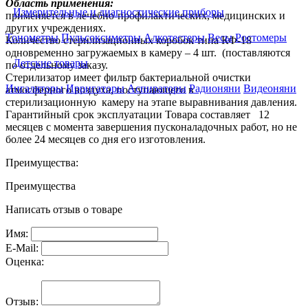
Область применения:
Измерительные и диагностические приборы
применяется в лечебно-профилактических, медицинских и
других учреждениях.
Тонометры
Пульсоксиметры
Алкотестеры
Весы
Ростомеры
Количество стерилизационных коробок типа КФ-18
одновременно загружаемых в камеру – 4 шт. (поставляются
Детские товары
по отдельному заказу.
Стерилизатор имеет фильтр бактериальной очистки
Ингаляторы
Ирригаторы
Аспираторы
Радионяни
Видеоняни
атмосферного воздуха, поступающего в
стерилизационную камеру на этапе выравнивания давления.
Гарантийный срок эксплуатации Товара составляет 12
месяцев с момента завершения пусконаладочных работ, но не
более 24 месяцев со дня его изготовления.
Преимущества:
Преимущества
Написать отзыв о товаре
Имя:
E-Mail:
Оценка:
Отзыв: