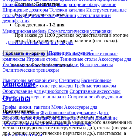
Доставка:
Бесплатно
Прикроватные мониторы
Лабораторное оборудование
Шприцевые дозаторы
Тележки каталки
Инструментальные
В удобное для вас время!
столы
Медицинские холодильники
Стерилизация и
дезинфекция
Срок доставки -
1-2 дня
Медицинская мебель
Стоматологические установки
При заказе до 11:00 доставка осуществляется в этот же
день. При условии товара в наличии (осн. склад).
Для спорта и коррекции фигуры
*
Позвонить и купить
Силовые тренажеры
Батуты
Детские уличные игровые
Добавить в корзину
комплексы
Игровые столы
Теннисные столы
Аксессуары для
*
теннисных столов
Беговые дорожки
Велотренажеры
- Звонок по России бесплатный.
Эллиптические тренажеры
Имитаторы верховой езды
Степперы
Баскетбольное
Описание
оборудование
Детские тренажеры
Гребные тренажеры
Оборудование для единоборств
Спортивные аксессуары
Другие тренажеры и аппараты
Спортивное оборудование
Отзывы
Грифы, диски, гантели
Мячи
Аксессуары для
Предназначен:
миостимуляторов
Футбольное оборудование
Дартс
для стерилизации водяным насыщенным паром под
Горнолыжные тренажёры
Шведские стенки
Домашние
избыточным давлением изделий медицинского назначения из
детские спортивные комплексы
Сапборды
металла (хирургические инструменты и др.), стекла (посуда и
др.), резины (хирургические перчатки и др.), пластмассы, а
Для дома и семьи