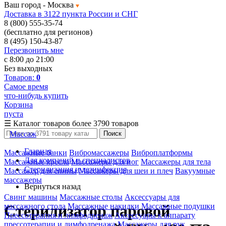
Ваш город -
Москва
Доставка в 3122 пункта России и СНГ
8 (800) 555-35-74
(бесплатно для регионов)
8 (495) 150-43-87
Перезвонить мне
с 8:00 до 21:00
Без выходных
Товаров:
0
Самое время
что-нибудь купить
Корзина
пуста
☰
Каталог товаров
более 3790 товаров
Массаж
Поиск
Главная
Массажные банки
Вибромассажеры
Виброплатформы
Для компаний и специалистов
Массажные кресла
Массажеры для ног
Массажеры для тела
Стерилизация и дезинфекция
Массажер для спины
Массажеры для шеи и плеч
Вакуумные
массажеры
Вернуться назад
Свинг машины
Массажные столы
Аксессуары для
массажного стола
Массажные накидки
Массажные подушки
Стерилизатор паровой
Прессотерапия и лимфодренаж
Аксессуары к аппарату
прессотерапии и лимфодренажа
Массажеры для рук