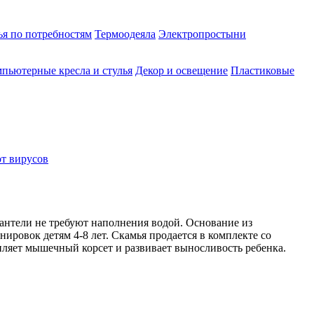
ья по потребностям
Термоодеяла
Электропростыни
пьютерные кресла и стулья
Декор и освещение
Пластиковые
от вирусов
гантели не требуют наполнения водой. Основание из
ировок детям 4-8 лет. Скамья продается в комплекте со
ляет мышечный корсет и развивает выносливость ребенка.