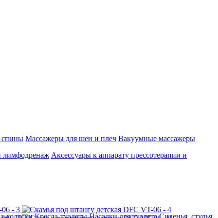
 спины
Массажеры для шеи и плеч
Вакуумные массажеры
и лимфодренаж
Аксессуары к аппарату прессотерапии и
а-коляски
Кресла-туалеты
Насадки для туалета
Сиденья, стулья,