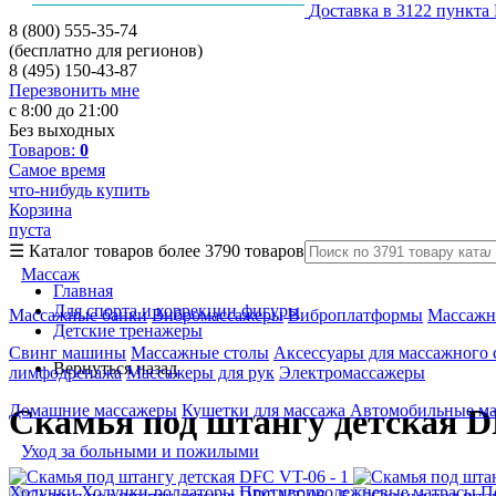
Доставка в 3122 пункта
8 (800) 555-35-74
(бесплатно для регионов)
8 (495) 150-43-87
Перезвонить мне
с 8:00 до 21:00
Без выходных
Товаров:
0
Самое время
что-нибудь купить
Корзина
пуста
☰
Каталог товаров
более 3790 товаров
Массаж
Главная
Для спорта и коррекции фигуры
Массажные банки
Вибромассажеры
Виброплатформы
Массажн
Детские тренажеры
Свинг машины
Массажные столы
Аксессуары для массажного 
Вернуться назад
лимфодренажа
Массажеры для рук
Электромассажеры
Домашние массажеры
Кушетки для массажа
Автомобильные м
Скамья под штангу детская D
Уход за больными и пожилыми
Ходунки
Ходунки-роллаторы
Противопролежневые матрасы
П