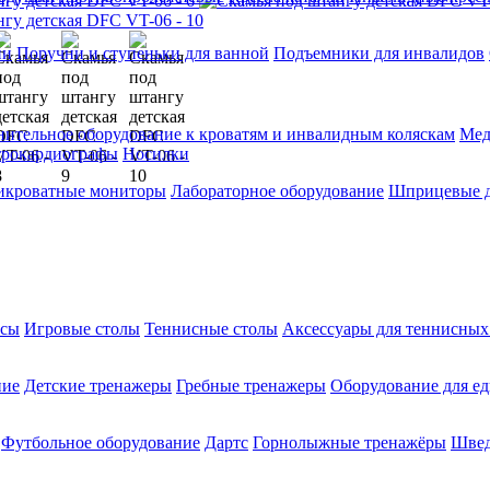
ии
Поручни и ступеньки для ванной
Подъемники для инвалидов
ительное оборудование к кроватям и инвалидным коляскам
Мед
трокардиографы
Носилки
икроватные мониторы
Лабораторное оборудование
Шприцевые д
ксы
Игровые столы
Теннисные столы
Аксессуары для теннисных
ние
Детские тренажеры
Гребные тренажеры
Оборудование для е
Футбольное оборудование
Дартс
Горнолыжные тренажёры
Швед