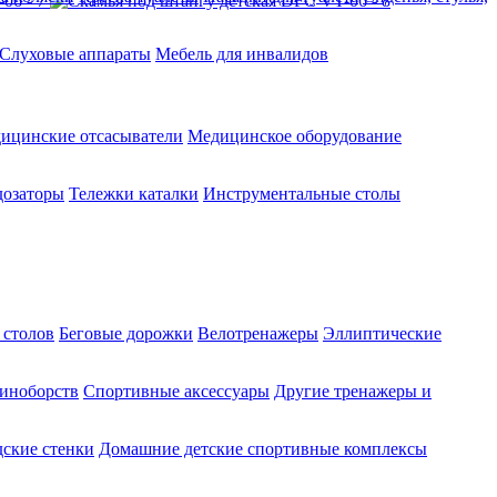
Слуховые аппараты
Мебель для инвалидов
ицинские отсасыватели
Медицинское оборудование
озаторы
Тележки каталки
Инструментальные столы
 столов
Беговые дорожки
Велотренажеры
Эллиптические
диноборств
Спортивные аксессуары
Другие тренажеры и
ские стенки
Домашние детские спортивные комплексы