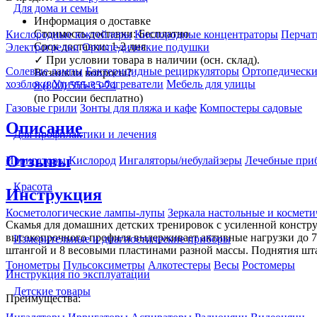
Для дома и семьи
Информация о доставке
Стоимость доставки:
Бесплатно
Кислородные коктейлеры
Кислородные концентраторы
Перчат
Срок доставки:
1-2 дня
Электрогрелки
Ортопедические подушки
✓
При условии товара в наличии (осн. склад).
Солевые лампы
Бактерицидные рециркуляторы
Ортопедически
Возникли вопросы?
хозблоки
Уличные обогреватели
Мебель для улицы
8 (800) 555-35-74
(по России бесплатно)
Газовые грили
Зонты для пляжа и кафе
Компостеры садовые
Описание
Для профилактики и лечения
Отзывы
Ирригаторы
Кислород
Ингаляторы/небулайзеры
Лечебные при
Красота
Инструкция
Косметологические лампы-лупы
Зеркала настольные и космети
Скамья для домашних детских тренировок с усиленной конструк
высокопрочного профиля выдерживает активные нагрузки до 70 
Измерительные и диагностические приборы
штангой и 8 весовыми пластинами разной массы. Поднятия шта
Тонометры
Пульсоксиметры
Алкотестеры
Весы
Ростомеры
Инструкция по эксплуатации
Детские товары
Преимущества: