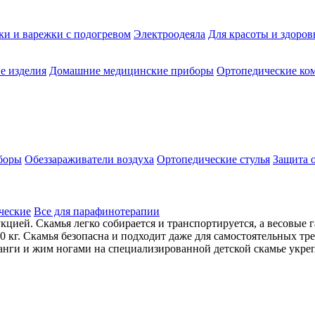
ки и варежки с подогревом
Электроодеяла
Для красоты и здоров
е изделия
Домашние медицинские приборы
Ортопедические ком
боры
Обеззараживатели воздуха
Ортопедические стулья
Защита 
ческие
Все для парафинотерапии
цией. Скамья легко собирается и транспортируется, а весовые 
кг. Скамья безопасна и подходит даже для самостоятельных трен
нги и жим ногами на специализированной детской скамье укреп