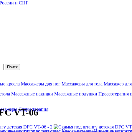
 России и СНГ
Поиск
ые кресла
Массажеры для ног
Массажеры для тела
Массажер для
стола
Массажные накидки
Массажные подушки
Прессотерапия 
ассажеры
Стоун-терапия
FC VT-06
одушки противопролежневые
Кресла каталки
Инвалидные кресл