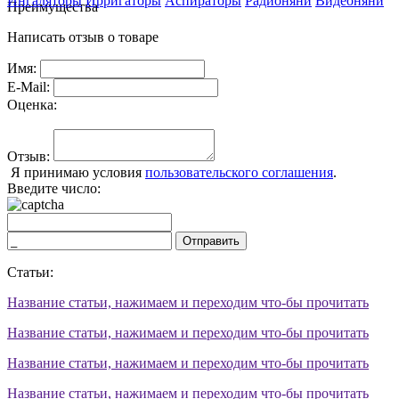
Ингаляторы
Ирригаторы
Аспираторы
Радионяни
Видеоняни
Преимущества
Написать отзыв о товаре
Имя:
E-Mail:
Оценка:
Отзыв:
Я принимаю условия
пользовательского соглашения
.
Введите число:
Отправить
Статьи:
Название статьи, нажимаем и переходим что-бы прочитать
Название статьи, нажимаем и переходим что-бы прочитать
Название статьи, нажимаем и переходим что-бы прочитать
Название статьи, нажимаем и переходим что-бы прочитать