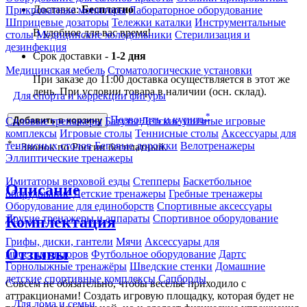
Доставка:
Бесплатно
Прикроватные мониторы
Лабораторное оборудование
Шприцевые дозаторы
Тележки каталки
Инструментальные
В удобное для вас время!
столы
Медицинские холодильники
Стерилизация и
дезинфекция
Срок доставки -
1-2 дня
Медицинская мебель
Стоматологические установки
При заказе до 11:00 доставка осуществляется в этот же
день. При условии товара в наличии (осн. склад).
Для спорта и коррекции фигуры
*
Позвонить и купить
Силовые тренажеры
Батуты
Детские уличные игровые
Добавить в корзину
комплексы
Игровые столы
Теннисные столы
Аксессуары для
*
теннисных столов
Беговые дорожки
Велотренажеры
- Звонок по России бесплатный.
Эллиптические тренажеры
Имитаторы верховой езды
Степперы
Баскетбольное
Описание
оборудование
Детские тренажеры
Гребные тренажеры
Оборудование для единоборств
Спортивные аксессуары
Другие тренажеры и аппараты
Спортивное оборудование
Комплектация
Грифы, диски, гантели
Мячи
Аксессуары для
Отзывы
миостимуляторов
Футбольное оборудование
Дартс
Горнолыжные тренажёры
Шведские стенки
Домашние
детские спортивные комплексы
Сапборды
Совсем не обязательно, чтобы веселье приходило с
аттракционами! Создать игровую площадку, которая будет не
Для дома и семьи