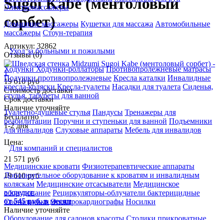
Sugoi Kabe (ментоловый
Электромассажеры
сорбет)
Домашние массажеры
Кушетки для массажа
Автомобильные
массажеры
Стоун-терапия
Артикул: 32862
Уход за больными и пожилыми
Отзывы (0)
Ходунки
Ходунки-роллаторы
Противопролежневые матрасы
Подушки противопролежневые
Кресла каталки
Инвалидные
19 610 руб
кресла-коляски
Кресла-туалеты
Насадки для туалета
Сиденья,
Стоимость доставки
стулья, табуреты для ванной
Срок доставки
Наличие уточняйте
Туалетно-душевые стулья
Пандусы
Тренажеры для
Бесплатно
реабилитации
Поручни и ступеньки для ванной
Подъемники
1-2 дня
для инвалидов
Слуховые аппараты
Мебель для инвалидов
Цена:
Для компаний и специалистов
21 571
руб
Медицинские кровати
Физиотерапевтические аппараты
Дополнительное оборудование к кроватям и инвалидным
19 610
руб
коляскам
Медицинские отсасыватели
Медицинское
в кредит:
оборудование
Рециркуляторы-облучатели бактерицидные
от 545 руб. в месяц
Светильники
Электрокардиографы
Носилки
Наличие уточняйте
Оборудование для салонов красоты
Столики прикроватные