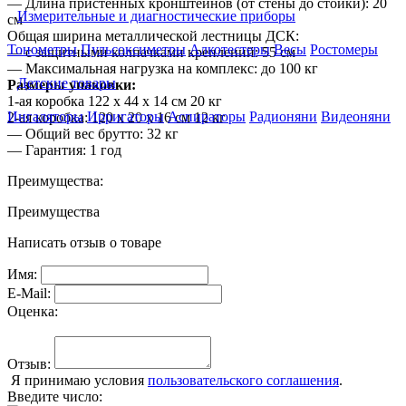
— Длина пристенных кронштейнов (от стены до стойки): 20
Измерительные и диагностические приборы
см
Общая ширина металлической лестницы ДСК:
Тонометры
Пульсоксиметры
Алкотестеры
Весы
Ростомеры
— c защитными колпачками креплений: 55 см
— Максимальная нагрузка на комплекс: до 100 кг
Детские товары
Размеры упаковки:
1-ая коробка 122 х 44 х 14 см 20 кг
Ингаляторы
Ирригаторы
Аспираторы
Радионяни
Видеоняни
2-ая коробка: 120 х 20 х 16 см 12 кг
— Общий вес брутто: 32 кг
— Гарантия: 1 год
Преимущества:
Преимущества
Написать отзыв о товаре
Имя:
E-Mail:
Оценка:
Отзыв:
Я принимаю условия
пользовательского соглашения
.
Введите число: