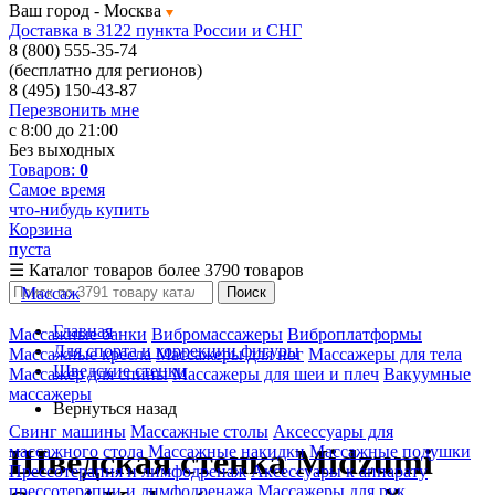
Ваш город -
Москва
Доставка в 3122 пункта России и СНГ
8 (800) 555-35-74
(бесплатно для регионов)
8 (495) 150-43-87
Перезвонить мне
с 8:00 до 21:00
Без выходных
Товаров:
0
Самое время
что-нибудь купить
Корзина
пуста
☰
Каталог товаров
более 3790 товаров
Массаж
Поиск
Главная
Массажные банки
Вибромассажеры
Виброплатформы
Для спорта и коррекции фигуры
Массажные кресла
Массажеры для ног
Массажеры для тела
Шведские стенки
Массажер для спины
Массажеры для шеи и плеч
Вакуумные
массажеры
Вернуться назад
Свинг машины
Массажные столы
Аксессуары для
массажного стола
Массажные накидки
Массажные подушки
Шведская стенка Midzumi
Прессотерапия и лимфодренаж
Аксессуары к аппарату
прессотерапии и лимфодренажа
Массажеры для рук