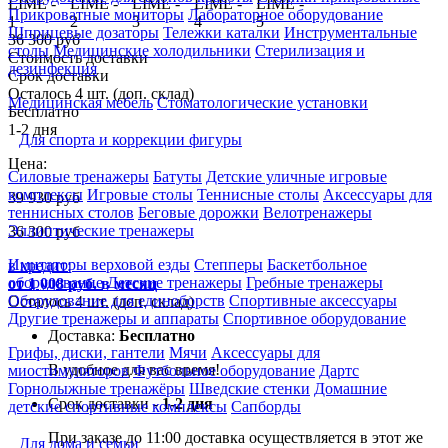
Прикроватные мониторы
Лабораторное оборудование
Шприцевые дозаторы
Тележки каталки
Инструментальные
36 300 руб
столы
Медицинские холодильники
Стерилизация и
Стоимость доставки
дезинфекция
Срок доставки
Осталось 4 шт. (доп. склад)
Медицинская мебель
Стоматологические установки
Бесплатно
1-2 дня
Для спорта и коррекции фигуры
Цена:
Силовые тренажеры
Батуты
Детские уличные игровые
комплексы
Игровые столы
Теннисные столы
Аксессуары для
39 930
руб
теннисных столов
Беговые дорожки
Велотренажеры
Эллиптические тренажеры
36 300
руб
Имитаторы верховой езды
Степперы
Баскетбольное
в кредит:
оборудование
Детские тренажеры
Гребные тренажеры
от 1 008 руб. в месяц
Оборудование для единоборств
Спортивные аксессуары
Осталось 4 шт. (доп. склад)
Другие тренажеры и аппараты
Спортивное оборудование
Доставка:
Бесплатно
Грифы, диски, гантели
Мячи
Аксессуары для
В удобное для вас время!
миостимуляторов
Футбольное оборудование
Дартс
Горнолыжные тренажёры
Шведские стенки
Домашние
Срок доставки -
1-2 дня
детские спортивные комплексы
Сапборды
При заказе до 11:00 доставка осуществляется в этот же
Для дома и семьи