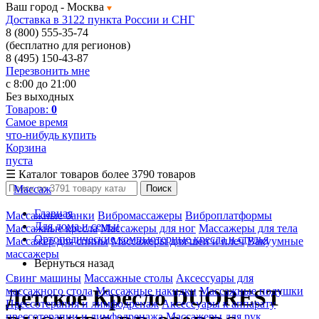
Ваш город -
Москва
Доставка в 3122 пункта России и СНГ
8 (800) 555-35-74
(бесплатно для регионов)
8 (495) 150-43-87
Перезвонить мне
с 8:00 до 21:00
Без выходных
Товаров:
0
Самое время
что-нибудь купить
Корзина
пуста
☰
Каталог товаров
более 3790 товаров
Массаж
Поиск
Главная
Массажные банки
Вибромассажеры
Виброплатформы
Для дома и семьи
Массажные кресла
Массажеры для ног
Массажеры для тела
Ортопедические компьютерные кресла и стулья
Массажер для спины
Массажеры для шеи и плеч
Вакуумные
массажеры
Вернуться назад
Свинг машины
Массажные столы
Аксессуары для
массажного стола
Массажные накидки
Массажные подушки
Детское Кресло DUOREST
Прессотерапия и лимфодренаж
Аксессуары к аппарату
прессотерапии и лимфодренажа
Массажеры для рук