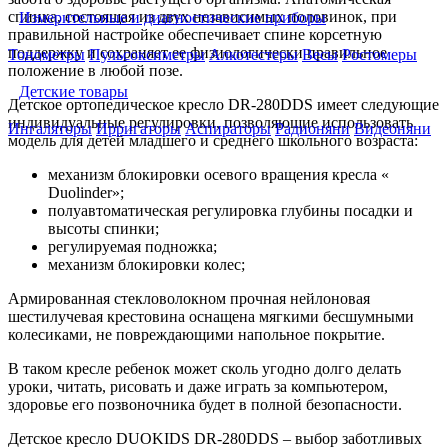
спинка, состоящая из двух независимых половинок, при
Измерительные и диагностические приборы
правильной настройке обеспечивает спине корсетную
поддержку и сохраняет ее физиологически правильное
Тонометры
Пульсоксиметры
Алкотестеры
Весы
Ростомеры
положение в любой позе.
Детские товары
Детское ортопедическое кресло DR-280DDS имеет следующие
индивидуальные регулировки, позволяющие использовать
Ингаляторы
Ирригаторы
Аспираторы
Радионяни
Видеоняни
модель для детей младшего и среднего школьного возраста:
механизм блокировки осевого вращения кресла «
Duolinder»;
полуавтоматическая регулировка глубины посадки и
высоты спинки;
регулируемая подножка;
механизм блокировки колес;
Армированная стекловолокном прочная нейлоновая
шестилучевая крестовина оснащена мягкими бесшумными
колесиками, не повреждающими напольное покрытие.
В таком кресле ребенок может сколь угодно долго делать
уроки, читать, рисовать и даже играть за компьютером,
здоровье его позвоночника будет в полной безопасности.
Детское кресло DUOKIDS DR-280DDS – выбор заботливых