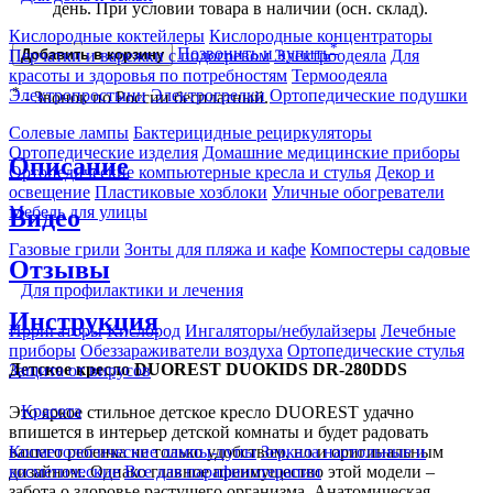
день. При условии товара в наличии (осн. склад).
Кислородные коктейлеры
Кислородные концентраторы
*
Позвонить и купить
Перчатки и варежки с подогревом
Электроодеяла
Для
Добавить в корзину
красоты и здоровья по потребностям
Термоодеяла
*
Электропростыни
Электрогрелки
Ортопедические подушки
- Звонок по России бесплатный.
Солевые лампы
Бактерицидные рециркуляторы
Ортопедические изделия
Домашние медицинские приборы
Описание
Ортопедические компьютерные кресла и стулья
Декор и
освещение
Пластиковые хозблоки
Уличные обогреватели
Мебель для улицы
Видео
Газовые грили
Зонты для пляжа и кафе
Компостеры садовые
Отзывы
Для профилактики и лечения
Инструкция
Ирригаторы
Кислород
Ингаляторы/небулайзеры
Лечебные
приборы
Обеззараживатели воздуха
Ортопедические стулья
Детское кресло DUOREST DUOKIDS DR-280DDS
Защита от вирусов
Красота
Это яркое стильное детское кресло DUOREST удачно
впишется в интерьер детской комнаты и будет радовать
Косметологические лампы-лупы
Зеркала настольные и
вашего ребенка не только удобством, но и оригинальным
косметические
Все для парафинотерапии
дизайном. Однако главное преимущество этой модели –
забота о здоровье растущего организма. Анатомическая