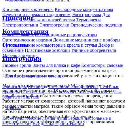
- Звонок по России бесплатный.
Кислородные коктейлеры
Кислородные концентраторы
Перчатки и варежки с подогревом
Электроодеяла
Для
Описание
красоты и здоровья по потребностям
Термоодеяла
Электропростыни
Электрогрелки
Ортопедические подушки
Комплектация
Солевые лампы
Бактерицидные рециркуляторы
Ортопедические изделия
Домашние медицинские приборы
Отзывы
Ортопедические компьютерные кресла и стулья
Декор и
освещение
Пластиковые хозблоки
Уличные обогреватели
Мебель для улицы
Инструкция
Газовые грили
Зонты для пляжа и кафе
Компостеры садовые
Основное предназначение противопролежневого матраса
Libra II – это профилактика пролежней у лежачих пациентов.
Для профилактики и лечения
Матрас изготовлен из нейлона и PVC, применяемого в
Ирригаторы
Кислород
Ингаляторы/небулайзеры
Лечебные
медицине. Состоит он из 18 подушек трубчатой формы и
приборы
Обеззараживатели воздуха
Ортопедические стулья
одной запасной, чтобы заменить в случае повреждения.
Защита от вирусов
Работает матрас от компрессора, который наполняет воздухом
разные участки матраса, таким образом меняя точку давление
Красота
на тело пациента, обеспечивая его эффективным массажем.
Процедура матрасом Remetex Libra 2 улучшит
Косметологические лампы-лупы
Зеркала настольные и
кровообращение и эффективно справится с пролежнями.
косметические
Все для парафинотерапии