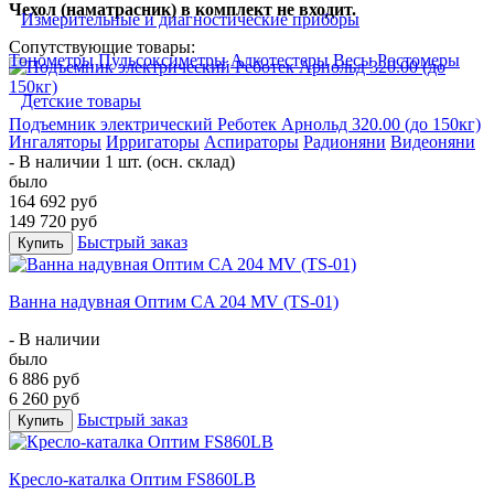
Чехол (наматрасник) в комплект не входит.
Измерительные и диагностические приборы
Сопутствующие товары:
Тонометры
Пульсоксиметры
Алкотестеры
Весы
Ростомеры
Детские товары
Подъемник электрический Реботек Арнольд 320.00 (до 150кг)
Ингаляторы
Ирригаторы
Аспираторы
Радионяни
Видеоняни
- В наличии 1 шт. (осн. склад)
было
164 692 руб
149 720 руб
Быстрый заказ
Купить
Ванна надувная Оптим CA 204 MV (TS-01)
- В наличии
было
6 886 руб
6 260 руб
Быстрый заказ
Купить
Кресло-каталка Оптим FS860LB