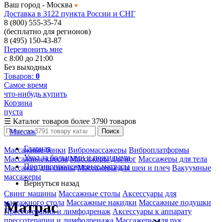
Ваш город -
Москва
Доставка в 3122 пункта России и СНГ
8 (800) 555-35-74
(бесплатно для регионов)
8 (495) 150-43-87
Перезвонить мне
с 8:00 до 21:00
Без выходных
Товаров:
0
Самое время
что-нибудь купить
Корзина
пуста
☰
Каталог товаров
более 3790 товаров
Массаж
Поиск
Главная
Массажные банки
Вибромассажеры
Виброплатформы
Уход за больными и пожилыми
Массажные кресла
Массажеры для ног
Массажеры для тела
Противопролежневые матрасы
Массажер для спины
Массажеры для шеи и плеч
Вакуумные
массажеры
Вернуться назад
Свинг машины
Массажные столы
Аксессуары для
массажного стола
Массажные накидки
Массажные подушки
Матрас
Прессотерапия и лимфодренаж
Аксессуары к аппарату
прессотерапии и лимфодренажа
Массажеры для рук