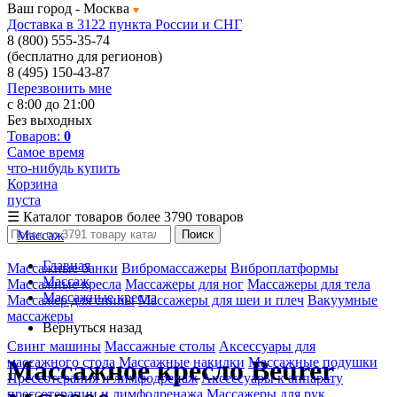
Ваш город -
Москва
Доставка в 3122 пункта России и СНГ
8 (800) 555-35-74
(бесплатно для регионов)
8 (495) 150-43-87
Перезвонить мне
с 8:00 до 21:00
Без выходных
Товаров:
0
Самое время
что-нибудь купить
Корзина
пуста
☰
Каталог товаров
более 3790 товаров
Массаж
Поиск
Главная
Массажные банки
Вибромассажеры
Виброплатформы
Массаж
Массажные кресла
Массажеры для ног
Массажеры для тела
Массажные кресла
Массажер для спины
Массажеры для шеи и плеч
Вакуумные
массажеры
Вернуться назад
Свинг машины
Массажные столы
Аксессуары для
массажного стола
Массажные накидки
Массажные подушки
Массажное кресло Beurer
Прессотерапия и лимфодренаж
Аксессуары к аппарату
прессотерапии и лимфодренажа
Массажеры для рук