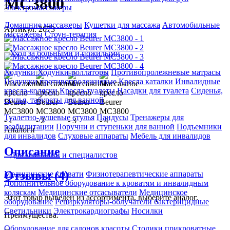
MC3800
Электромассажеры
Домашние массажеры
Кушетки для массажа
Автомобильные
Артикул: 2073
массажеры
Стоун-терапия
Уход за больными и пожилыми
Ходунки
Ходунки-роллаторы
Противопролежневые матрасы
Подушки противопролежневые
Кресла каталки
Инвалидные
кресла-коляски
Кресла-туалеты
Насадки для туалета
Сиденья,
стулья, табуреты для ванной
Туалетно-душевые стулья
Пандусы
Тренажеры для
реабилитации
Поручни и ступеньки для ванной
Подъемники
Аналоги
для инвалидов
Слуховые аппараты
Мебель для инвалидов
Описание
Для компаний и специалистов
Отзывы (4)
Медицинские кровати
Физиотерапевтические аппараты
Дополнительное оборудование к кроватям и инвалидным
коляскам
Медицинские отсасыватели
Медицинское
Этот товар выведен из ассортимента,
выберите аналог
.
оборудование
Рециркуляторы-облучатели бактерицидные
Светильники
Электрокардиографы
Носилки
Преимущества:
Оборудование для салонов красоты
Столики прикроватные