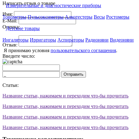
Написать отзыв о товаре
Измерительные и диагностические приборы
Имя:
Тонометры
Пульсоксиметры
Алкотестеры
Весы
Ростомеры
E-Mail:
Оценка:
Детские товары
Ингаляторы
Ирригаторы
Аспираторы
Радионяни
Видеоняни
Отзыв:
Я принимаю условия
пользовательского соглашения
.
Введите число:
Отправить
Статьи:
Название статьи, нажимаем и переходим что-бы прочитать
Название статьи, нажимаем и переходим что-бы прочитать
Название статьи, нажимаем и переходим что-бы прочитать
Название статьи, нажимаем и переходим что-бы прочитать