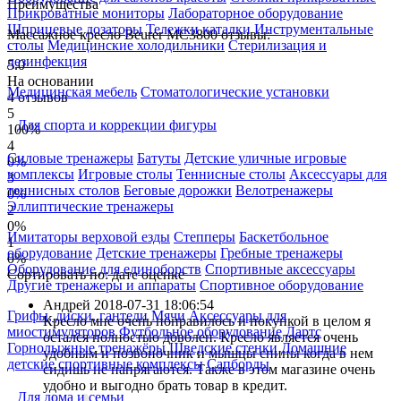
Преимущества
Прикроватные мониторы
Лабораторное оборудование
Шприцевые дозаторы
Тележки каталки
Инструментальные
Массажное кресло Beurer MC3800 отзывы:
столы
Медицинские холодильники
Стерилизация и
дезинфекция
5.0
На основании
Медицинская мебель
Стоматологические установки
4 отзывов
5
Для спорта и коррекции фигуры
100%
4
Силовые тренажеры
Батуты
Детские уличные игровые
0%
комплексы
Игровые столы
Теннисные столы
Аксессуары для
3
теннисных столов
Беговые дорожки
Велотренажеры
0%
Эллиптические тренажеры
2
0%
Имитаторы верховой езды
Степперы
Баскетбольное
1
оборудование
Детские тренажеры
Гребные тренажеры
0%
Оборудование для единоборств
Спортивные аксессуары
Сортировать по:
дате
оценке
Другие тренажеры и аппараты
Спортивное оборудование
Андрей
2018-07-31 18:06:54
Грифы, диски, гантели
Мячи
Аксессуары для
Кресло мне очень понравилось и покупкой в целом я
миостимуляторов
Футбольное оборудование
Дартс
остался полностью доволен. Кресло является очень
Горнолыжные тренажёры
Шведские стенки
Домашние
удобным и позвоночник и мышцы спины когда в нем
детские спортивные комплексы
Сапборды
сидишь не напрягаются. Также в этом магазине очень
удобно и выгодно брать товар в кредит.
Для дома и семьи