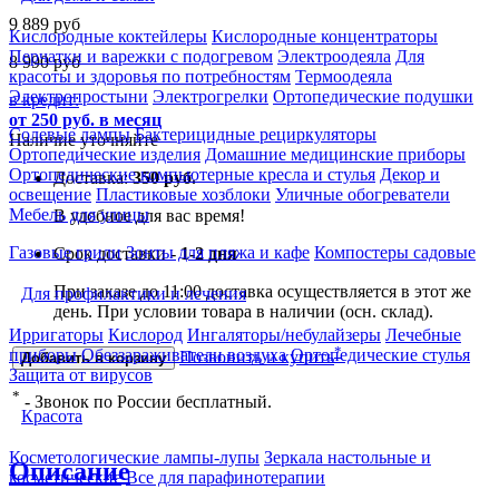
9 889
руб
Кислородные коктейлеры
Кислородные концентраторы
Перчатки и варежки с подогревом
Электроодеяла
Для
8 990
руб
красоты и здоровья по потребностям
Термоодеяла
Электропростыни
Электрогрелки
Ортопедические подушки
в кредит:
от 250 руб. в месяц
Солевые лампы
Бактерицидные рециркуляторы
Наличие уточняйте
Ортопедические изделия
Домашние медицинские приборы
Ортопедические компьютерные кресла и стулья
Декор и
Доставка:
350 руб.
освещение
Пластиковые хозблоки
Уличные обогреватели
Мебель для улицы
В удобное для вас время!
Газовые грили
Зонты для пляжа и кафе
Компостеры садовые
Срок доставки -
1-2 дня
При заказе до 11:00 доставка осуществляется в этот же
Для профилактики и лечения
день. При условии товара в наличии (осн. склад).
Ирригаторы
Кислород
Ингаляторы/небулайзеры
Лечебные
*
приборы
Обеззараживатели воздуха
Ортопедические стулья
Позвонить и купить
Добавить в корзину
Защита от вирусов
*
- Звонок по России бесплатный.
Красота
Косметологические лампы-лупы
Зеркала настольные и
Описание
косметические
Все для парафинотерапии