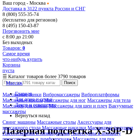
Ваш город -
Москва
Доставка в 3122 пункта России и СНГ
8 (800) 555-35-74
(бесплатно для регионов)
8 (495) 150-43-87
Перезвонить мне
с 8:00 до 21:00
Без выходных
Товаров:
0
Самое время
что-нибудь купить
Корзина
пуста
☰
Каталог товаров
более 3790 товаров
Массаж
Поиск
Главная
Массажные банки
Вибромассажеры
Виброплатформы
Для дома и семьи
Массажные кресла
Массажеры для ног
Массажеры для тела
Декор и освещение
Массажер для спины
Массажеры для шеи и плеч
Вакуумные
массажеры
Вернуться назад
Свинг машины
Массажные столы
Аксессуары для
массажного стола
Массажные накидки
Массажные подушки
Лазерная подсветка X-39P-D
Прессотерапия и лимфодренаж
Аксессуары к аппарату
прессотерапии и лимфодренажа
Массажеры для рук