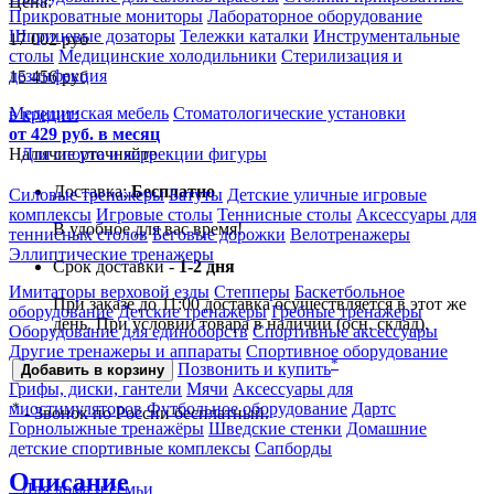
Цена:
Прикроватные мониторы
Лабораторное оборудование
Шприцевые дозаторы
Тележки каталки
Инструментальные
17 002
руб
столы
Медицинские холодильники
Стерилизация и
дезинфекция
15 456
руб
Медицинская мебель
Стоматологические установки
в кредит:
от 429 руб. в месяц
Наличие уточняйте
Для спорта и коррекции фигуры
Доставка:
Бесплатно
Силовые тренажеры
Батуты
Детские уличные игровые
комплексы
Игровые столы
Теннисные столы
Аксессуары для
В удобное для вас время!
теннисных столов
Беговые дорожки
Велотренажеры
Эллиптические тренажеры
Срок доставки -
1-2 дня
Имитаторы верховой езды
Степперы
Баскетбольное
При заказе до 11:00 доставка осуществляется в этот же
оборудование
Детские тренажеры
Гребные тренажеры
день. При условии товара в наличии (осн. склад).
Оборудование для единоборств
Спортивные аксессуары
Другие тренажеры и аппараты
Спортивное оборудование
*
Позвонить и купить
Добавить в корзину
Грифы, диски, гантели
Мячи
Аксессуары для
миостимуляторов
Футбольное оборудование
Дартс
*
- Звонок по России бесплатный.
Горнолыжные тренажёры
Шведские стенки
Домашние
детские спортивные комплексы
Сапборды
Описание
Для дома и семьи