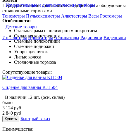
Колеса
Измерительные и диагностические приборы
Передние и задние колеса литые. Задние колеса оборудованы
стояночными тормозами.
Тонометры
Пульсоксиметры
Алкотестеры
Весы
Ростомеры
Особенности:
Детские товары
Стальная рама с полимерным покрытием
Cкладная конструкция
Ингаляторы
Ирригаторы
Аспираторы
Радионяни
Видеоняни
Съемные полокотники
Cъемные подножки
Упоры для пяток
Литые колеса
Стояночные тормоза
Сопутствующие товары:
Cиденье для ванны KJT504
- В наличии 12 шт. (осн. склад)
было
3 124 руб
2 840 руб
Быстрый заказ
Купить
Преимущества: