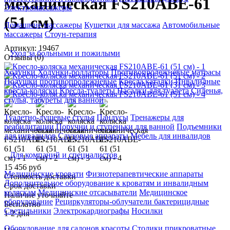
механическая FS210ABE-61
Электромассажеры
(51 см)
Домашние массажеры
Кушетки для массажа
Автомобильные
массажеры
Стоун-терапия
Артикул: 19467
Уход за больными и пожилыми
Отзывы (0)
Ходунки
Ходунки-роллаторы
Противопролежневые матрасы
Подушки противопролежневые
Кресла каталки
Инвалидные
кресла-коляски
Кресла-туалеты
Насадки для туалета
Сиденья,
стулья, табуреты для ванной
Туалетно-душевые стулья
Пандусы
Тренажеры для
реабилитации
Поручни и ступеньки для ванной
Подъемники
для инвалидов
Слуховые аппараты
Мебель для инвалидов
Для компаний и специалистов
15 456 руб
Медицинские кровати
Физиотерапевтические аппараты
Стоимость доставки
Дополнительное оборудование к кроватям и инвалидным
Срок доставки
коляскам
Медицинские отсасыватели
Медицинское
Наличие уточняйте
оборудование
Рециркуляторы-облучатели бактерицидные
Бесплатно
Светильники
Электрокардиографы
Носилки
1-2 дня
Оборудование для салонов красоты
Столики прикроватные