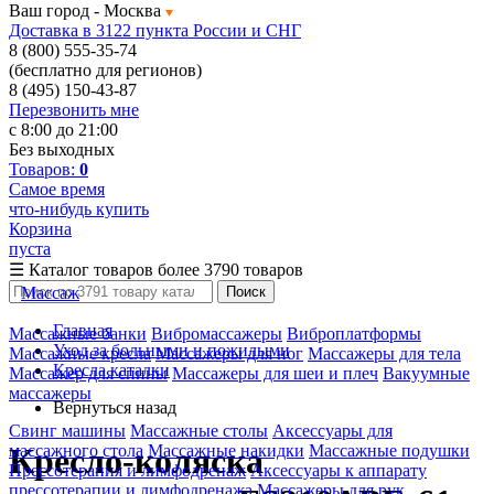
Ваш город -
Москва
Доставка в 3122 пункта России и СНГ
8 (800) 555-35-74
(бесплатно для регионов)
8 (495) 150-43-87
Перезвонить мне
с 8:00 до 21:00
Без выходных
Товаров:
0
Самое время
что-нибудь купить
Корзина
пуста
☰
Каталог товаров
более 3790 товаров
Массаж
Поиск
Главная
Массажные банки
Вибромассажеры
Виброплатформы
Уход за больными и пожилыми
Массажные кресла
Массажеры для ног
Массажеры для тела
Кресла каталки
Массажер для спины
Массажеры для шеи и плеч
Вакуумные
массажеры
Вернуться назад
Свинг машины
Массажные столы
Аксессуары для
массажного стола
Массажные накидки
Массажные подушки
Кресло-коляска
Прессотерапия и лимфодренаж
Аксессуары к аппарату
прессотерапии и лимфодренажа
Массажеры для рук