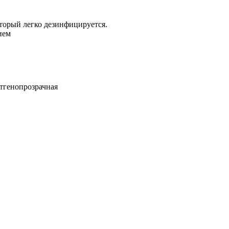
торый легко дезинфицируется.
ием
тгенопрозрачная