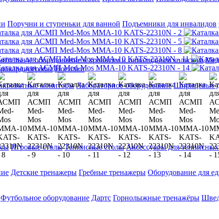
ии
Поручни и ступеньки для ванной
Подъемники для инвалидов
ительное оборудование к кроватям и инвалидным коляскам
Мед
трокардиографы
Носилки
икроватные мониторы
Лабораторное оборудование
Шприцевые д
ксы
Игровые столы
Теннисные столы
Аксессуары для теннисных
ние
Детские тренажеры
Гребные тренажеры
Оборудование для е
Футбольное оборудование
Дартс
Горнолыжные тренажёры
Швед