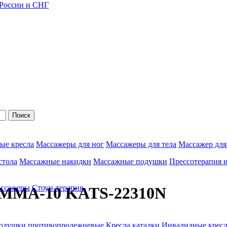
 России и СНГ
Поиск
ые кресла
Массажеры для ног
Массажеры для тела
Массажер для
стола
Массажные накидки
Массажные подушки
Прессотерапия 
ассажеры
Стоун-терапия
 ММА-10 KATS-22310N
одушки противопролежневые
Кресла каталки
Инвалидные кресл