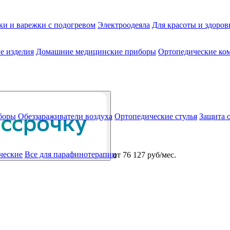
ки и варежки с подогревом
Электроодеяла
Для красоты и здоров
е изделия
Домашние медицинские приборы
Ортопедические ком
боры
Обеззараживатели воздуха
Ортопедические стулья
Защита 
ческие
Все для парафинотерапии
от
76 127 руб/мес.