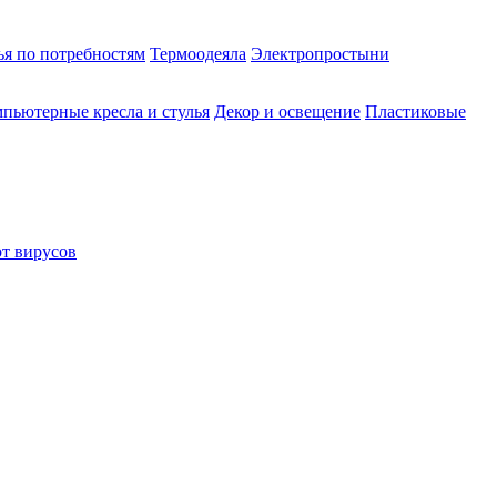
ья по потребностям
Термоодеяла
Электропростыни
пьютерные кресла и стулья
Декор и освещение
Пластиковые
от вирусов