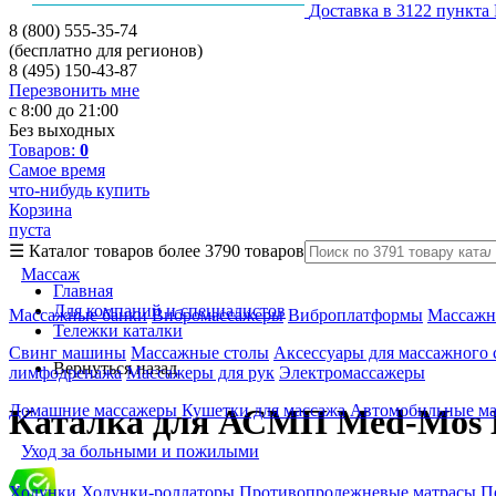
Доставка в 3122 пункта
8 (800) 555-35-74
(бесплатно для регионов)
8 (495) 150-43-87
Перезвонить мне
с 8:00 до 21:00
Без выходных
Товаров:
0
Самое время
что-нибудь купить
Корзина
пуста
☰
Каталог товаров
более 3790 товаров
Массаж
Главная
Для компаний и специалистов
Массажные банки
Вибромассажеры
Виброплатформы
Массажн
Тележки каталки
Свинг машины
Массажные столы
Аксессуары для массажного 
Вернуться назад
лимфодренажа
Массажеры для рук
Электромассажеры
Домашние массажеры
Кушетки для массажа
Автомобильные м
Каталка для АСМП Med-Mos
Уход за больными и пожилыми
Ходунки
Ходунки-роллаторы
Противопролежневые матрасы
П