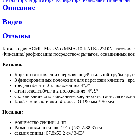
Ингаляторы
Ирригаторы
Аспираторы
Радионяни
Видеоняни
Описание
Видео
Отзывы
Каталка для АСМП Med-Mos ММА-10 KATS-22310N изготовлена 
Фиксация/ расфиксация посредством рычагов, оснащенных во
Каталка:
Каркас изготовлен из нержавеющей стальной трубы круг
3 фиксированных положения для перевозки клиента+ край
тределенбург в 2-х положениях 3º,7º
антитределенбург в 2 положениях: 4º, 9º
Складывание опор механическое, независимое для кажд
Колёса опор каталки: 4 колеса Ø 190 мм * 50 мм
Носилки:
Количество секций: 3 шт
Размер ложа носилок: 191х (532,2-38,3) см
секция спины: 67,8х53,2 см/ 3-63º