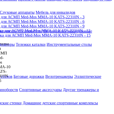
Слуховые аппараты
Мебель для инвалидов
ицинские отсасыватели
Медицинское оборудование
озаторы
Тележки каталки
Инструментальные столы
 столов
Беговые дорожки
Велотренажеры
Эллиптические
диноборств
Спортивные аксессуары
Другие тренажеры и
ские стенки
Домашние детские спортивные комплексы