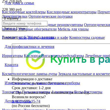
251 218
руб
Для дома и семьи
228 380
руб
Кислородные коктейлеры
Кислородные концентраторы
Перчат
Электрогрелки
Ортопедические подушки
В корзину
Солевые лампы
Бактерицидные рециркуляторы
Ортопедически
Заказ в 1 клик
хозблоки
Уличные обогреватели
Мебель для улицы
В кредит:
от 6 344 руб. в месяц
Газовые грили
Зонты для пляжа и кафе
Компостеры садовые
Для профилактики и лечения
Ирригаторы
Кислород
Ингаляторы/небулайзеры
Лечебные при
Красота
Косметологические лампы-лупы
Зеркала настольные и космети
Информация о доставке
Измерительные и диагностические приборы
Стоимость доставки:
Бесплатно
Срок доставки:
1-2 дня
Тонометры
Пульсоксиметры
Алкотестеры
Весы
Ростомеры
✓
При условии товара в наличии (осн. склад).
Возникли вопросы?
Детские товары
8 (800) 555-35-74
(по России бесплатно)