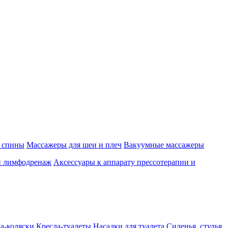
 спины
Массажеры для шеи и плеч
Вакуумные массажеры
и лимфодренаж
Аксессуары к аппарату прессотерапии и
а-коляски
Кресла-туалеты
Насадки для туалета
Сиденья, стулья,