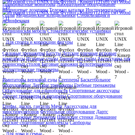
Прикроватные мониторы
Лабораторное оборудование
Шприцевые дозаторы
Тележки каталки
Инструментальные
столы
Медицинские холодильники
Стерилизация и
дезинфекция
Медицинская мебель
Стоматологические установки
Для спорта и коррекции фигуры
Силовые тренажеры
Батуты
Детские уличные игровые
комплексы
Игровые столы
Теннисные столы
Аксессуары для
теннисных столов
Беговые дорожки
Велотренажеры
Эллиптические тренажеры
Имитаторы верховой езды
Степперы
Баскетбольное
оборудование
Детские тренажеры
Гребные тренажеры
Оборудование для единоборств
Спортивные аксессуары
Другие тренажеры и аппараты
Спортивное оборудование
Грифы, диски, гантели
Мячи
Аксессуары для
миостимуляторов
Футбольное оборудование
Дартс
Горнолыжные тренажёры
Шведские стенки
Домашние
детские спортивные комплексы
Сапборды
Для дома и семьи