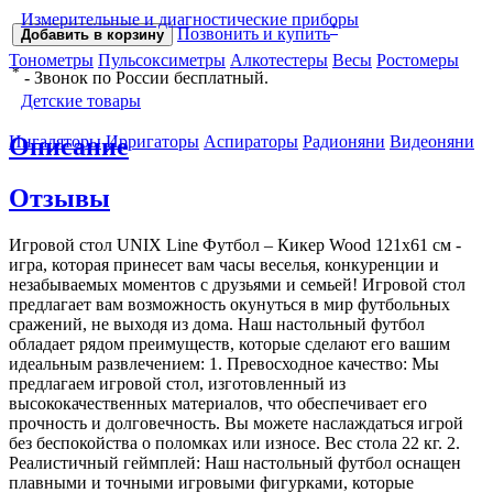
Измерительные и диагностические приборы
*
Позвонить и купить
Добавить в корзину
Тонометры
Пульсоксиметры
Алкотестеры
Весы
Ростомеры
*
- Звонок по России бесплатный.
Детские товары
Описание
Ингаляторы
Ирригаторы
Аспираторы
Радионяни
Видеоняни
Отзывы
Игровой стол UNIX Line Футбол – Кикер Wood 121х61 cм -
игра, которая принесет вам часы веселья, конкуренции и
незабываемых моментов с друзьями и семьей! Игровой стол
предлагает вам возможность окунуться в мир футбольных
сражений, не выходя из дома. Наш настольный футбол
обладает рядом преимуществ, которые сделают его вашим
идеальным развлечением: 1. Превосходное качество: Мы
предлагаем игровой стол, изготовленный из
высококачественных материалов, что обеспечивает его
прочность и долговечность. Вы можете наслаждаться игрой
без беспокойства о поломках или износе. Вес стола 22 кг. 2.
Реалистичный геймплей: Наш настольный футбол оснащен
плавными и точными игровыми фигурками, которые