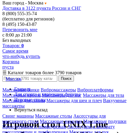
Ваш город -
Москва
Доставка в 3122 пункта России и СНГ
8 (800) 555-35-74
(бесплатно для регионов)
8 (495) 150-43-87
Перезвонить мне
с 8:00 до 21:00
Без выходных
Товаров:
0
Самое время
что-нибудь купить
Корзина
пуста
☰
Каталог товаров
более 3790 товаров
Массаж
Поиск
Главная
Массажные банки
Вибромассажеры
Виброплатформы
Для спорта и коррекции фигуры
Массажные кресла
Массажеры для ног
Массажеры для тела
Игровые столы
Массажер для спины
Массажеры для шеи и плеч
Вакуумные
массажеры
Вернуться назад
Свинг машины
Массажные столы
Аксессуары для
массажного стола
Массажные накидки
Массажные подушки
Игровой стол UNIX Line
Прессотерапия и лимфодренаж
Аксессуары к аппарату
прессотерапии и лимфодренажа
Массажеры для рук