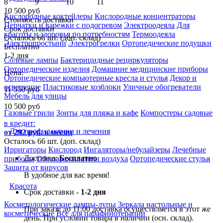
10 500 руб
Кислородные коктейлеры
Кислородные концентраторы
Стоимость доставки
Перчатки и варежки с подогревом
Электроодеяла
Для
Срок доставки
красоты и здоровья по потребностям
Термоодеяла
Осталось 66 шт. (доп. склад)
Электропростыни
Электрогрелки
Ортопедические подушки
Бесплатно
1-2 дня
Солевые лампы
Бактерицидные рециркуляторы
Ортопедические изделия
Домашние медицинские приборы
Цена:
Ортопедические компьютерные кресла и стулья
Декор и
освещение
Пластиковые хозблоки
Уличные обогреватели
11 550
руб
Мебель для улицы
10 500
руб
Газовые грили
Зонты для пляжа и кафе
Компостеры садовые
в кредит:
Для профилактики и лечения
от 292 руб. в месяц
Осталось 66 шт. (доп. склад)
Ирригаторы
Кислород
Ингаляторы/небулайзеры
Лечебные
Доставка:
Бесплатно
приборы
Обеззараживатели воздуха
Ортопедические стулья
Защита от вирусов
В удобное для вас время!
Красота
Срок доставки -
1-2 дня
Косметологические лампы-лупы
Зеркала настольные и
При заказе до 11:00 доставка осуществляется в этот же
косметические
Все для парафинотерапии
день. При условии товара в наличии (осн. склад).